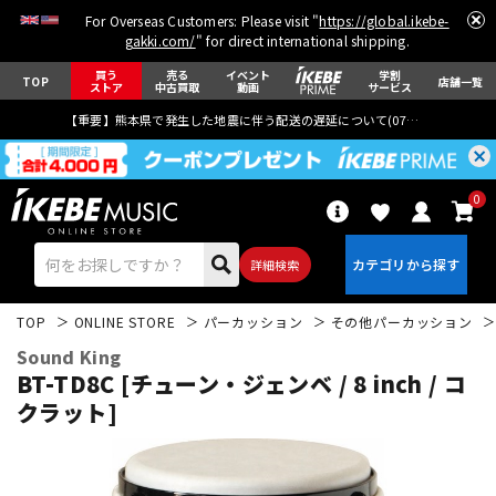
For Overseas Customers: Please visit "
https://global.ikebe-
gakki.com/
" for direct international shipping.
買う
売る
イベント
学割
TOP
店舗一覧
ストア
中古買取
動画
サービス
【重要】熊本県で発生した地震に伴う配送の遅延について(
07月29日
更新)
0
詳細検索
TOP
ONLINE STORE
パーカッション
その他パーカッション
Sound King
BT-TD8C [チューン・ジェンベ / 8 inch / コ
クラット]
エレキギター
アコギ/エレアコ