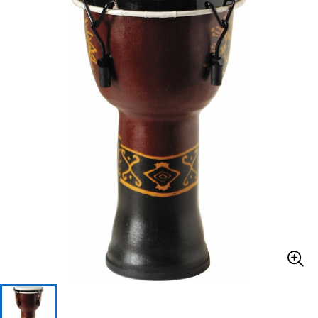
ベース
ウクレレ
ドラム
パーカッション
キーボード
電子ピアノ
管楽器
その他楽器
アンプ
エフェクター
DJ機器
DTM