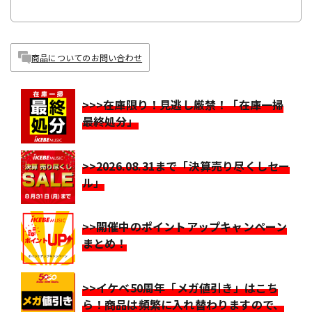
商品についてのお問い合わせ
>>>在庫限り！見逃し厳禁！「在庫一掃
最終処分」
>>2026.08.31まで「決算売り尽くしセー
ル」
>>開催中のポイントアップキャンペーン
まとめ！
>>イケベ50周年「メガ値引き」はこち
ら！商品は頻繁に入れ替わりますので、