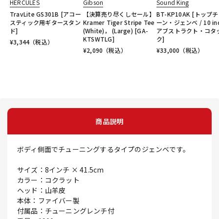
HERCULES
Gibson
Sound King
TravLite GS301B [アコー
【決算売り尽くしセール】
BT-KP10AK [トップ
スティック用ギタースタン
Kramer Tiger Stripe Tee
ーン・ジェンベ / 10 inc
ド]
(White)， (Large) [GA-
アブストラクト・コタ
KTSWTLG]
ク]
¥
3,344
（税込）
¥
2,090
（税込）
¥
33,000
（税込）
商品説明
ボディ側面でチューニングするタイプのジェンベです。
サイズ：8インチ × 41.5cm
カラー：コクラット
ヘッド：山羊皮
本体：ファイバー製
付属品：チューニングレンチ付