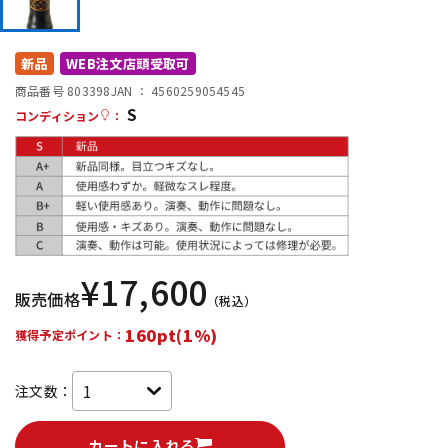
DTM オンライン納品
レコーディング機器
新品
WEB注文店頭受取可
配信/ライブ機器
楽器アクセサリ
商品番号 803398
JAN ：
4560259054545
S
コンディション
：
中古
ヴィンテージ
¥
17,600
販売価格
（税込）
160pt(1%)
獲得予定ポイント：
注文数：
カートに入れる