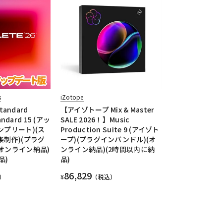
s
iZotope
Standard
【アイゾトープ Mix & Master
andard 15 (アッ
SALE 2026！】Music
ンプリート)(ス
Production Suite 9 (アイゾト
楽制作)(プラグ
ープ)(プラグインバンドル)(オ
オンライン納品)
ンライン納品)(2時間以内に納
品)
品)
86,829
）
¥
（税込）