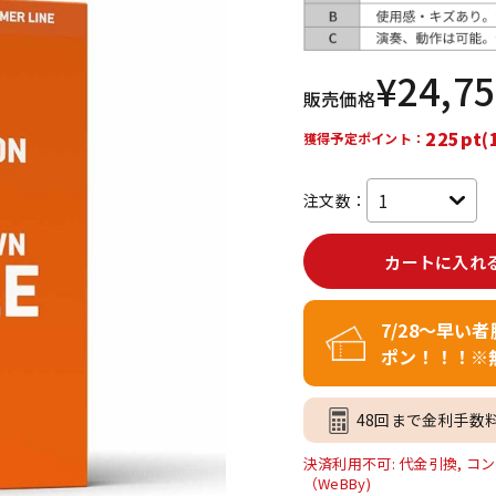
DTM オンラ
レコーディン
イン納品
グ機器
¥
24,7
販売価格
ジ
225pt(
獲得予定ポイント：
注文数：
カートに入れ
7/28～早い
ポン！！！※
48回まで金利手数
決済利用不可: 代金引換, コン
（WeBBy)