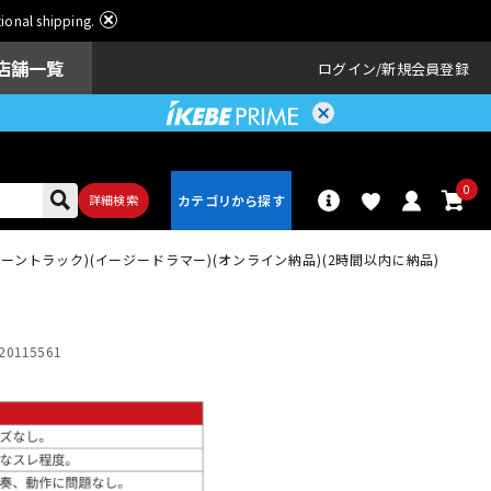
ational shipping.
店舗一覧
ログイン
新規会員登録
0
詳細検索
ACK (トゥーントラック)(イージードラマー)(オンライン納品)(2時間以内に納品)
パーカッショ
ドラム
ン
20115561
アンプ
エフェクター