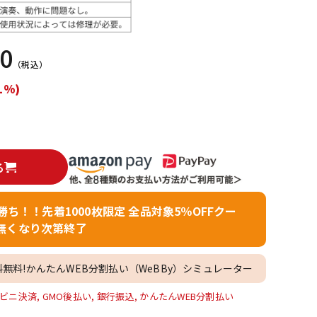
配信/ライブ
楽器アクセサ
機器
リ
50
（税込）
1%)
る
者勝ち！！先着1000枚限定 全品対象5％OFFクー
無くなり次第終了
料無料!かんたんWEB分割払い（WeBBy）シミュレーター
ビニ決済, GMO後払い, 銀行振込, かんたんWEB分割払い