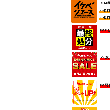
DTM
>>DT
>>DT
>>
>>2
>>