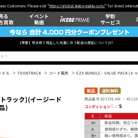
eas Customers: Please visit "
https://global.ikebe-gakki.com/
" for direct intern
売る
イベント
学割
古買取
動画
サービス
【重要】熊本県で発生した地震に伴う配送の遅延について(
07月29日
更新)
ンドル
TOONTRACK
コード販売
EZX BUNDLE - VALUE P
ベース
ウクレレ
新品
送料無料
ゥーントラック)(イージード
商品番号 803296
JAN ：
45118
S
品)
コンディション
：
管楽器
その他楽器