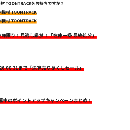
機材 TOONTRACKをお持ちですか？
M機材 TOONTRACK
M機材 TOONTRACK
>在庫限り！見逃し厳禁！「在庫一掃 最終処分」
026.08.31まで「決算売り尽くしセール」
開催中のポイントアップキャンペーンまとめ！