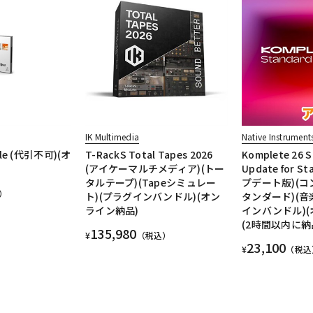
IK Multimedia
Native Instrument
dle (代引不可)(オ
T-RackS Total Tapes 2026
Komplete 26 
(アイケーマルチメディア)(トー
Update for St
タルテープ)(Tapeシミュレー
プデート版)(コ
）
ト)(プラグインバンドル)(オン
タンダード)(音
ライン納品)
インバンドル)(
(2時間以内に納
135,980
¥
（税込）
23,100
¥
（税込