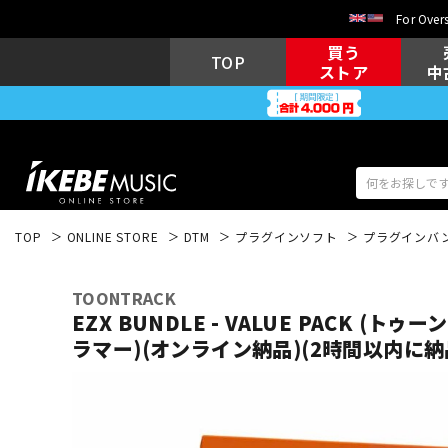
For Overs
買う
TOP
ストア
中
TOP
ONLINE STORE
DTM
プラグインソフト
プラグインバ
アコギ/エレ
エレキギター
アコ
TOONTRACK
EZX BUNDLE - VALUE PACK (ト
ラマー)(オンライン納品)(2時間以内に納
キーボード
電子ピアノ