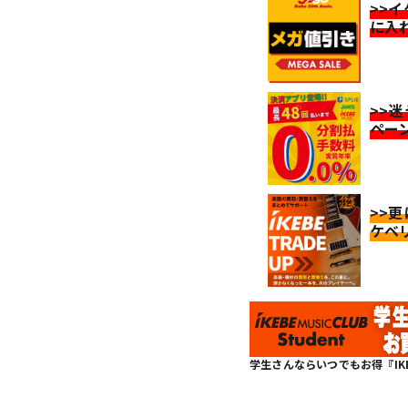
>>
に入
>>
ペー
>>
ケベ
学生さんならいつでもお得『IKEBE 