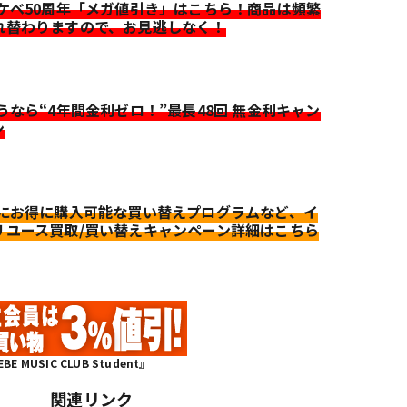
イケベ50周年「メガ値引き」はこちら！商品は頻繁
れ替わりますので、お見逃しなく！
迷うなら“4年間金利ゼロ！”最長48回 無金利キャン
ン
更にお得に購入可能な買い替えプログラムなど、イ
リユース買取/買い替えキャンペーン詳細はこちら
MUSIC CLUB Student』
関連リンク