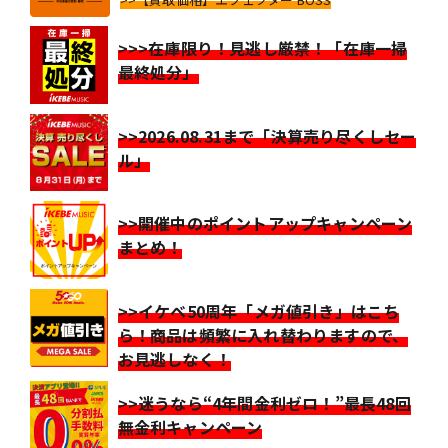
>>>在庫限り！見逃し厳禁！「在庫一掃
最終処分」
>>2026.08.31まで「決算売り尽くしセー
ル」
>>開催中のポイントアップキャンペーン
まとめ！
>>イケベ50周年「メガ値引き」はこち
ら！商品は頻繁に入れ替わりますので、
お見逃しなく！
>>迷うなら“4年間金利ゼロ！”最長48回
無金利キャンペーン