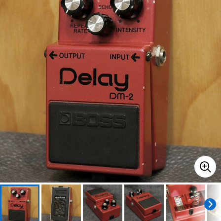
ベース
ウクレレ
ドラム
パーカッション
キーボード
電子ピアノ
管楽器
その他楽器
アンプ
エフェクター
DJ機器
DTM