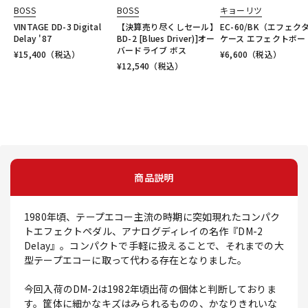
BOSS
BOSS
キョーリツ
VINTAGE DD-3 Digital
【決算売り尽くしセール】
EC-60/BK（エフェク
Delay '87
BD-2 [Blues Driver)]オー
ケース エフェクトボー
バードライブ ボス
¥
15,400
（税込）
¥
6,600
（税込）
¥
12,540
（税込）
商品説明
1980年頃、テープエコー主流の時期に突如現れたコンパク
トエフェクトペダル、アナログディレイの名作『DM-2
Delay』。コンパクトで手軽に扱えることで、それまでの大
型テープエコーに取って代わる存在となりました。
今回入荷のDM-2は1982年頃出荷の個体と判断しておりま
す。筐体に細かなキズはみられるものの、かなりきれいな