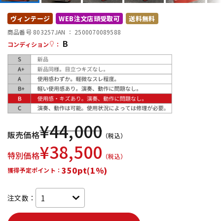
DTM オンライン納品
レコーディング機器
ヴィンテージ
WEB注文店頭受取可
送料無料
商品番号 803257
JAN ：
2500070089588
B
配信/ライブ機器
楽器アクセサリ
コンディション
：
中古
ヴィンテージ
¥
44,000
販売価格
（税込）
¥
38,500
特別価格
（税込）
350pt(1%)
獲得予定ポイント：
注文数：