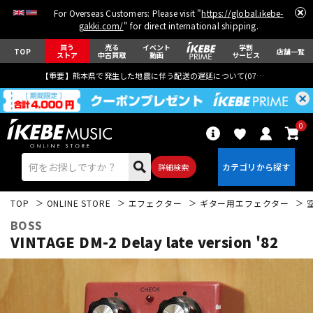
For Overseas Customers: Please visit "
https://global.ikebe-
gakki.com/
" for direct international shipping.
買う
売る
イベント
学割
TOP
店舗一覧
ストア
中古買取
動画
サービス
【重要】熊本県で発生した地震に伴う配送の遅延について(
07月29日
更新)
0
詳細検索
TOP
ONLINE STORE
エフェクター
ギター用エフェクター
BOSS
VINTAGE DM-2 Delay late version '82
エレキギター
アコギ/エレアコ