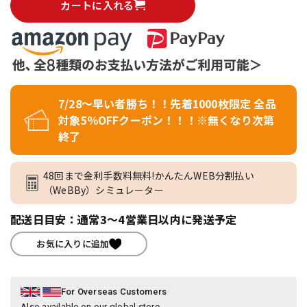
カートに入れる
7/28～早い者勝ち！！先着1000枚限定 全品
対象5％OFFクーポン！！！※無くなり次第
終了
48回まで金利手数料無料!かんたんWEB分割払い
（WeBBy）シミュレーター
配送日目安：通常3～4営業日以内に発送予定
お気に入りに追加
For Overseas Customers
Also available on our global store.