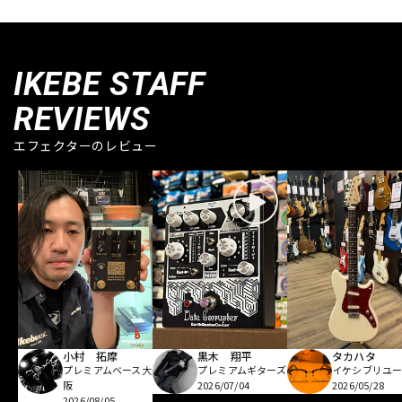
IKEBE STAFF
REVIEWS
エフェクターのレビュー
小村 拓摩
黒木 翔平
タカハタ
プレミアムベース大
プレミアムギターズ
イケシブリユー
阪
2026/07/04
2026/05/28
2026/08/05