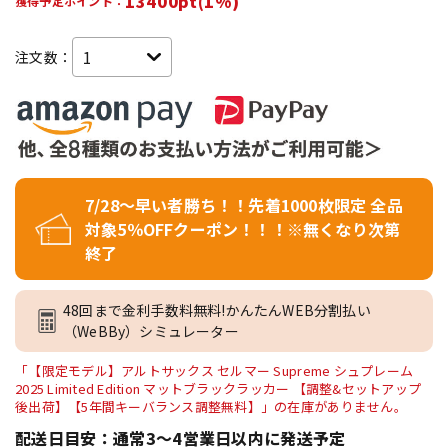
13400pt(1%)
獲得予定ポイント：
注文数：
7/28～早い者勝ち！！先着1000枚限定 全品
対象5％OFFクーポン！！！※無くなり次第
終了
48回まで金利手数料無料!かんたんWEB分割払い
（WeBBy）シミュレーター
「【限定モデル】アルトサックス セルマー Supreme シュプレーム
2025 Limited Edition マットブラックラッカー 【調整&セットアップ
後出荷】【5年間キーバランス調整無料】」の在庫がありません。
配送日目安：通常3～4営業日以内に発送予定