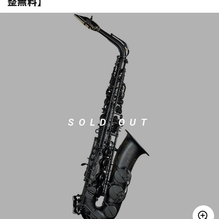
整無料】
ベース
ウクレレ
ドラム
パーカッション
キーボード
電子ピアノ
管楽器
その他楽器
SOLD OUT
アンプ
エフェクター
DJ機器
DTM