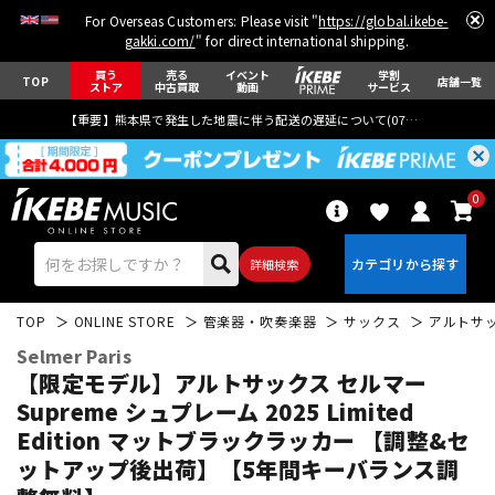
For Overseas Customers: Please visit "
https://global.ikebe-
gakki.com/
" for direct international shipping.
買う
売る
イベント
学割
TOP
店舗一覧
ストア
中古買取
動画
サービス
【重要】熊本県で発生した地震に伴う配送の遅延について(
07月29日
更新)
0
詳細検索
TOP
ONLINE STORE
管楽器・吹奏楽器
サックス
アルトサ
Selmer Paris
【限定モデル】アルトサックス セルマー
Supreme シュプレーム 2025 Limited
Edition マットブラックラッカー 【調整&セ
エレキギター
アコギ/エレアコ
ットアップ後出荷】【5年間キーバランス調