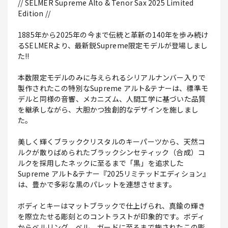
// SELMER Supreme Alto & Tenor Sax 2025 Limited
Edition //
1885年から2025年の今まで伝統と革新の140年を歩み続け
るSELMERより、最新鋭Supreme限定モデルが登場しまし
た!!
本数限定モデルのみに与えられるシリアルナンバー入りで
製作されたこの特別なSupreme アルト&テナーは、標準モ
デルと同様の音響、メカニズム、人間工学に基づいた品質
を継承しながら、大胆かつ独創的なデザインを施しまし
た。
美しく輝くブラッククリスタルのキーパーツから、天然コ
ルクが散りばめられたブラックシンセティック（合成）コ
ルクを採用したネックに至るまで「黒」を追求した
Supreme アルト&テナー『2025リミテッドエディション』
は、豊かで多彩な黒のパレットを連想させます。
ボディとキーはマットブラックで仕上げられ、真鍮の輝き
を際立たせる彫刻とのコントラストが印象的です。ボディ
からベルリング、ベル、ガードに至るまで施されたこの彫