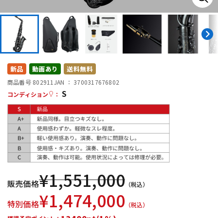
DTM オンライン納品
レコーディング機器
配信/ライブ機器
楽器アクセサリ
新品
動画あり
送料無料
中古
ヴィンテージ
商品番号 802911
JAN ：
3700317676802
S
コンディション
：
¥
1,551,000
販売価格
（税込）
¥
1,474,000
特別価格
（税込）