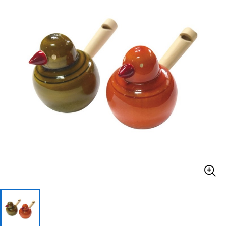
ベース
ウクレレ
ドラム
パーカッション
キーボード
電子ピアノ
管楽器
その他楽器
アンプ
エフェクター
DJ機器
DTM