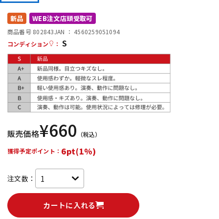
DTM オンライン納品
レコーディング機器
新品
WEB注文店頭受取可
商品番号 802843
JAN ：
4560259051094
S
配信/ライブ機器
楽器アクセサリ
コンディション
：
中古
ヴィンテージ
¥
660
販売価格
（税込）
6pt(1%)
獲得予定ポイント：
注文数：
カートに入れる