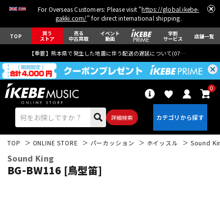
For Overseas Customers: Please visit "
https://global.ikebe-
gakki.com/
" for direct international shipping.
買う
売る
イベント
学割
TOP
店舗一覧
ストア
中古買取
動画
サービス
【重要】熊本県で発生した地震に伴う配送の遅延について(
07月29日
更新)
0
詳細検索
TOP
ONLINE STORE
パーカッション
ホイッスル
Sound Ki
Sound King
BG-BW116 [鳥型笛]
エレキギター
アコギ/エレアコ