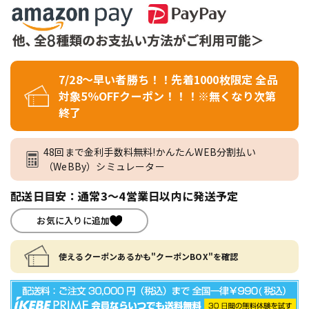
7/28～早い者勝ち！！先着1000枚限定 全品
対象5％OFFクーポン！！！※無くなり次第
終了
48回まで金利手数料無料!かんたんWEB分割払い
（WeBBy）シミュレーター
配送日目安：通常3～4営業日以内に発送予定
お気に入りに追加
使えるクーポンあるかも"クーポンBOX"を確認