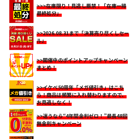
>>>在庫限り！見逃し厳禁！「在庫一掃
最終処分」
>>2026.08.31まで「決算売り尽くしセー
ル」
>>開催中のポイントアップキャンペーン
まとめ！
>>イケベ50周年「メガ値引き」はこち
ら！商品は頻繁に入れ替わりますので、
お見逃しなく！
>>迷うなら“4年間金利ゼロ！”最長48回
無金利キャンペーン