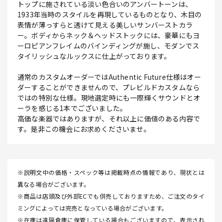
トップに施されている淡い色合いのアンバートーンは、
1933年当時のスタイルを再現しているものとなり、木目の
表情が薄っすらと透けて見える美しいサンバーストカラ
ー。ボディからネック＆ヘッドストックには、豪華にもヨ
ーロピアンフレイムのバインディングが施し、モダンでス
タイリッシュなルックスに仕上がっております。
通常のカスタムオーダーではAuthentic Future仕様はオー
ダーすることができませんので、プレビルドカスタムなら
ではの特別な仕様。現地選定時にも一際輝くサウンドとオ
ーラを感じる1本でございました。
高価な楽器ではありますが、それ以上に価値のある内容で
す。是非この機会にお求めくださいませ。
※説明文中の価格・スペック等は掲載時点の情報であり、現状とは
異なる場合がございます。
※商品は店頭及び外部ECでも併売しておりますため、ご注文のタイ
ミングによっては完売となっている場合がございます。
※在庫は遠隔倉庫に保管している場合もございますので、表示され