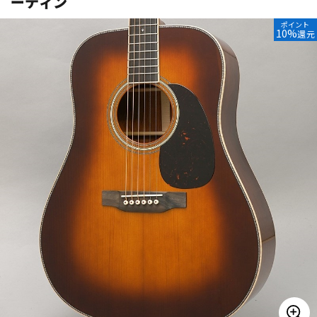
ーティン
ベース
ウクレレ
ポイント
10%
還元
ドラム
パーカッション
キーボード
電子ピアノ
管楽器
その他楽器
アンプ
エフェクター
DJ機器
DTM