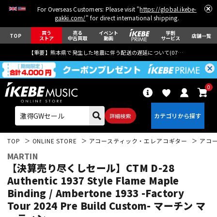
For Overseas Customers: Please visit "
https://global.ikebe-
gakki.com/
" for direct international shipping.
買う
売る
イベント
学割
TOP
店舗一覧
ストア
中古買取
動画
サービス
【重要】熊本県で発生した地震に伴う配送の遅延について(
07月29日
更新)
0
詳細検索
TOP
ONLINE STORE
アコースティック・エレアコギター
アコ
MARTIN
【決算売り尽くしセール】CTM D-28
Authentic 1937 Style Flame Maple
Binding / Ambertone 1933 -Factory
エレキギター
アコギ/エレアコ
Tour 2024 Pre Build Custom- マーチン マ