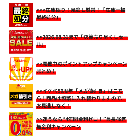
>>>在庫限り！見逃し厳禁！「在庫一掃
最終処分」
>>2026.08.31まで「決算売り尽くしセー
ル」
>>開催中のポイントアップキャンペーン
まとめ！
>>イケベ50周年「メガ値引き」はこち
ら！商品は頻繁に入れ替わりますので、
お見逃しなく！
>>迷うなら“4年間金利ゼロ！”最長48回
無金利キャンペーン