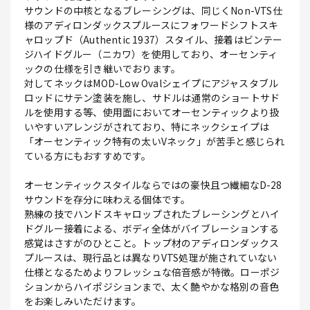
サウンドの中核となるブレーシングは、同じくNon-VTS仕
様のアディロンダックスプルースにフォワードシフトスキ
ャロップド（Authentic 1937）スタイル、接着はビンテー
ジハイドグルー（ニカワ）を使用しており、オーセンティ
ックの仕様を引き継いでおります。
対してネックはMOD-Low Ovalシェイプにアジャスタブル
ロッドにサテン塗装を施し、サドルは通常のショートサド
ルを使用する等、使用面においてオーセンティックより扱
いやすいアレンジがされており、特にネックシェイプは
「オーセンティック特有の太いVネック」が苦手と感じられ
ている方にもおすすめです。
オーセンティックスタイルならではの豪快且つ繊細なD-28
サウンドを存分に味わえる個体です。
熟練の技でハンドスキャロップされたブレーシングとハイ
ドグルー接着による、ボディ全体がバイブレーションする
感覚はさすがのひとこと。トップ材のアディロンダックス
プルースは、現行品とは異なりVTS処理が施されていない
仕様となるためよりフレッシュな倍音感が特徴。ローポジ
ションからハイポジションまで、太く艶やかな格別の音色
をお楽しみいただけます。