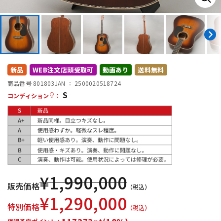
DTM オンライン納品
レコーディング機器
配信/ライブ機器
楽器アクセサリ
新品
WEB注文店頭受取可
動画あり
送料無料
中古
ヴィンテージ
商品番号 801803
JAN ：
2500020518724
S
コンディション
：
¥
1,990,000
販売価格
（税込）
¥
1,290,000
特別価格
（税込）