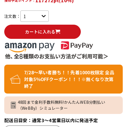
117272pt(10%)
獲得予定ポイント：
注文数：
カートに入れる
7/28～早い者勝ち！！先着1000枚限定 全品
対象5％OFFクーポン！！！※無くなり次第
終了
48回まで金利手数料無料!かんたんWEB分割払い
（WeBBy）シミュレーター
配送日目安：通常3～4営業日以内に発送予定