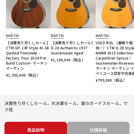
MARTIN
MARTIN
MARTIN
【決算売り尽くしセール】
【決算売り尽くしセール】
USED 中古 （激鳴り個
CTM GP-14F Style 41 All
D-28 Authentic 1937
体！）CTM D-28 Styl
Quilted Pommele -
Guatemalan Aged
NAMM 2015 Selection
Factory Tour 2024 Pre
Carpathian Spruce /
¥
1,190,000
（税込）
Build Custom- マーチン
Guatemalan Rosewo
マーティン
マーチン マーティン 
ベリユース認定中古楽
¥
1,390,000
（税込）
¥
799,000
（税込）
決算売り尽くしセール，大決算セール，夏のボーナスセール，ウ
ク弦
商品説明
仕様詳細