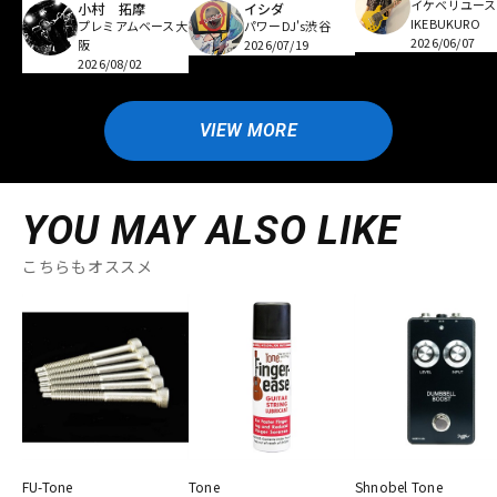
イケベリユース
小村 拓摩
イシダ
IKEBUKURO
プレミアムベース大
パワーDJ's渋谷
2026/06/07
阪
2026/07/19
2026/08/02
VIEW MORE
YOU MAY ALSO LIKE
こちらもオススメ
FU-Tone
Tone
Shnobel Tone