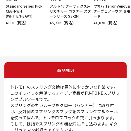
Standard Series Pick
アルト/テナーサックス用
ヤマハ Tenor Venova
CE6H-WH
リガチャー ロブナー スタ
ナーヴェノーヴァ 専用
(WHITE/HEAVY)
ーシリーズ SS-2M
ード
¥
110
（税込）
¥
5,346
（税込）
¥
1,870
（税込）
商品説明
トレモロのスプリング交換は意外にやっかいな作業です。
このイライラを解消するアイデア商品がFU-TONEスプリリ
ングプルツールです。
スプリングの丸いループをクロー（ハンガー）に取り付
け、反対側のスプリングのフックをスプリングプルツール
を使って掴んで、トレモロブロックの穴に引っ張ります。
そして、親指でスプリングの端を穴に押し込みます。ギタ
ーリペアマン必須のアイテムです。