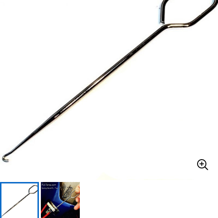
ベース
ウクレレ
ドラム
パーカッション
キーボード
電子ピアノ
管楽器
その他楽器
アンプ
エフェクター
DJ機器
DTM