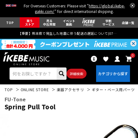
For Overseas Customers: Please visit "
https://global.ikebe-
gakki.com/
" for direct international shipping.
買う
売る
イベント
学割
TOP
店舗一覧
ストア
中古買取
動画
サービス
【重要】熊本県で発生した地震に伴う配送の遅延について(
07月29日
更新)
0
詳細検索
TOP
ONLINE STORE
楽器アクセサリ
ギター・ベース用パーツ
FU-Tone
Spring Pull Tool
エレキギター
アコギ/エレアコ