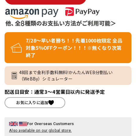
7/28～早い者勝ち！！先着1000枚限定 全品
対象5％OFFクーポン！！！※無くなり次第
終了
48回まで金利手数料無料!かんたんWEB分割払い
（WeBBy）シミュレーター
配送日目安：通常3～4営業日以内に発送予定
お気に入りに追加
For Overseas Customers
Also available on our global store.