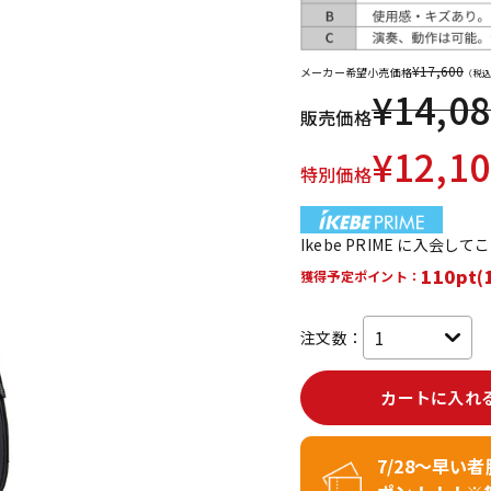
DTM オンラ
レコーディン
イン納品
グ機器
¥
17,600
メーカー希望小売価格
（税込
¥
14,0
販売価格
ジ
¥
12,1
特別価格
Ikebe PRIME に入会し
110pt(
獲得予定ポイント：
注文数：
カートに入れ
7/28～早い