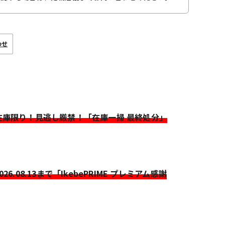
わせ
>在庫限り！見逃し厳禁！「在庫一掃 最終処分」
2026.08.13まで「IkebePRIME プレミアム感謝