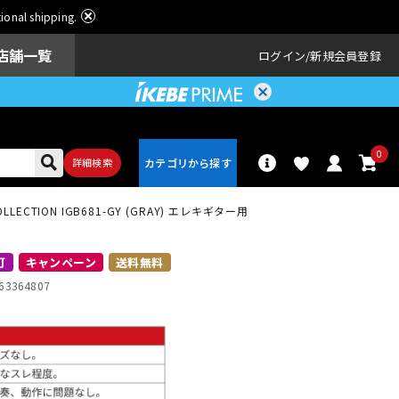
ational shipping.
店舗一覧
ログイン
新規会員登録
0
詳細検索
ECTION IGB681-GY (GRAY) エレキギター用
パーカッショ
ドラム
ン
可
キャンペーン
送料無料
63364807
アンプ
エフェクター