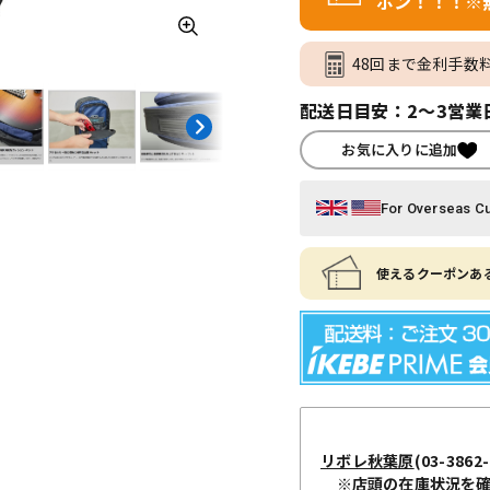
ポン！！！※
48回まで金利手数
配送日目安：2～3営業
お気に入りに追加
For Overseas C
使えるクーポンある
リボレ秋葉原
(03-3862-
※店頭の在庫状況を