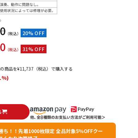
配信/ライブ
楽器アクセサ
機器
リ
）
80
20% OFF
（税込）
00
31% OFF
（税込）
てこの商品を¥11,737（税込）で購入する
1%)
る
者勝ち！！先着1000枚限定 全品対象5％OFFクー