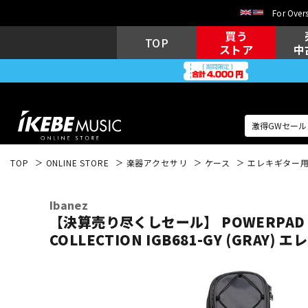
For Overs
買う
TOP
ストア
中
TOP
ONLINE STORE
楽器アクセサリ
ケース
エレキギター
アコギ/エレ
エレキギター
アコ
Ibanez
【決算売り尽くしセール】 POWERPAD D
COLLECTION IGB681-GY (GRAY)
キーボード
電子ピアノ