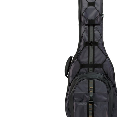
DJ機器
DTM
中古
ヴィンテー