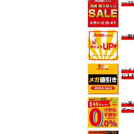
>>2
>>
>>
に入
>>
ペー