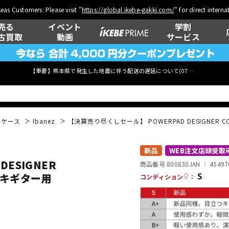
eas Customers: Please visit "
https://global.ikebe-gakki.com/
" for direct intern
売る
イベント
学割
古買取
動画
サービス
【重要】熊本県で発生した地震に伴う配送の遅延について(
07月29日
更新)
用ケース
Ibanez
【決算売り尽くしセール】 POWERPAD DESIGNER COLL
ベース
ウクレレ
新品
WEB注文店頭受取
ESIGNER
商品番号 800830
JAN ：
45497
S
 エレキギター用
コンディション
：
管楽器
その他楽器