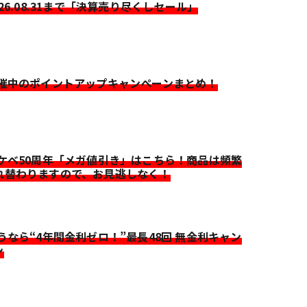
026.08.31まで「決算売り尽くしセール」
開催中のポイントアップキャンペーンまとめ！
イケベ50周年「メガ値引き」はこちら！商品は頻繁
れ替わりますので、お見逃しなく！
迷うなら“4年間金利ゼロ！”最長48回 無金利キャン
ン