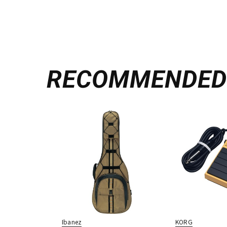
RECOMMENDE
Ibanez
KORG