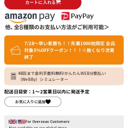
カートに入れる
7/28～早い者勝ち！！先着1000枚限定 全品
対象5％OFFクーポン！！！※無くなり次第
終了
48回まで金利手数料無料!かんたんWEB分割払い
（WeBBy）シミュレーター
配送日目安：1～2営業日以内に発送予定
お気に入りに追加
For Overseas Customers
Also available on our global store.