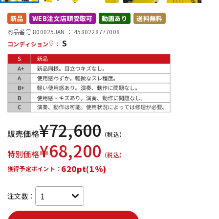
DTM オンライン納品
レコーディング機器
新品
WEB注文店頭受取可
動画あり
送料無料
商品番号 800025
JAN ：
4580228777008
S
配信/ライブ機器
楽器アクセサリ
コンディション
：
中古
ヴィンテージ
¥
72,600
販売価格
（税込）
¥
68,200
特別価格
（税込）
620pt(1%)
獲得予定ポイント：
注文数：