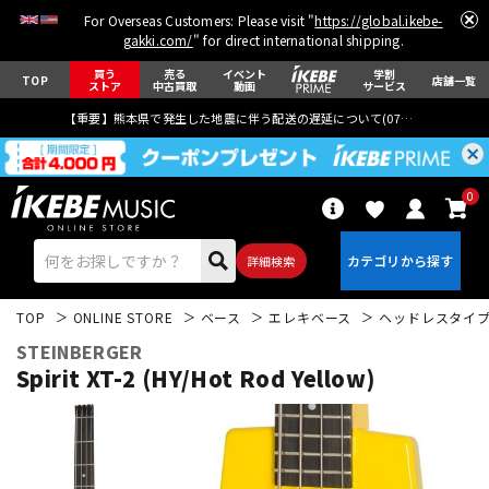
For Overseas Customers: Please visit "
https://global.ikebe-
gakki.com/
" for direct international shipping.
買う
売る
イベント
学割
TOP
店舗一覧
ストア
中古買取
動画
サービス
【重要】熊本県で発生した地震に伴う配送の遅延について(
07月29日
更新)
0
詳細検索
TOP
ONLINE STORE
ベース
エレキベース
ヘッドレスタイ
STEINBERGER
Spirit XT-2 (HY/Hot Rod Yellow)
エレキギター
アコギ/エレアコ