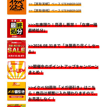
>>【買取実績】ベース STEINBERGER
>>【買取価格】ベース STEINBERGER
>>>在庫限り！見逃し厳禁！「在庫一掃
最終処分」
>>2026.08.31まで「決算売り尽くしセー
ル」
>>開催中のポイントアップキャンペーン
まとめ！
>>イケベ50周年「メガ値引き」はこち
ら！商品は頻繁に入れ替わりますので、
お見逃しなく！