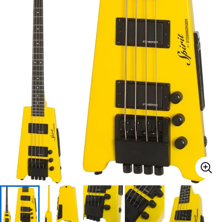
ベース
ウクレレ
ドラム
パーカッション
キーボード
電子ピアノ
管楽器
その他楽器
アンプ
エフェクター
DJ機器
DTM