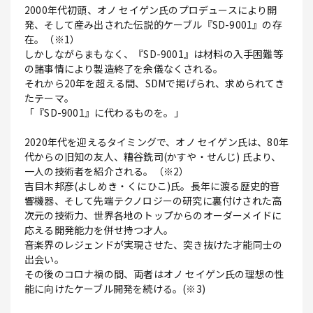
2000年代初頭、オノ セイゲン氏のプロデュースにより開
発、そして産み出された伝説的ケーブル『SD-9001』の存
在。（※1）
しかしながらまもなく、『SD-9001』は材料の入手困難等
の諸事情により製造終了を余儀なくされる。
それから20年を超える間、SDMで掲げられ、求められてき
たテーマ。
「『SD-9001』に代わるものを。」
2020年代を迎えるタイミングで、オノ セイゲン氏は、80年
代からの旧知の友人、糟谷銑司(かすや・せんじ) 氏より、
一人の技術者を紹介される。（※2）
吉目木邦彦(よしめき・くにひこ)氏。長年に渡る歴史的音
響機器、そして先端テクノロジーの研究に裏付けされた高
次元の技術力、世界各地のトップからのオーダーメイドに
応える開発能力を併せ持つ才人。
音楽界のレジェンドが実現させた、突き抜けた才能同士の
出会い。
その後のコロナ禍の間、両者はオノ セイゲン氏の理想の性
能に向けたケーブル開発を続ける。(※3)