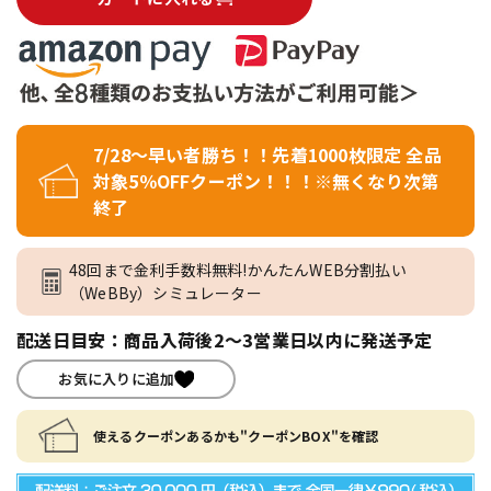
7/28～早い者勝ち！！先着1000枚限定 全品
対象5％OFFクーポン！！！※無くなり次第
終了
48回まで金利手数料無料!かんたんWEB分割払い
（WeBBy）シミュレーター
配送日目安：商品入荷後2～3営業日以内に発送予定
お気に入りに追加
使えるクーポンあるかも"クーポンBOX"を確認