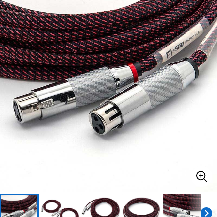
ベース
ウクレレ
ドラム
パーカッション
キーボード
電子ピアノ
管楽器
その他楽器
アンプ
エフェクター
DJ機器
DTM