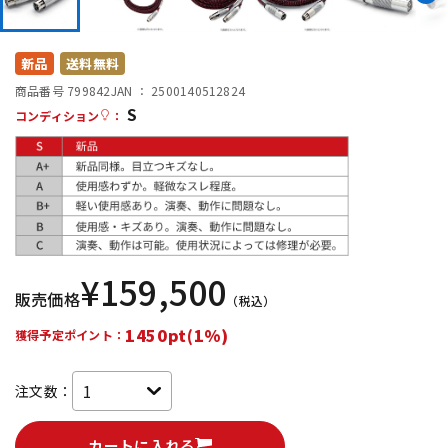
DTM オンライン納品
レコーディング機器
新品
送料無料
配信/ライブ機器
楽器アクセサリ
商品番号 799842
JAN ：
2500140512824
S
コンディション
：
中古
ヴィンテージ
¥
159,500
販売価格
（税込）
1450pt(1%)
獲得予定ポイント：
注文数：
カートに入れる