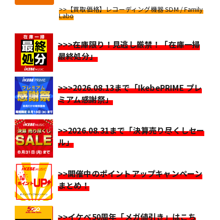
>>【買取価格】レコーディング機器 SDM / Family
Labo
>>>在庫限り！見逃し厳禁！「在庫一掃
最終処分」
>>>2026.08.13まで「IkebePRIME プレ
ミアム感謝祭」
>>2026.08.31まで「決算売り尽くしセー
ル」
>>開催中のポイントアップキャンペーン
まとめ！
>>イケベ50周年「メガ値引き」はこち