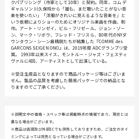
クパブリシング（作家として10年）と契約。同年、コム デ
ギャルソン 川久保玲から「誰も、まだ聴いたことがない音
楽を使いたい」「洋服がきれいに見えるような音楽を」と
いう依頼によりショーのためにオリジナル楽曲を作曲、制
作。アート・リンゼイ、ビル・フリゼール、ジョン・ゾー
ン、マーク・リボウ、フレッド・フリスら、80年代のNYダ
ウンタウン・シーン最精鋭たちが結集した『COMME des
GARCONS SEIGEN ONO』は、2019年度 ADCグランプリ受
賞。 1993年以来スイス、モントルー・ジャズ・フェスティ
ヴァルに4回、アーティストとして出演している。
※受注生産品となりますので商品パッケージ等はございま
せん。製品の品質を考慮した簡易パッケージでの納品とな
りますのでご了承ください。
※説明文中の価格・スペック等は掲載時点の情報であり、現状とは
異なる場合がございます。
※商品は店頭及び外部ECでも併売しておりますため、ご注文のタイ
ミングによっては完売となっている場合がございます。