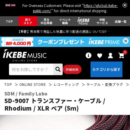
For Overseas Customers: Please visit "
https://global.ikebe-
gakki.com/
" for direct international shipping.
買う
売る
イベント
学割
TOP
店舗一覧
ストア
中古買取
動画
サービス
【重要】熊本県で発生した地震に伴う配送の遅延について(
07月29日
更新)
0
詳細検索
TOP
ONLINE STORE
レコーディング
ケーブル・変換プラグ
SDM / Family Labo
SD-9007 トランスファー・ケーブル /
Rhodium / XLR ペア (5ｍ)
エレキギター
アコギ/エレアコ