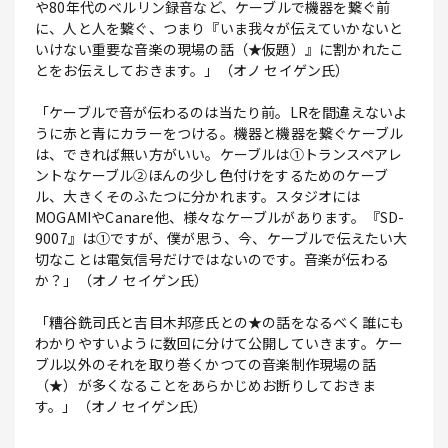
や80年代のベルリン録音など、ケーブルで機器を繋ぐ前
に、人と人を繋ぐ、つまり『いま我々が伝えていかないと
いけない重要な音楽の現場の話（★仮題）』に割かれたこ
とをお伝えしておきます。」（オノ セイゲン氏）
「ケーブルで音が伝わるのは当たり前。LRを間違えないよ
うに赤と青にカラーをつける。機器と機器を繋ぐケーブル
は、できれば無い方がいい。ケーブルは①トランスペアレ
ントなケーブル②ほんの少し色付けをするためのケーブ
ル、大きくそのふたつに分かれます。スタジオには
MOGAMIやCanare他、様々なケーブルがあります。『SD-
9007』は①ですが、僕が思う、今、ケーブルで伝えたい大
切なことは電気信号だけではないのです。音楽が伝わる
か？」（オノ セイゲン氏）
「糟谷銑司氏と吉目木邦彦氏との★の話をなるべく誰にも
わかりやすいように数回に分けて公開していきます。ケー
ブル以外のそれを取り巻くかつての音楽制作現場の話
（★）が多くなることをあらかじめお断りしておきま
す。」（オノ セイゲン氏）