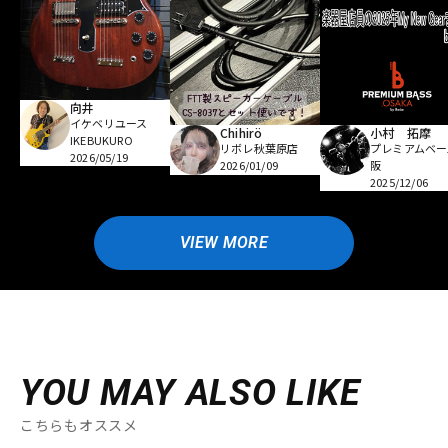
向井
イケベリユース
Chihirö
小村 拓摩
IKEBUKURO
リボレ秋葉原店
プレミアムベー
2026/05/19
2026/01/09
阪
2025/12/06
VIEW MORE
YOU MAY ALSO LIKE
こちらもオススメ