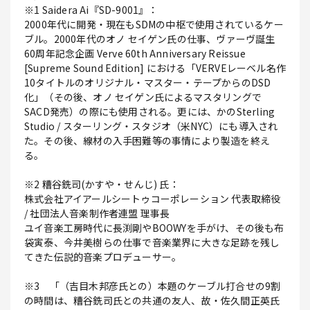
※1 Saidera Ai『SD-9001』：
2000年代に開発・現在もSDMの中枢で使用されているケー
ブル。2000年代のオノ セイゲン氏の仕事、ヴァーヴ誕生
60周年記念企画 Verve 60th Anniversary Reissue
[Supreme Sound Edition] における「VERVEレーベル名作
10タイトルのオリジナル・マスター・テープからのDSD
化」（その後、オノ セイゲン氏によるマスタリングで
SACD発売）の際にも使用される。更には、かのSterling
Studio / スターリング・スタジオ（米NYC）にも導入され
た。その後、線材の入手困難等の事情により製造を終え
る。
※2 糟谷銑司(かすや・せんじ) 氏：
株式会社アイアールシートゥコーポレーション 代表取締役
/ 社団法人音楽制作者連盟 理事長
ユイ音楽工房時代に長渕剛やBOOWYを手がけ、その後も布
袋寅泰、今井美樹らの仕事で音楽業界に大きな足跡を残し
てきた伝説的音楽プロデューサー。
※3 「（吉目木邦彦氏との）本題のケーブル打合せの9割
の時間は、糟谷銑司氏との共通の友人、故・佐久間正英氏