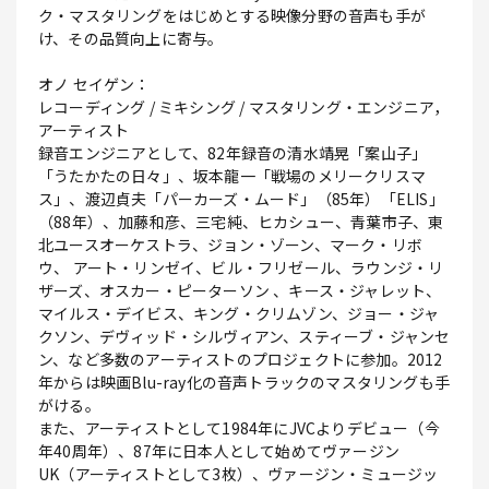
ク・マスタリングをはじめとする映像分野の音声も手が
け、その品質向上に寄与。
オノ セイゲン：
レコーディング / ミキシング / マスタリング・エンジニア，
アーティスト
録音エンジニアとして、82年録音の清水靖晃「案山子」
「うたかたの日々」、坂本龍一「戦場のメリークリスマ
ス」、渡辺貞夫「パーカーズ・ムード」（85年）「ELIS」
（88年）、加藤和彦、三宅純、ヒカシュー、青葉市子、東
北ユースオーケストラ、ジョン・ゾーン、マーク・リボ
ウ、 アート・リンゼイ、ビル・フリゼール、ラウンジ・リ
ザーズ、オスカー・ピーターソン 、キース・ジャレット、
マイルス・デイビス、キング・クリムゾン、ジョー・ジャ
クソン、デヴィッド・シルヴィアン、スティーブ・ジャンセ
ン、など多数のアーティストのプロジェクトに参加。2012
年からは映画Blu-ray化の音声トラックのマスタリングも手
がける。
また、アーティストとして1984年にJVCよりデビュー（今
年40周年）、87年に日本人として始めてヴァージン
UK（アーティストとして3枚）、ヴァージン・ミュージッ