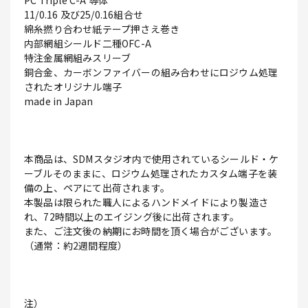
PC Triple C-A 導体
11/0.16 及び25/0.16組合せ
綿糸撚り合わせ紙テープ押さえ巻き
内部網組シールド二種OFC-A
特注金属網組みスリーブ
銅合金、カーボンファイバーの組み合わせにロジウム処理
されたオリジナル端子
made in Japan
本商品は、SDMスタジオ内で使用されているシールド・ケ
ーブルそのままに、ロジウム処理されたカスタム端子を装
備の上、ペアにて出荷されます。
本製品は限られた職人によるハンドメイドにより製造さ
れ、72時間以上のエイジング後に出荷されます。
また、ご注文後の納期にお時間を頂く場合がございます。
（通常：約2週間程度）
注）