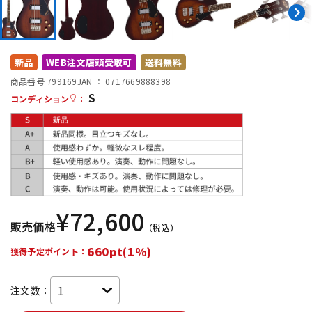
DTM オンライン納品
レコーディング機器
配信/ライブ機器
楽器アクセサリ
新品
WEB注文店頭受取可
送料無料
商品番号 799169
JAN ：
0717669888398
S
コンディション
：
中古
ヴィンテージ
¥
72,600
販売価格
（税込）
660pt(1%)
獲得予定ポイント：
注文数：