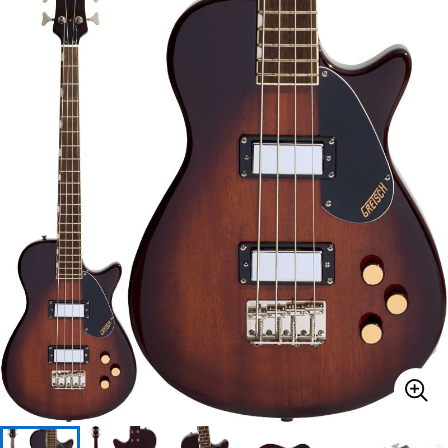
ベース
ウクレレ
ドラム
パーカッション
キーボード
電子ピアノ
管楽器
その他楽器
アンプ
エフェクター
DJ機器
DTM