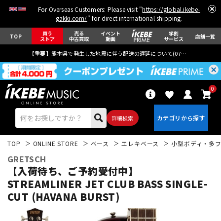
For Overseas Customers: Please visit "
https://global.ikebe-
gakki.com/
" for direct international shipping.
買う
売る
イベント
学割
TOP
店舗一覧
ストア
中古買取
動画
サービス
【重要】熊本県で発生した地震に伴う配送の遅延について(
07月29日
更新)
0
詳細検索
TOP
ONLINE STORE
ベース
エレキベース
小型ボディ・多
GRETSCH
【入荷待ち、ご予約受付中】
STREAMLINER JET CLUB BASS SINGLE-
CUT (HAVANA BURST)
エレキギター
アコギ/エレアコ