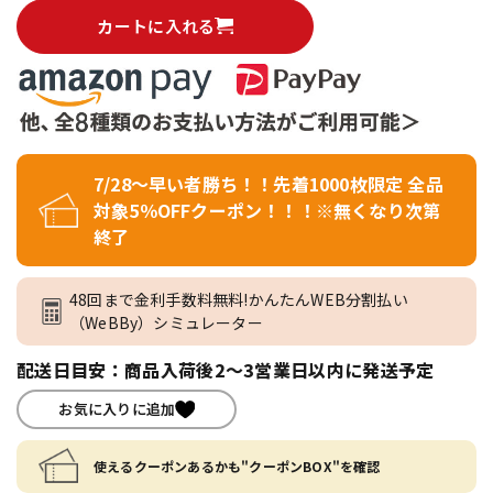
カートに入れる
7/28～早い者勝ち！！先着1000枚限定 全品
対象5％OFFクーポン！！！※無くなり次第
終了
48回まで金利手数料無料!かんたんWEB分割払い
（WeBBy）シミュレーター
配送日目安：商品入荷後2～3営業日以内に発送予定
お気に入りに追加
使えるクーポンあるかも"クーポンBOX"を確認