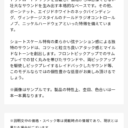
壮大なサウンドを生み出す本格的なベースです。その他、
ボーンナット、エイジドホワイトのネックバインディン
グ、ヴィンテージスタイルのナールドラジオコントロール
ノブ、ニッケルハードウェアといった特徴を備えていま
す。
ショートスケール特有の柔らかい弦テンション感による独
特のサウンドは、コツっと粒立ち良いアタック感とマイル
ドなトーンを創出します。フロントピックアップでのサム
プレイでの甘く丸みを帯びたサウンドや、両ピックアップ
を駆使しピックプレイするレイドバックしたサウンド等、
このモデルならではの個性豊かな低音がお楽しみ頂けるで
しょう。
※画像はサンプルです。製品の特性上、杢目、色合いは一
本一本異なります。
※説明文中の価格・スペック等は掲載時点の情報であり、現状とは
異なる場合がございます。