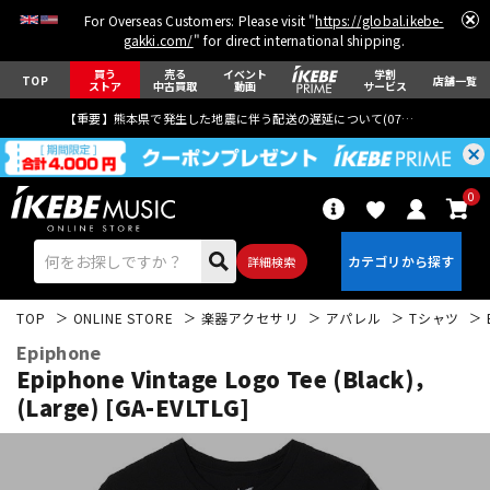
For Overseas Customers: Please visit "
https://global.ikebe-
gakki.com/
" for direct international shipping.
買う
売る
イベント
学割
TOP
店舗一覧
ストア
中古買取
動画
サービス
【重要】熊本県で発生した地震に伴う配送の遅延について(
07月29日
更新)
0
詳細検索
TOP
ONLINE STORE
楽器アクセサリ
アパレル
Tシャツ
Epiphone
Epiphone Vintage Logo Tee (Black)，
(Large) [GA-EVLTLG]
エレキギター
アコギ/エレアコ