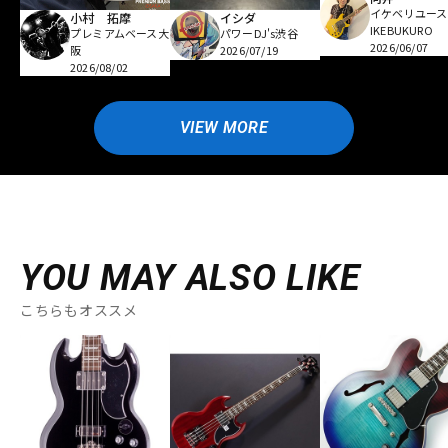
イケベリユース
小村 拓摩
イシダ
IKEBUKURO
プレミアムベース大
パワーDJ's渋谷
2026/06/07
阪
2026/07/19
2026/08/02
VIEW MORE
YOU MAY ALSO LIKE
こちらもオススメ