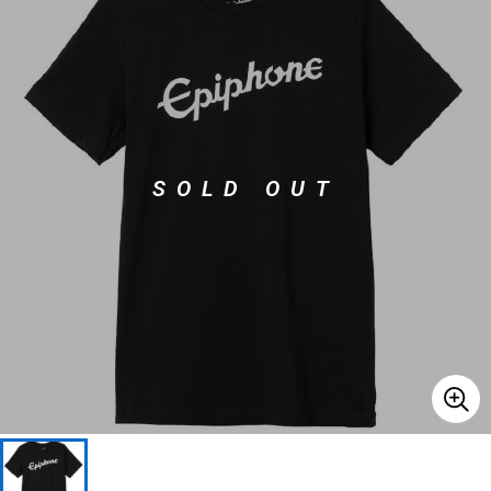
ベース
ウクレレ
ドラム
パーカッション
SOLD OUT
キーボード
電子ピアノ
管楽器
その他楽器
アンプ
エフェクター
DJ機器
DTM