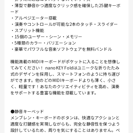
・薄型で静音かつ適度なクリック感を確保した25鍵キーボ
ード
・アルペジエーター搭載
・演奏やコントロールが可能な2本のタッチ・スライダー
・スプリット機能
・15個のユーザー・シーン・メモリー
・5種類のカラー・バリエーション
・豪華でパワフルな音楽ソフトウェアを無料バンドル
機能満載のMIDIキーボードがポケットに入ることを想像し
てみてください！ nanoKEY Foldはユニークな折りたたみ
式のデザインを採用し、スマートフォンのように持ち運び
ができます。他のどのMIDIキーボードよりも薄く、小さ
く、軽量です！あなたのクリエイティビティを高め、演奏
をサポートする豊富な機能を搭載しています。
●静音キーベッド
メンブレン・キーボードのボタンは、快適なアクションと
適度な打鍵感を実現しながらも、完全な静音性を保つよう
設計しているため、周りを気にすることはありません。ベ