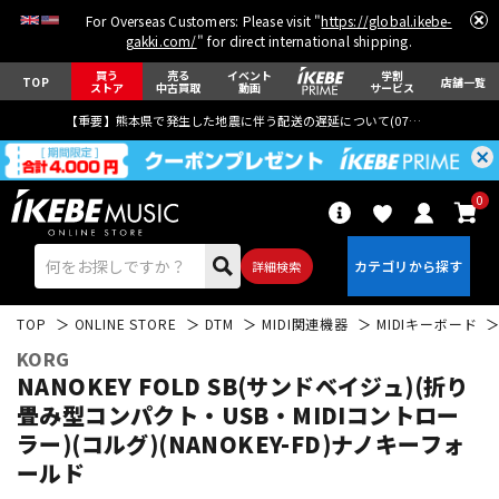
For Overseas Customers: Please visit "
https://global.ikebe-
gakki.com/
" for direct international shipping.
買う
売る
イベント
学割
TOP
店舗一覧
ストア
中古買取
動画
サービス
【重要】熊本県で発生した地震に伴う配送の遅延について(
07月29日
更新)
0
詳細検索
TOP
ONLINE STORE
DTM
MIDI関連機器
MIDIキーボード
KORG
NANOKEY FOLD SB(サンドベイジュ)(折り
畳み型コンパクト・USB・MIDIコントロー
ラー)(コルグ)(NANOKEY-FD)ナノキーフォ
エレキギター
アコギ/エレアコ
ールド