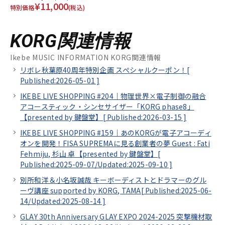
¥11,000
特別価格
(税込)
KORG関連情報
Ikebe MUSIC INFORMATION KORG関連情報
リボレ秋葉原40周年特別企画 スぺシャルクーポン！[
Published:2026-05-01
]
IKEBE LIVE SHOPPING #204｜物理世界×電子制御の融合
アコースティック・シンセサイザー「KORG phase8」
【presented by 鍵盤堂】[
Published:2026-03-15
]
IKEBE LIVE SHOPPING #159｜あのKORGが電子アコーディ
オンを開発！FISA SUPREMAに見る創業者の夢 Guest : Fati
Fehmiju, 杉山 卓【presented by 鍵盤堂】[
Published:2025-09-07/
Updated:2025-09-10
]
別所和洋＆小名坂誠哉 キーボーディストとドラマーのグル
ーヴ講座 supported by KORG, TAMA[
Published:2025-06-
14/
Updated:2025-08-14
]
GLAY 30th Anniversary GLAY EXPO 2024-2025 突撃機材取