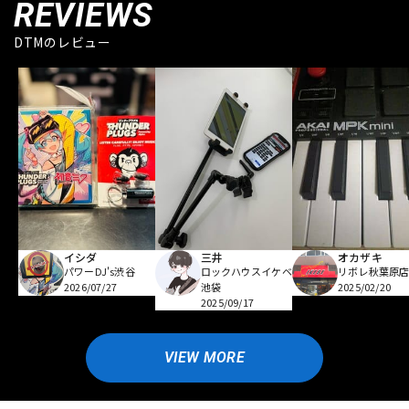
REVIEWS
DTMのレビュー
イシダ
三井
オカザキ
パワーDJ's渋谷
ロックハウスイケベ
リボレ秋葉原
2026/07/27
池袋
2025/02/20
2025/09/17
VIEW MORE