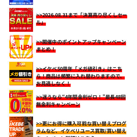
>>2026.08.31まで「決算売り尽くしセー
ル」
>>開催中のポイントアップキャンペーン
まとめ！
>>イケベ50周年「メガ値引き」はこち
ら！商品は頻繁に入れ替わりますので、
お見逃しなく！
>>迷うなら“4年間金利ゼロ！”最長48回
無金利キャンペーン
>>更にお得に購入可能な買い替えプログ
ラムなど、イケベリユース買取/買い替え