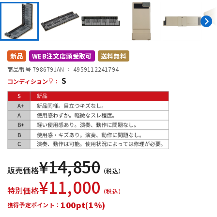
DTM オンライン納品
レコーディング機器
配信/ライブ機器
楽器アクセサリ
新品
WEB注文店頭受取可
送料無料
商品番号 798679
JAN ：
4959112241794
中古
ヴィンテージ
S
コンディション
：
¥
14,850
販売価格
（税込）
¥
11,000
特別価格
（税込）
100pt(1%)
獲得予定ポイント：