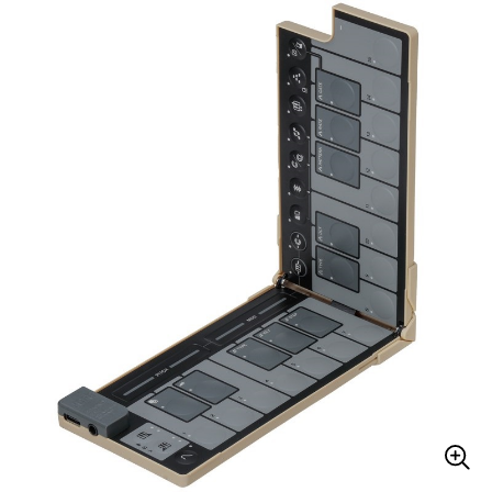
ベース
ウクレレ
ドラム
パーカッション
キーボード
電子ピアノ
管楽器
その他楽器
アンプ
エフェクター
DJ機器
DTM