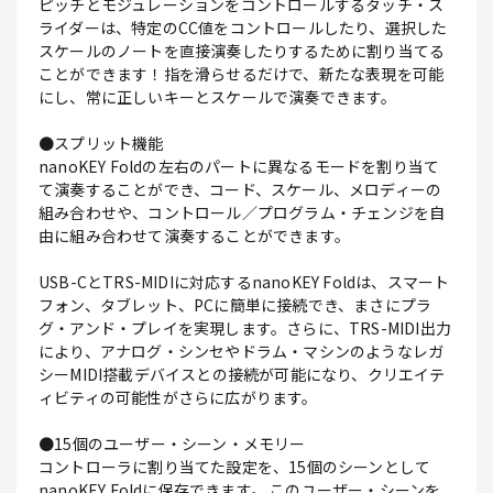
ピッチとモジュレーションをコントロールするタッチ・ス
ライダーは、特定のCC値をコントロールしたり、選択した
スケールのノートを直接演奏したりするために割り当てる
ことができます！指を滑らせるだけで、新たな表現を可能
にし、常に正しいキーとスケールで演奏できます。
●スプリット機能
nanoKEY Foldの左右のパートに異なるモードを割り当て
て演奏することができ、コード、スケール、メロディーの
組み合わせや、コントロール／プログラム・チェンジを自
由に組み合わせて演奏することができます。
USB-CとTRS-MIDIに対応するnanoKEY Foldは、スマート
フォン、タブレット、PCに簡単に接続でき、まさにプラ
グ・アンド・プレイを実現します。さらに、TRS-MIDI出力
により、アナログ・シンセやドラム・マシンのようなレガ
シーMIDI搭載デバイスとの接続が可能になり、クリエイテ
ィビティの可能性がさらに広がります。
●15個のユーザー・シーン・メモリー
コントローラに割り当てた設定を、15個のシーンとして
nanoKEY Foldに保存できます。 このユーザー・シーンを