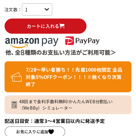
注文数：
カートに入れる
7/28～早い者勝ち！！先着1000枚限定 全品
対象5％OFFクーポン！！！※無くなり次第
終了
48回まで金利手数料無料!かんたんWEB分割払い
（WeBBy）シミュレーター
配送日目安：通常3～4営業日以内に発送予定
お気に入りに追加