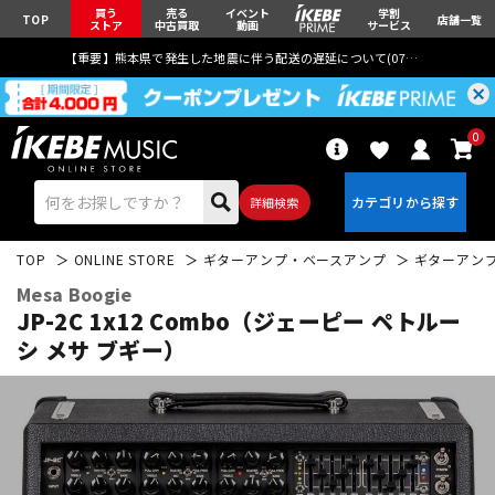
買う
売る
イベント
学割
TOP
店舗一覧
ストア
中古買取
動画
サービス
【重要】熊本県で発生した地震に伴う配送の遅延について(
07月29日
更新)
0
詳細検索
TOP
ONLINE STORE
ギターアンプ・ベースアンプ
ギターアン
Mesa Boogie
JP-2C 1x12 Combo（ジェーピー ペトルー
シ メサ ブギー）
エレキギター
アコギ/エレアコ
ベース
ウクレレ