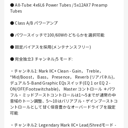
● All-Tube: 4x6L6 Power Tubes / 5x12AX7 Preamp
Tubes
● Class A/B パワーアンプ
● パワースイッチで100/60Wのどちらかを選択可能
● 固定バイアスを採用(メンテナンスフリー)
● 完全独立3 チャンネル/5 モード:
・チャンネル1: Mark IIC+ Clean - Gain， Treble，
*Mid/Boost， Bass， Presence， Reverb (リアパネル)，
デュアル 5-Band Graphic EQsスイッチ(EQ 1 or EQ 2 -
ON/OFF/Footswitchable)， Master コントロール ＊パワ
フル・ミッドブーストコントロールは1～5までが通常の中
音域のトーン調整、5～10はバリアブル・ゲインブーストコ
ントロールとして甘く倍音豊かなオーバードライブを設定
可能
・チャンネル2: Legendary Mark IIC+ Lead/Shredモード -