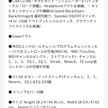
● CAB CLONE? キャビネット・シミュレーターD.I.(インタ
ーナル・ロード搭載)、Headphoneアウトを装備。－ キャ
ビネットボイシングの種類はClosed-Back/Open-
Back/Vintageを選択可能で、Speaker ON/OFFスイッチ、
+4 or -10dB アウトプットレベルスイッチ、グラウンドリ
フトスイッチも装備)
● Slaveアウト
● MIDI(コントロールチェンジ/プログラムチェンジメッセ
ージ)でのコントロールが可能(MIDI IN， MIDI Thru/Out，
MIDIチャンネルセレクト， ストアスイッチ) - チャンネル
1， 2， 3， EQ 1， EQ 2， Shred， Reverb， FX Loop各
コントロールの切替が可能
● 3×3/6 ボタン・フットスイッチ(チャンネル 1， 2， 3，
Reverb， EQ 1 & EQ 2)付属
● スリップカバー付属
●サイズ: Height 18 1/4 / 46.36 cm， Width 18 3/4 / 47.63
cm， Depth 11 1/2 / 29.21 cm