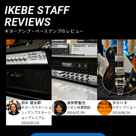
IKEBE STAFF
REVIEWS
ギターアンプ・ベースアンプのレビュー
鈴木 健太郎
波多野聖也
タカハタ
ギターズステーショ
リボレ秋葉原店
イケシブリユー
ン / アンプステーシ
2026/07/09
2026/06/24
ョンプレミアム
2026/07/24