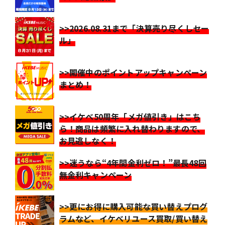
>>2026.08.31まで「決算売り尽くしセー
ル」
>>開催中のポイントアップキャンペーン
まとめ！
>>イケベ50周年「メガ値引き」はこち
ら！商品は頻繁に入れ替わりますので、
お見逃しなく！
>>迷うなら“4年間金利ゼロ！”最長48回
無金利キャンペーン
>>更にお得に購入可能な買い替えプログ
ラムなど、イケベリユース買取/買い替え