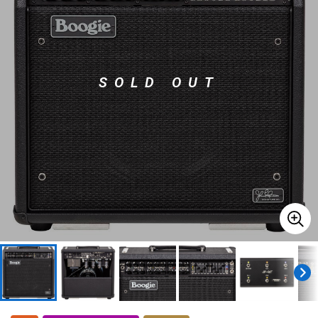
ドラム
パーカッション
SOLD OUT
キーボード
電子ピアノ
管楽器
その他楽器
アンプ
エフェクター
DJ機器
DTM
DTM オンライン納品
レコーディング機器