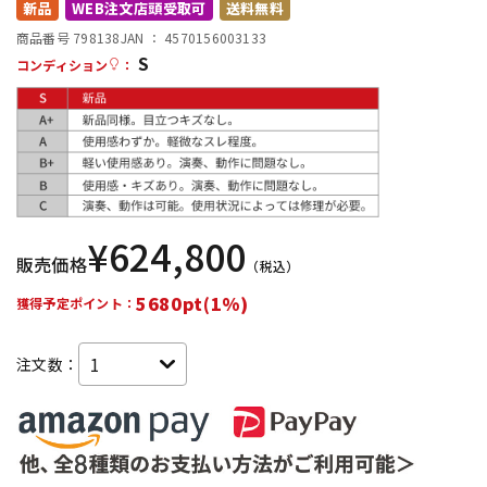
新品
WEB注文店頭受取可
送料無料
配信/ライブ機器
楽器アクセサリ
商品番号 798138
JAN ：
4570156003133
S
コンディション
：
中古
ヴィンテージ
¥
624,800
販売価格
（税込）
5680pt(1%)
獲得予定ポイント：
注文数：