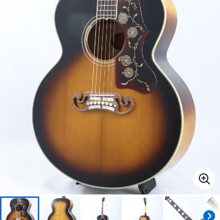
ベース
ウクレレ
ドラム
パーカッション
キーボード
電子ピアノ
管楽器
その他楽器
アンプ
エフェクター
DJ機器
DTM