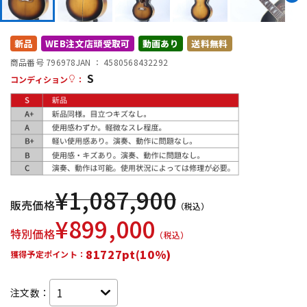
DTM オンライン納品
レコーディング機器
新品
WEB注文店頭受取可
動画あり
送料無料
配信/ライブ機器
楽器アクセサリ
商品番号 796978
JAN ：
4580568432292
S
コンディション
：
中古
ヴィンテージ
¥
1,087,900
販売価格
（税込）
¥
899,000
特別価格
（税込）
81727pt(10%)
獲得予定ポイント：
注文数：