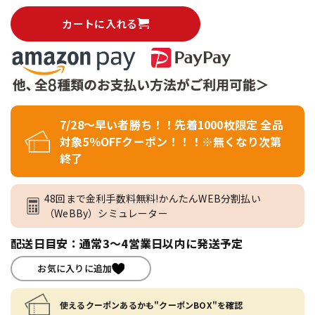
カートに入れる
7/28～早い者勝ち！！先着1000枚限定 全品
対象5％OFFクーポン！！！※無くなり次第
終了
48回まで金利手数料無料!かんたんWEB分割払い
（WeBBy）シミュレーター
配送日目安：通常3～4営業日以内に発送予定
お気に入りに追加
使えるクーポンあるかも"クーポンBOX"を確認