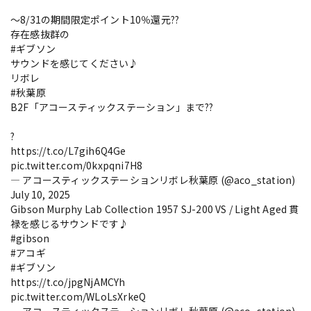
～8/31の期間限定ポイント10％還元??
存在感抜群の
#ギブソン
サウンドを感じてください♪
リボレ
#秋葉原
B2F「アコースティックステーション」まで??
?
https://t.co/L7gih6Q4Ge
pic.twitter.com/0kxpqni7H8
— アコースティックステーションリボレ秋葉原 (@aco_station)
July 10, 2025
Gibson Murphy Lab Collection 1957 SJ-200 VS / Light Aged 貫
禄を感じるサウンドです♪
#gibson
#アコギ
#ギブソン
https://t.co/jpgNjAMCYh
pic.twitter.com/WLoLsXrkeQ