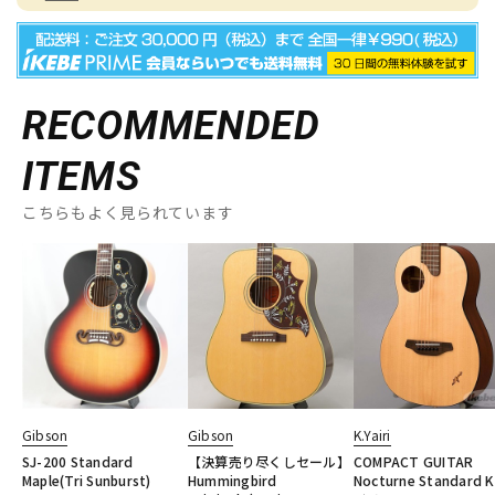
RECOMMENDED
ITEMS
こちらもよく見られています
Gibson
Gibson
K.Yairi
SJ-200 Standard
【決算売り尽くしセール】
COMPACT GUITAR
Maple(Tri Sunburst)
Hummingbird
Nocturne Standard 