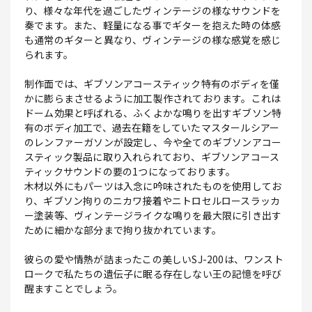
り、様々な年代を過ごしたヴィンテージの様なサウンドを
奏でます。また、軽量になる事でギターを抱えた時の体感
も通常のギターと異なり、ヴィンテージの様な感覚を感じ
られます。
制作面では、ギブソンアコースティック特有のボディを僅
かに膨らまさせるように加工製作されております。これは
ドーム効果と呼ばれる、ふくよかな鳴りを出すギブソン特
有のボディ加工で、過去在籍をしていたマスタールシアー
のレンファーガソンが設定し、今や全てのギブソンアコー
スティック製品に取り入れられており、ギブソンアコース
ティックサウンドの要の1つになっております。
木材以外にもパーツは入念に吟味されたものを使用してお
り、ギブソン拘りのニカワ接着やニトロセルロースラッカ
ー塗装等、ヴィンテージライクな鳴りを最大限に引き出す
ために細かな部分まで拘り抜かれています。
彼らの愛や情熱が詰まったこの美しいSJ-200は、ワンスト
ロークで私たちの遺伝子に眠る存在しない王の記憶を呼び
醒ますことでしょう。