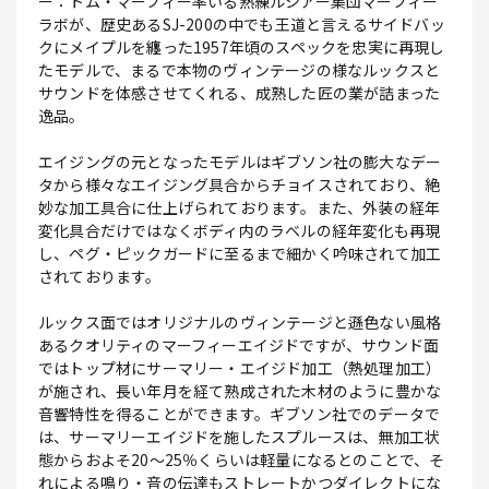
ー：トム・マーフィー率いる熟練ルシアー集団マーフィー
ラボが、歴史あるSJ-200の中でも王道と言えるサイドバッ
クにメイプルを纏った1957年頃のスペックを忠実に再現し
たモデルで、まるで本物のヴィンテージの様なルックスと
サウンドを体感させてくれる、成熟した匠の業が詰まった
逸品。
エイジングの元となったモデルはギブソン社の膨大なデー
タから様々なエイジング具合からチョイスされており、絶
妙な加工具合に仕上げられております。また、外装の経年
変化具合だけではなくボディ内のラベルの経年変化も再現
し、ペグ・ピックガードに至るまで細かく吟味されて加工
されております。
ルックス面ではオリジナルのヴィンテージと遜色ない風格
あるクオリティのマーフィーエイジドですが、サウンド面
ではトップ材にサーマリー・エイジド加工（熱処理加工）
が施され、長い年月を経て熟成された木材のように豊かな
音響特性を得ることができます。ギブソン社でのデータで
は、サーマリーエイジドを施したスプルースは、無加工状
態からおよそ20～25％くらいは軽量になるとのことで、そ
れによる鳴り・音の伝達もストレートかつダイレクトにな