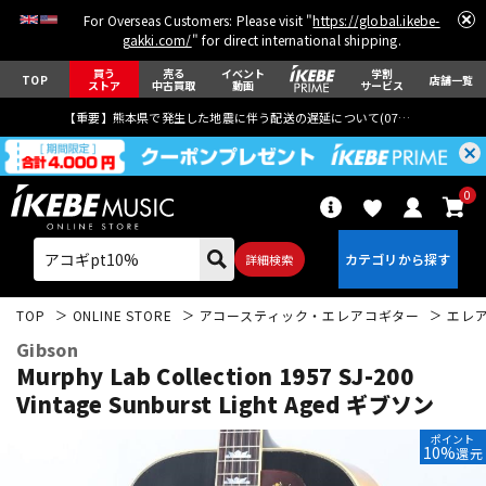
For Overseas Customers: Please visit "
https://global.ikebe-
gakki.com/
" for direct international shipping.
買う
売る
イベント
学割
TOP
店舗一覧
ストア
中古買取
動画
サービス
【重要】熊本県で発生した地震に伴う配送の遅延について(
07月29日
更新)
0
詳細検索
TOP
ONLINE STORE
アコースティック・エレアコギター
エレ
Gibson
Murphy Lab Collection 1957 SJ-200
Vintage Sunburst Light Aged ギブソン
エレキギター
アコギ/エレアコ
ポイント
10%
還元