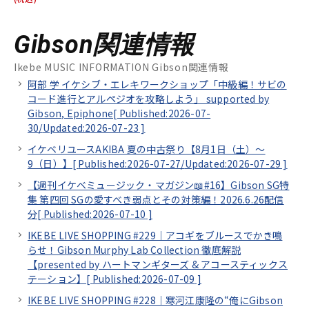
Gibson関連情報
Ikebe MUSIC INFORMATION Gibson関連情報
阿部 学 イケシブ・エレキワークショップ「中級編！サビの
コード進行とアルペジオを攻略しよう」 supported by
Gibson, Epiphone[
Published:2026-07-
30/
Updated:2026-07-23
]
イケベリユースAKIBA 夏の中古祭り【8月1日（土）～
9（日）】[
Published:2026-07-27/
Updated:2026-07-29
]
【週刊イケベミュージック・マガジン📖#16】Gibson SG特
集 第四回 SGの愛すべき弱点とその対策編！2026.6.26配信
分[
Published:2026-07-10
]
IKEBE LIVE SHOPPING #229｜アコギをブルースでかき鳴
らせ！Gibson Murphy Lab Collection 徹底解説
【presented by ハートマンギターズ & アコースティックス
テーション】[
Published:2026-07-09
]
IKEBE LIVE SHOPPING #228｜寒河江康隆の“俺にGibson