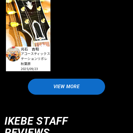
元石 吉和
アコースティックス
テーションリボレ
秋葉原
2025/09/23
VIEW MORE
IKEBE STAFF
REVIEWS