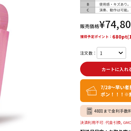
DTM オンラ
レコーディン
イン納品
グ機器
¥
74,8
販売価格
ジ
680pt(
獲得予定ポイント：
注文数：
カートに入れ
7/28～早い
ポン！！！※
48回まで金利手数
決済利用不可: 代金引換, GM