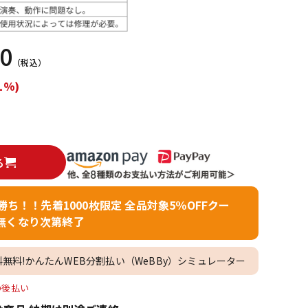
配信/ライブ
楽器アクセサ
機器
リ
00
（税込）
1%)
る
者勝ち！！先着1000枚限定 全品対象5％OFFクー
無くなり次第終了
料無料!かんたんWEB分割払い（WeBBy）シミュレーター
O後払い