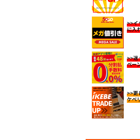
>>
に入
>>
ペー
>>
ケベ