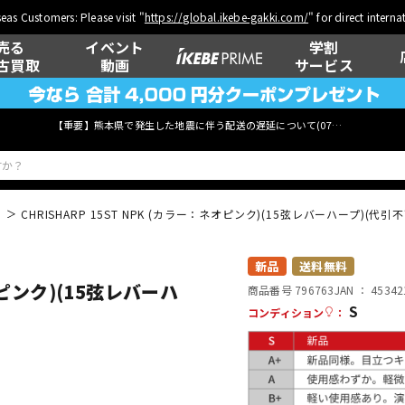
eas Customers: Please visit "
https://global.ikebe-gakki.com/
" for direct intern
売る
イベント
学割
古買取
動画
サービス
【重要】熊本県で発生した地震に伴う配送の遅延について(
07月29日
更新)
CHRISHARP 15ST NPK (カラー：ネオピンク)(15弦レバーハープ)(
ベース
ウクレレ
新品
送料無料
ネオピンク)(15弦レバーハ
商品番号 796763
JAN ：
45342
S
コンディション
：
管楽器
その他楽器