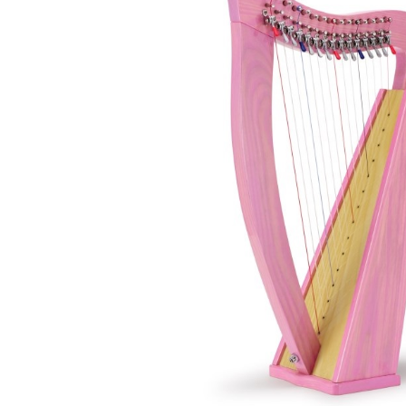
DJ機器
DTM
中古
ヴィンテー