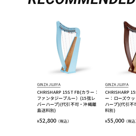
GINZA JUJIYA
GINZA JUJIYA
CHRISHARP 15ST FB(カラー：
CHRISHARP 1
ファンタジーブルー）(15弦レ
ー：ローズウッド
バーハープ)(代引不可・沖縄離
ハープ)(代引
島送料別)
料別)
52,800
55,000
¥
（税込）
¥
（税込