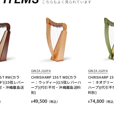
こちらもよく見られています
GINZA JUJIYA
GINZA JUJIYA
5ST RW(カラ
CHRISHARP 15ST WD(カラ
CHRISHARP 1
)(15弦レバー
ー：ウッディー)(15弦レバーハ
ー：ネオグリーン
不可・沖縄離島送
ープ)(代引不可・沖縄離島送料
ハープ)(代引
別)
料別)
49,500
74,800
）
¥
（税込）
¥
（税込