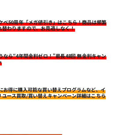
イケベ50周年「メガ値引き」はこちら！商品は頻繁
れ替わりますので、お見逃しなく！
迷うなら“4年間金利ゼロ！”最長48回 無金利キャン
ン
更にお得に購入可能な買い替えプログラムなど、イ
リユース買取/買い替えキャンペーン詳細はこちら