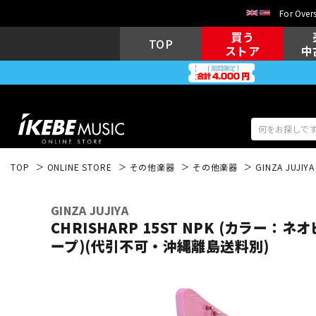
For Overs
買う
TOP
ストア
中
TOP
ONLINE STORE
その他楽器
その他楽器
GINZA JUJIYA
アコギ/エレ
エレキギター
アコ
GINZA JUJIYA
CHRISHARP 15ST NPK (カラー：
ープ)(代引不可・沖縄離島送料別)
キーボード
電子ピアノ