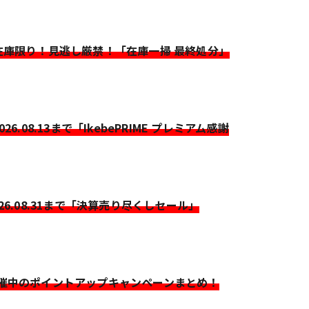
>在庫限り！見逃し厳禁！「在庫一掃 最終処分」
2026.08.13まで「IkebePRIME プレミアム感謝
026.08.31まで「決算売り尽くしセール」
開催中のポイントアップキャンペーンまとめ！