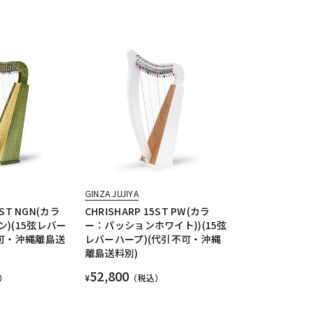
GINZA JUJIYA
5ST NGN(カラ
CHRISHARP 15ST PW(カラ
)(15弦レバー
ー：パッションホワイト))(15弦
不可・沖縄離島送
レバーハープ)(代引不可・沖縄
離島送料別)
52,800
）
¥
（税込）