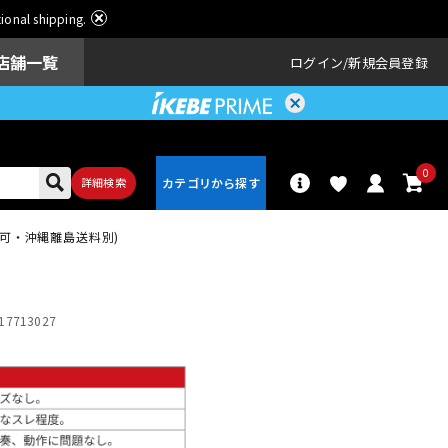
ational shipping.
店舗一覧
ログイン
新規会員登録
0
詳細検索
代引不可・沖縄離島送料別)
パーカッショ
ドラム
ン
17713027
アンプ
エフェクター