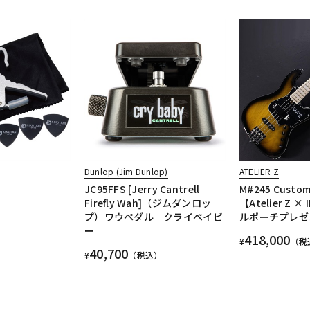
Dunlop (Jim Dunlop)
ATELIER Z
JC95FFS [Jerry Cantrell
M#245 Custom
Firefly Wah]（ジムダンロッ
【Atelier Z 
プ）ワウペダル クライベイビ
ルポーチプレゼ
ー
418,000
¥
（税
40,700
¥
（税込）