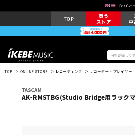
For Overs
買う
TOP
ストア
中
TOP
ONLINE STORE
レコーディング
レコーダー・プレイヤー
アコギ/エレ
エレキギター
アコ
TASCAM
AK-RMSTBG(Studio Bridge用ラ
キーボード
電子ピアノ