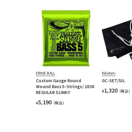
ERNIE BALL
Kikutani
Custom Gauge Round
GC-SET/SIL
Wound Bass 5-Strings/ 2836
1,320
¥
（税込）
REGULAR SLiNKY
5,190
¥
（税込）