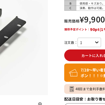
DTM オンラ
レコーディン
イン納品
グ機器
¥
9,900
販売価格
ジ
90pt(1
獲得予定ポイント：
注文数：
カートに入れ
7/28～早い
ポン！！！※
48回まで金利手数
配送日目安：お取り寄せ