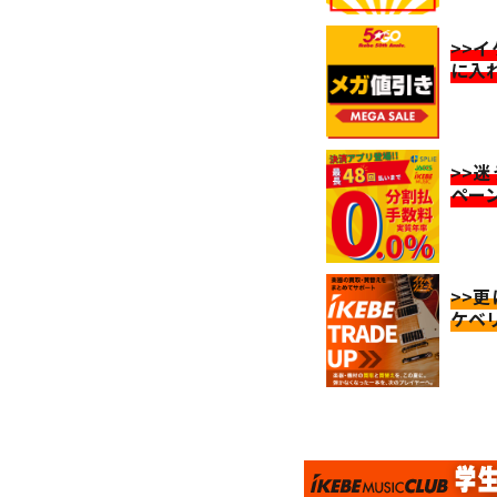
>>
に入
>>
ペー
>>
ケベ