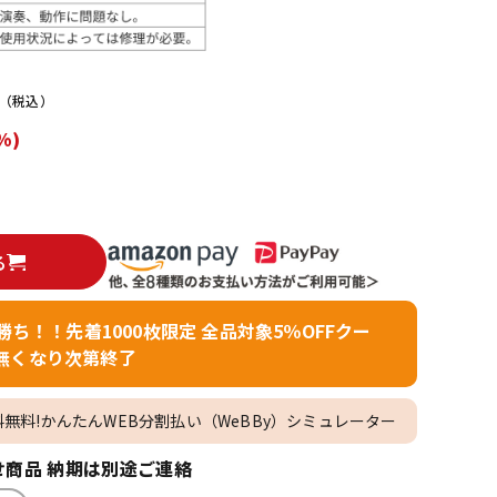
配信/ライブ
楽器アクセサ
機器
リ
（税込）
%)
る
者勝ち！！先着1000枚限定 全品対象5％OFFクー
無くなり次第終了
料無料!かんたんWEB分割払い（WeBBy）シミュレーター
商品 納期は別途ご連絡