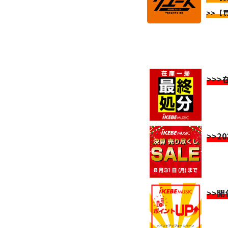
>>【
>>
>>2
>>