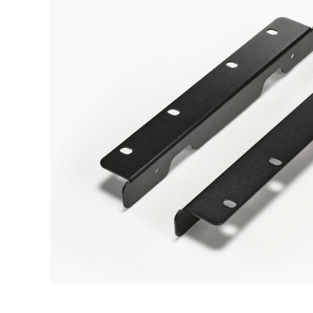
DJ機器
DTM
中古
ヴィンテー