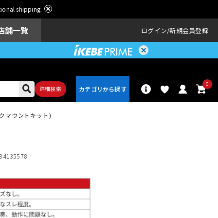
ational shipping.
店舗一覧
ログイン
新規会員登録
0
詳細検索
用ラックマウントキット)
パーカッショ
ドラム
ン
34135578
アンプ
エフェクター