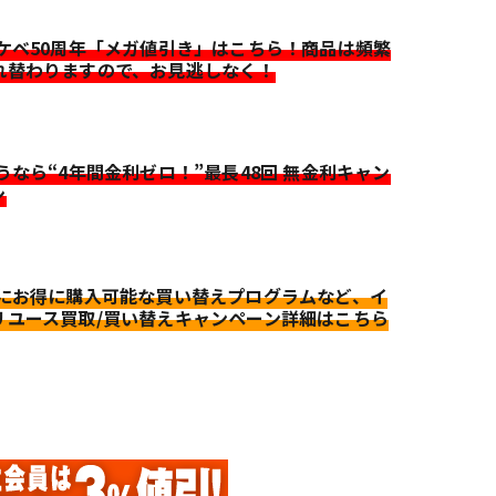
イケベ50周年「メガ値引き」はこちら！商品は頻繁
れ替わりますので、お見逃しなく！
迷うなら“4年間金利ゼロ！”最長48回 無金利キャン
ン
更にお得に購入可能な買い替えプログラムなど、イ
リユース買取/買い替えキャンペーン詳細はこちら