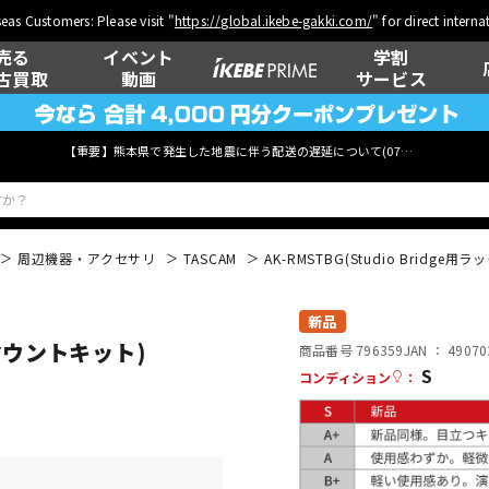
eas Customers: Please visit "
https://global.ikebe-gakki.com/
" for direct intern
売る
イベント
学割
古買取
動画
サービス
【重要】熊本県で発生した地震に伴う配送の遅延について(
07月29日
更新)
周辺機器・アクセサリ
TASCAM
AK-RMSTBG(Studio Bridge
ベース
ウクレレ
新品
ックマウントキット)
商品番号 796359
JAN ：
49070
S
コンディション
：
管楽器
その他楽器