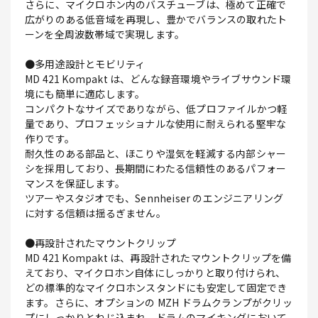
さらに、マイクロホン内のバスチューブは、極めて正確で
広がりのある低音域を再現し、豊かでバランスの取れたト
ーンを全周波数帯域で実現します。
●多用途設計とモビリティ
MD 421 Kompakt は、どんな録音環境やライブサウンド環
境にも簡単に適応します。
コンパクトなサイズでありながら、低プロファイルかつ軽
量であり、プロフェッショナルな使用に耐えられる堅牢な
作りです。
耐久性のある部品と、ほこりや湿気を軽減する内部シャー
シを採用しており、長期間にわたる信頼性のあるパフォー
マンスを保証します。
ツアーやスタジオでも、Sennheiser のエンジニアリング
に対する信頼は揺るぎません。
●再設計されたマウントクリップ
MD 421 Kompakt は、再設計されたマウントクリップを備
えており、マイクロホン自体にしっかりと取り付けられ、
どの標準的なマイクロホンスタンドにも安定して固定でき
ます。さらに、オプションの MZH ドラムクランプがクリッ
プにしっかりとねじ込まれ、ドラムのマイキングにおいて