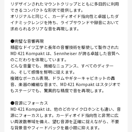
リデザインされたマウントクリップとともに多目的に利用
できるコンパクトな形状で提供します。
オリジナルと同じく、カーディオイド指向性と卓越したダ
イナミックレンジを持ち、ライブサウンドや録音において
求められるクリアな音を再現します。
●完璧な音響再現
精密なドイツ工学と長年の音響技術を駆使して製作された
MD 421 Kompakt は、Sennheiser が誇る卓越した音質へ
のこだわりを体現しています。
どんな音量でも、微細なニュアンス、すべてのディテー
ル、そして感情を鮮明に捉えます。
複雑なボーカル表現、ドラムやギターキャビネットの轟
音、楽器の繊細な音まで、MD 421 Kompakt はスタジオで
もステージでも、驚異的な精度で音を再現します。
●音源にフォーカス
MD 421 Kompakt は、他のどのマイクロホンとも違い、音
源にフォーカスします。カーディオイド指向性と非常に広
い周波数帯域を備え、望む音源を正確に捉えながら、不要
な背景音やフィードバックを最小限に抑えます。