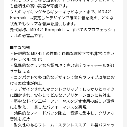
も信頼性の高い設置が可能です。
タムのマイキングからギターキャビネットまで、MD 421
Kompakt は安定したデザインで確実に音を捉え、どんな
状況でもクリアな音声を提供します。
先代同様、MD 421 Kompakt は、すべてのプロフェッショ
ナルの必需品です。
■主な特徴
・伝説的な MD 421 の性能：過酷な環境下でも非常に高い
音圧レベルに対応
・驚異的なクリアな音質再現：高忠実度でディテールを逃
さず捉える
・コンパクトで多目的なデザイン：録音やライブ環境にお
ける柔軟性が向上
・リデザインされたマウントクリップ：しっかりとマイク
に固定され、安心してどんなアプリケーションにも対応
・堅牢なドイツ工学：ツアーやスタジオ使用の厳しい環境
にも耐え、一貫したパフォーマンスを実現
・効果的なフィードバック除去：音源に集中し、クリアな
音質を維持
・耐久性のあるフレーム：ステンレススチール製バスケッ