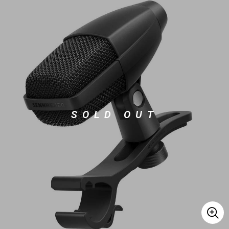
ベース
ウクレレ
ドラム
パーカッション
キーボード
電子ピアノ
SOLD OUT
管楽器
その他楽器
アンプ
エフェクター
DJ機器
DTM