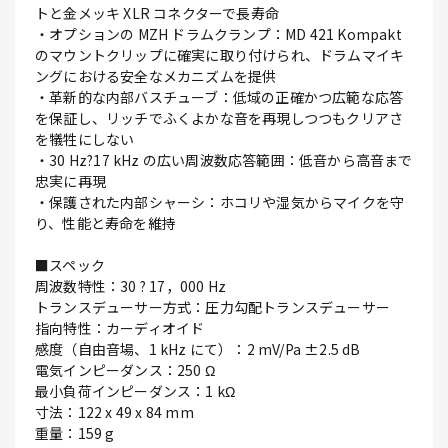
トと金メッキ XLR コネクターで長寿命
・オプションの MZH ドラムクランプ：MD 421 Kompakt
のマウントクリップに確実に取り付けられ、ドラムマイキ
ングにおける安全なメカニズムを提供
・革新的な内部バスチューブ：低域の正確かつ広範な応答
を保証し、リッチでふくよかな音を再現しつつもクリアさ
を犠牲にしない
・30 Hz?17 kHz の広い周波数応答範囲：低音から高音まで
忠実に再現
・保護された内部シャーシ：ホコリや湿気からマイクを守
り、性能と寿命を維持
■スペック
周波数特性：30 ? 17，000 Hz
トランスデューサー方式：圧力勾配トランスデューサー
指向特性：カーディオイド
感度（自由音場、1 kHz にて）：2 mV/Pa ±2.5 dB
電気インピーダンス：250 Ω
最小負荷インピーダンス：1 kΩ
寸法：122 x 49 x 84 mm
重量：159 g