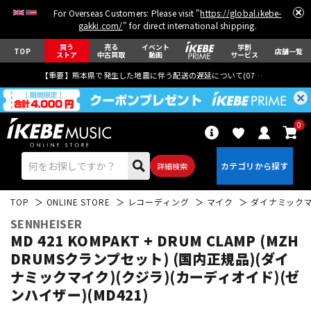
For Overseas Customers: Please visit "
https://global.ikebe-
gakki.com/
" for direct international shipping.
買う
売る
イベント
学割
TOP
店舗一覧
ストア
中古買取
動画
サービス
【重要】熊本県で発生した地震に伴う配送の遅延について(
07月29日
更新)
0
詳細検索
TOP
ONLINE STORE
レコーディング
マイク
ダイナミック
SENNHEISER
MD 421 KOMPAKT + DRUM CLAMP (MZH
DRUMSクランプセット) (国内正規品)(ダイ
ナミックマイク)(クジラ)(カーディオイド)(ゼ
エレキギター
アコギ/エレアコ
ンハイザー)(MD421)