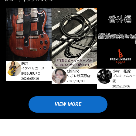
向井
イケベリユース
Chihirö
小村 拓摩
IKEBUKURO
リボレ秋葉原店
プレミアムベー
2026/05/19
2026/01/09
阪
2025/12/06
VIEW MORE