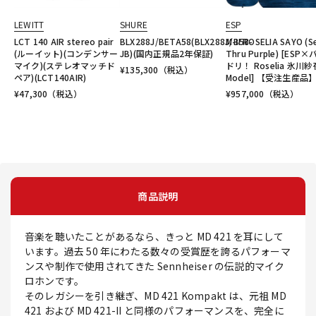
LEWITT
SHURE
ESP
LCT 140 AIR stereo pair
BLX288J/BETA58(BLX288J/B58-
M-II ROSELIA SAYO (S
(ルーイット)(コンデンサー
JB)(国内正規品2年保証)
Thru Purple) [ESP
マイク)(ステレオマッチド
ドリ！ Roselia 氷川紗
¥
135,300
（税込）
ペア)(LCT140AIR)
Model] 【受注生産品
¥
47,300
（税込）
¥
957,000
（税込）
商品説明
音楽を聴いたことがあるなら、きっと MD 421 を耳にして
います。過去 50 年にわたる数々の受賞歴を誇るパフォーマ
ンスや制作で使用されてきた Sennheiser の伝説的マイク
ロホンです。
そのレガシーを引き継ぎ、MD 421 Kompakt は、元祖 MD
421 および MD 421-II と同様のパフォーマンスを、完全に