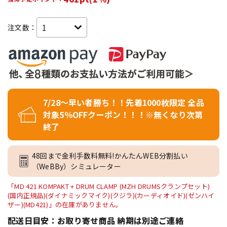
注文数：
7/28～早い者勝ち！！先着1000枚限定 全品
対象5％OFFクーポン！！！※無くなり次第
終了
48回まで金利手数料無料!かんたんWEB分割払い
（WeBBy）シミュレーター
「MD 421 KOMPAKT + DRUM CLAMP (MZH DRUMSクランプセット)
(国内正規品)(ダイナミックマイク)(クジラ)(カーディオイド)(ゼンハイ
ザー)(MD421)」の在庫がありません。
配送日目安：お取り寄せ商品 納期は別途ご連絡