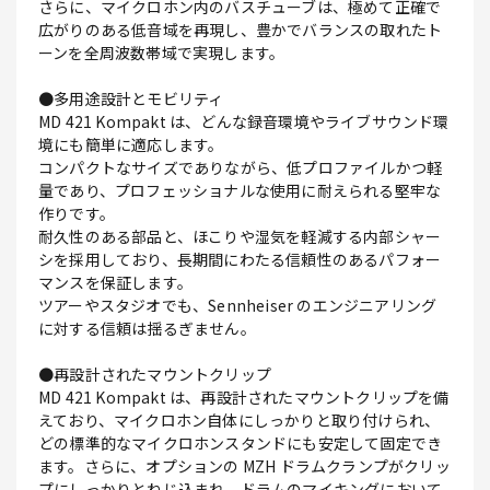
さらに、マイクロホン内のバスチューブは、極めて正確で
広がりのある低音域を再現し、豊かでバランスの取れたト
ーンを全周波数帯域で実現します。
●多用途設計とモビリティ
MD 421 Kompakt は、どんな録音環境やライブサウンド環
境にも簡単に適応します。
コンパクトなサイズでありながら、低プロファイルかつ軽
量であり、プロフェッショナルな使用に耐えられる堅牢な
作りです。
耐久性のある部品と、ほこりや湿気を軽減する内部シャー
シを採用しており、長期間にわたる信頼性のあるパフォー
マンスを保証します。
ツアーやスタジオでも、Sennheiser のエンジニアリング
に対する信頼は揺るぎません。
●再設計されたマウントクリップ
MD 421 Kompakt は、再設計されたマウントクリップを備
えており、マイクロホン自体にしっかりと取り付けられ、
どの標準的なマイクロホンスタンドにも安定して固定でき
ます。さらに、オプションの MZH ドラムクランプがクリッ
プにしっかりとねじ込まれ、ドラムのマイキングにおいて