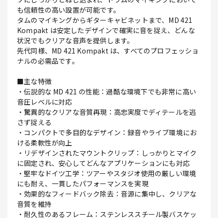
も信頼性の高い設置が可能です。
タムのマイキングからギターキャビネットまで、MD 421
Kompakt は安定したデザインで確実に音を捉え、どんな
状況でもクリアな音声を提供します。
先代同様、MD 421 Kompakt は、すべてのプロフェッショ
ナルの必需品です。
■主な特徴
・伝説的な MD 421 の性能：過酷な環境下でも非常に高い
音圧レベルに対応
・驚異的なクリアな音質再現：高忠実度でディテールを逃
さず捉える
・コンパクトで多目的なデザイン：録音やライブ環境にお
ける柔軟性が向上
・リデザインされたマウントクリップ：しっかりとマイク
に固定され、安心してどんなアプリケーションにも対応
・堅牢なドイツ工学：ツアーやスタジオ使用の厳しい環境
にも耐え、一貫したパフォーマンスを実現
・効果的なフィードバック除去：音源に集中し、クリアな
音質を維持
・耐久性のあるフレーム：ステンレススチール製バスケッ