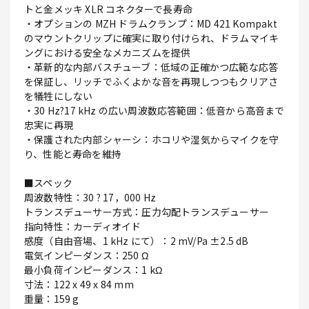
トと金メッキ XLR コネクターで長寿命
・オプションの MZH ドラムクランプ：MD 421 Kompakt
のマウントクリップに確実に取り付けられ、ドラムマイキ
ングにおける安全なメカニズムを提供
・革新的な内部バスチューブ：低域の正確かつ広範な応答
を保証し、リッチでふくよかな音を再現しつつもクリアさ
を犠牲にしない
・30 Hz?17 kHz の広い周波数応答範囲：低音から高音まで
忠実に再現
・保護された内部シャーシ：ホコリや湿気からマイクを守
り、性能と寿命を維持
■スペック
周波数特性：30 ? 17，000 Hz
トランスデューサー方式：圧力勾配トランスデューサー
指向特性：カーディオイド
感度（自由音場、1 kHz にて）：2 mV/Pa ±2.5 dB
電気インピーダンス：250 Ω
最小負荷インピーダンス：1 kΩ
寸法：122 x 49 x 84 mm
重量：159 g