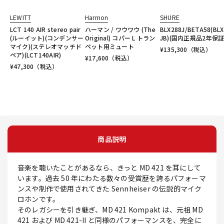
LEWITT
Harmon
SHURE
LCT 140 AIR stereo pair
ハーマン / ワウワウ (The
BLX288J/BETA58(BLX
(ルーイット)(コンデンサー
Original) コパー L トラン
JB)(国内正規品2年保証
マイク)(ステレオマッチド
ペット用ミュート
¥
135,300
（税込）
ペア)(LCT140AIR)
¥
17,600
（税込）
¥
47,300
（税込）
商品説明
音楽を聴いたことがあるなら、きっと MD 421 を耳にして
います。過去 50 年にわたる数々の受賞歴を誇るパフォーマ
ンスや制作で使用されてきた Sennheiser の伝説的マイク
ロホンです。
そのレガシーを引き継ぎ、MD 421 Kompakt は、元祖 MD
421 および MD 421-II と同様のパフォーマンスを、完全に