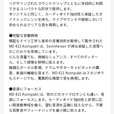
リデザインされたマウントクリップとともに多目的に利用
できるコンパクトな形状で提供します。
オリジナルと同じく、カーディオイド指向性と卓越したダ
イナミックレンジを持ち、ライブサウンドや録音において
求められるクリアな音を再現します。
●完璧な音響再現
精密なドイツ工学と長年の音響技術を駆使して製作された
MD 421 Kompakt は、Sennheiser が誇る卓越した音質へ
のこだわりを体現しています。
どんな音量でも、微細なニュアンス、すべてのディテー
ル、そして感情を鮮明に捉えます。
複雑なボーカル表現、ドラムやギターキャビネットの轟
音、楽器の繊細な音まで、MD 421 Kompakt はスタジオで
もステージでも、驚異的な精度で音を再現します。
●音源にフォーカス
MD 421 Kompakt は、他のどのマイクロホンとも違い、音
源にフォーカスします。カーディオイド指向性と非常に広
い周波数帯域を備え、望む音源を正確に捉えながら、不要
な背景音やフィードバックを最小限に抑えます。