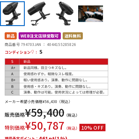
DTM オンライン納品
レコーディング機器
配信/ライブ機器
楽器アクセサリ
新品
WEB注文店頭受取可
送料無料
商品番号 794703
JAN ：
4044155285826
中古
ヴィンテージ
S
コンディション
：
メーカー希望小売価格
¥
56,430
（税込）
¥
59,400
販売価格
（税込）
¥
50,787
特別価格
10% OFF
（税込）
461pt(1%)
獲得予定ポイント：