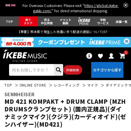
For Overseas Customers: Please visit "
https://global.ikebe-
gakki.com/
" for direct international shipping.
買う
売る
イベント
学割
TOP
店舗一覧
ストア
中古買取
動画
サービス
【重要】熊本県で発生した地震に伴う配送の遅延について(
07月29日
更新)
0
詳細検索
TOP
ONLINE STORE
レコーディング
マイク
ダイナミック
SENNHEISER
MD 421 KOMPAKT + DRUM CLAMP (MZH
DRUMSクランプセット) (国内正規品)(ダイ
ナミックマイク)(クジラ)(カーディオイド)(ゼ
エレキギター
アコギ/エレアコ
ンハイザー)(MD421)