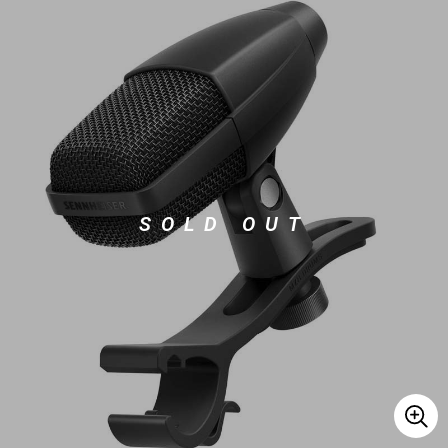
ベース
ウクレレ
ドラム
パーカッション
キーボード
電子ピアノ
SOLD OUT
管楽器
その他楽器
アンプ
エフェクター
DJ機器
DTM