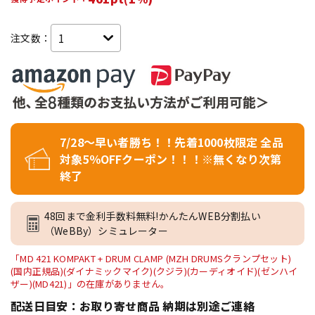
注文数：
7/28～早い者勝ち！！先着1000枚限定 全品
対象5％OFFクーポン！！！※無くなり次第
終了
48回まで金利手数料無料!かんたんWEB分割払い
（WeBBy）シミュレーター
「MD 421 KOMPAKT + DRUM CLAMP (MZH DRUMSクランプセット)
(国内正規品)(ダイナミックマイク)(クジラ)(カーディオイド)(ゼンハイ
ザー)(MD421)」の在庫がありません。
配送日目安：お取り寄せ商品 納期は別途ご連絡