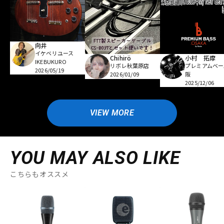
向井
イケベリユース
Chihirö
小村 拓摩
IKEBUKURO
リボレ秋葉原店
プレミアムベー
2026/05/19
2026/01/09
阪
2025/12/06
VIEW MORE
YOU MAY ALSO LIKE
こちらもオススメ