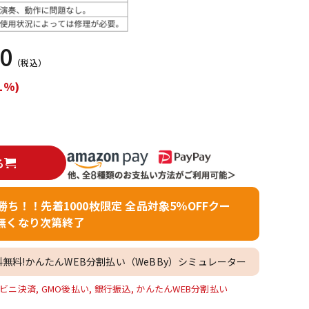
配信/ライブ
楽器アクセサ
機器
リ
00
（税込）
1%)
る
者勝ち！！先着1000枚限定 全品対象5％OFFクー
無くなり次第終了
料無料!かんたんWEB分割払い（WeBBy）シミュレーター
ビニ決済, GMO後払い, 銀行振込, かんたんWEB分割払い