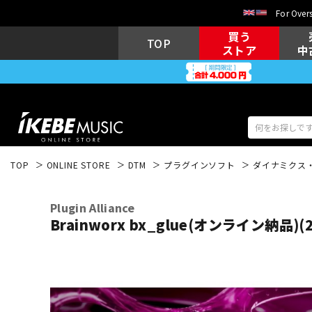
For Overs
買う
TOP
ストア
中
TOP
ONLINE STORE
DTM
プラグインソフト
ダイナミクス・
アコギ/エレ
エレキギター
アコ
Plugin Alliance
Brainworx bx_glue(オンライン納品
キーボード
電子ピアノ