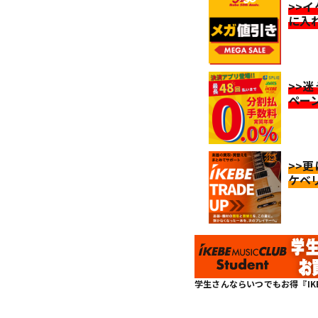
>>
に入
>>
ペー
>>
ケベ
学生さんならいつでもお得『IKEBE 