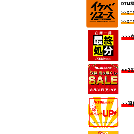
DTM機
>>DTM
>>DTM
>>
>>2
>>