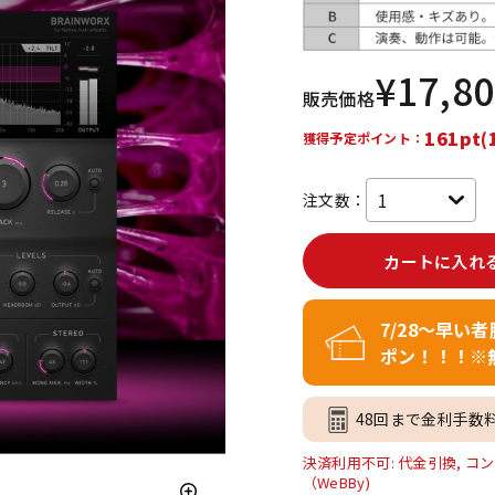
DTM オンラ
レコーディン
イン納品
グ機器
¥
17,8
販売価格
ジ
161pt(
獲得予定ポイント：
注文数：
カートに入れ
7/28～早い
ポン！！！※
48回まで金利手数
決済利用不可: 代金引換, コン
（WeBBy)