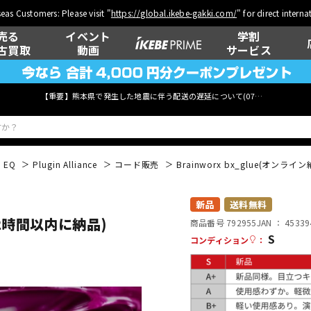
eas Customers: Please visit "
https://global.ikebe-gakki.com/
" for direct intern
売る
イベント
学割
古買取
動画
サービス
【重要】熊本県で発生した地震に伴う配送の遅延について(
07月29日
更新)
EQ
Plugin Alliance
コード販売
Brainworx bx_glue(オンラ
ベース
ウクレレ
新品
送料無料
)(2時間以内に納品)
商品番号 792955
JAN ：
45339
S
コンディション
：
管楽器
その他楽器