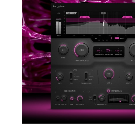
DJ機器
DTM
中古
ヴィンテー