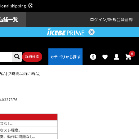
ational shipping.
店舗一覧
ログイン
新規会員登録
0
詳細検索
イン納品)(2時間以内に納品)
パーカッショ
ドラム
ン
40337876
アンプ
エフェクター