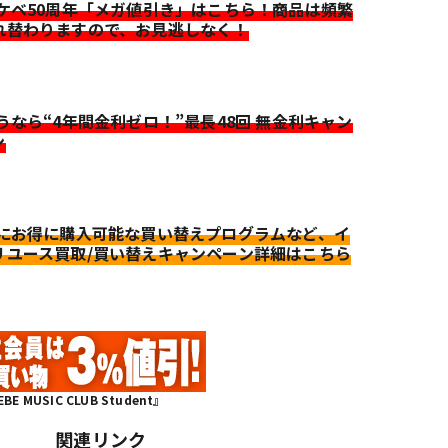
イケベ50周年「メガ値引き」はこちら！商品は頻繁
れ替わりますので、お見逃しなく！
迷うなら“4年間金利ゼロ！”最長48回 無金利キャン
ン
更にお得に購入可能な買い替えプログラムなど、イ
リユース買取/買い替えキャンペーン詳細はこちら
MUSIC CLUB Student』
関連リンク