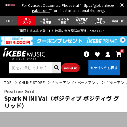
For Overseas Customers: Please visit "
https://global.ikebe-
gakki.com/
" for direct international shipping.
買う
売る
イベント
学割
TOP
店舗一覧
ストア
中古買取
動画
サービス
【重要】熊本県で発生した地震に伴う配送の遅延について(
07月29日
更新)
0
詳細検索
TOP
ONLINE STORE
ギターアンプ・ベースアンプ
ギターアン
Positive Grid
Spark MINI Vai（ポジティブ ポジティヴ グ
リッド）
エレキギター
アコギ/エレアコ