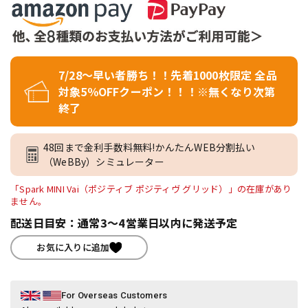
7/28～早い者勝ち！！先着1000枚限定 全品
対象5％OFFクーポン！！！※無くなり次第
終了
48回まで金利手数料無料!かんたんWEB分割払い
（WeBBy）シミュレーター
「Spark MINI Vai（ポジティブ ポジティヴ グリッド）」の在庫があり
ません。
配送日目安：通常3～4営業日以内に発送予定
お気に入りに追加
For Overseas Customers