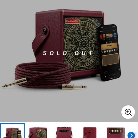
ベース
ウクレレ
ドラム
パーカッション
SOLD OUT
キーボード
電子ピアノ
管楽器
その他楽器
アンプ
エフェクター
DJ機器
DTM