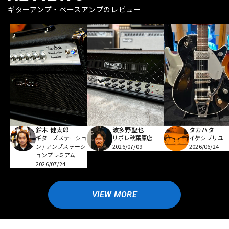
ギターアンプ・ベースアンプのレビュー
鈴木 健太郎
波多野聖也
タカハタ
ギターズステーショ
リボレ秋葉原店
イケシブリユー
ン / アンプステーシ
2026/07/09
2026/06/24
ョンプレミアム
2026/07/24
VIEW MORE