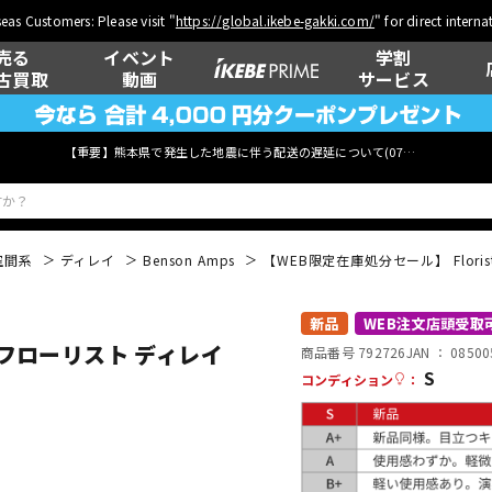
eas Customers: Please visit "
https://global.ikebe-gakki.com/
" for direct intern
売る
イベント
学割
古買取
動画
サービス
【重要】熊本県で発生した地震に伴う配送の遅延について(
07月29日
更新)
空間系
ディレイ
Benson Amps
【WEB限定在庫処分セール】 Flor
ベース
ウクレレ
新品
WEB注文店頭受取
 （フローリスト ディレイ
商品番号 792726
JAN ：
08500
S
コンディション
：
管楽器
その他楽器