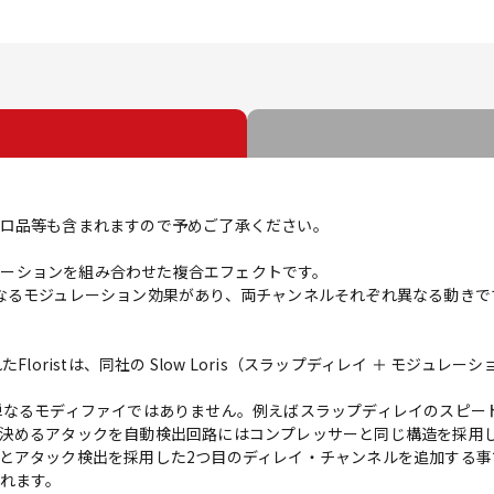
ロ品等も含まれますので予めご了承ください。
ジュレーションを組み合わせた複合エフェクトです。
なるモジュレーション効果があり、両チャンネルそれぞれ異なる動きで
生まれたFloristは、同社の Slow Loris（スラップディレイ ＋ モ
え、単なるモディファイではありません。例えばスラップディレイのスピードは 
決めるアタックを自動検出回路にはコンプレッサーと同じ構造を採用
アタック検出を採用した2つ目のディレイ・チャンネルを追加する事で、フラ
れます。