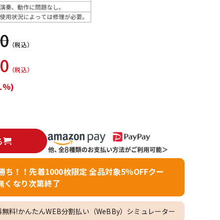
配信/ライブ
楽器アクセサ
機器
リ
00
（税込）
00
（税込）
1%)
る
者勝ち！！先着1000枚限定 全品対象5％OFFクー
無くなり次第終了
料無料!かんたんWEB分割払い（WeBBy）シミュレーター