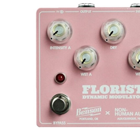
DJ機器
DTM
中古
ヴィンテー