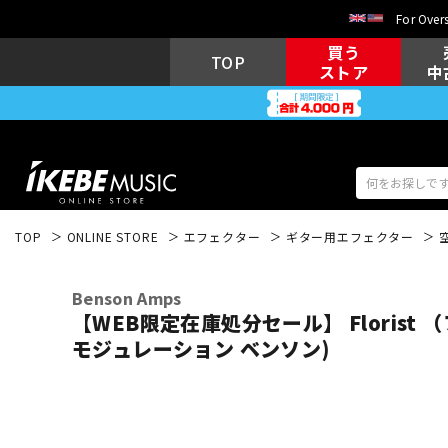
For Overs
買う
TOP
ストア
中
TOP
ONLINE STORE
エフェクター
ギター用エフェクター
アコギ/エレ
エレキギター
アコ
Benson Amps
【WEB限定在庫処分セール】 Florist
モジュレーション ベンソン)
キーボード
電子ピアノ