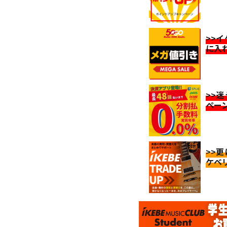
>>
に入
>>
ペー
>>
ケベ