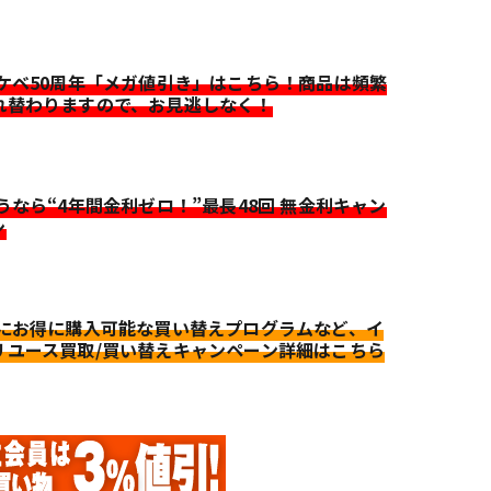
イケベ50周年「メガ値引き」はこちら！商品は頻繁
れ替わりますので、お見逃しなく！
迷うなら“4年間金利ゼロ！”最長48回 無金利キャン
ン
更にお得に購入可能な買い替えプログラムなど、イ
リユース買取/買い替えキャンペーン詳細はこちら