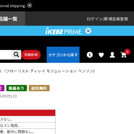
ational shipping.
店舗一覧
ログイン
新規会員登録
0
詳細検索
ist （フローリスト ディレイ モジュレーション ベンソン)
パーカッショ
ドラム
ン
可
動画あり
送料無料
50929123
アンプ
エフェクター