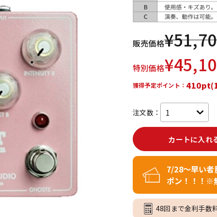
DTM オンラ
レコーディン
イン納品
グ機器
¥
51,7
販売価格
ジ
¥
45,1
特別価格
410pt(
獲得予定ポイント：
注文数：
カートに入れ
7/28～早い
ポン！！！※
48回まで金利手数