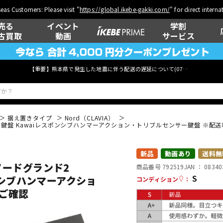
eas Customers: Please visit "
https://global.ikebe-gakki.com/
" for direct intern
売る
イベント
学割
古買取
動画
サービス
【重要】熊本県で発生した地震に伴う配送の遅延について(
07月29日
更新)
据え置きタイプ
Nord（CLAVIA）
nd2) 88鍵盤 Kawaiレスポンシブハンマーアクション・トリブルセンサー鍵盤 ※
ベース
ウクレレ
新品
動画あり
送料無
 ノードグランド2
商品番号 792519
JAN ：
08340
S
スポンシブハンマーアクショ
コンディション
：
管楽器
その他楽器
ご確認