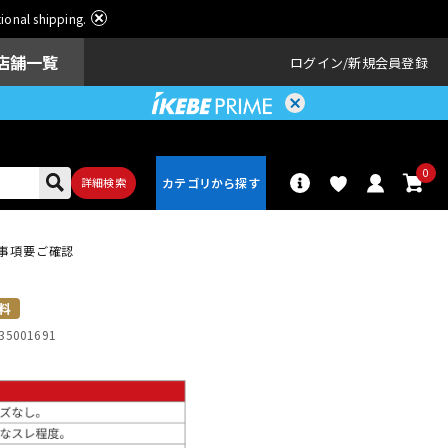
ational shipping.
店舗一覧
ログイン
新規会員登録
0
詳細検索
配送事項要ご確認
パーカッショ
ドラム
ン
料
35001691
アンプ
エフェクター