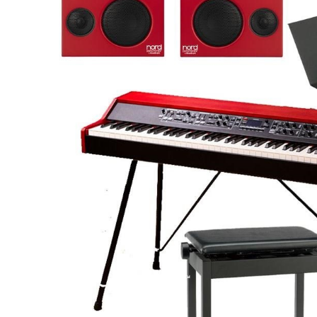
DJ機器
DTM
中古
ヴィンテー