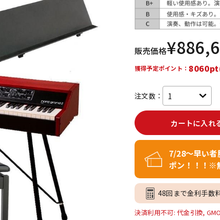
DTM オンラ
レコーディン
イン納品
グ機器
¥
886,
販売価格
ジ
8060pt
獲得予定ポイント：
注文数：
カートに入れ
7/28～早い
ポン！！！※
48回まで金利手数
決済利用不可: 代金引換, GM