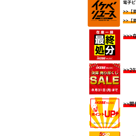
電子ピ
>>【
>>【
>>
>>2
>>