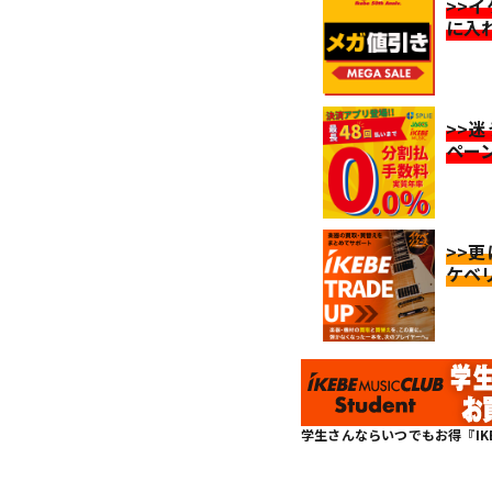
>>
に入
>>
ペー
>>
ケベ
学生さんならいつでもお得『IKEBE 