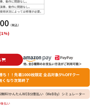
配信/ライブ
楽器アクセサ
機器
リ
600
（税込）
(1%)
る
者勝ち！！先着1000枚限定 全品対象5％OFFクー
無くなり次第終了
料無料!かんたんWEB分割払い（WeBBy）シミュレーター
O後払い