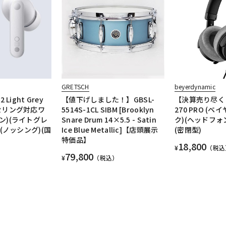
GRETSCH
beyerdynamic
2 Light Grey
【値下げしました！】GBSL-
【決算売り尽く
セリング対応ワ
5514S-1CL SIBM [Brooklyn
270 PRO (
ン)(ライトグレ
Snare Drum 14×5.5 - Satin
ク)(ヘッドフォン)
2)(ノッシング)(国
Ice Blue Metallic]【店頭展示
(密閉型)
特価品】
18,800
¥
（税込
79,800
¥
（税込）