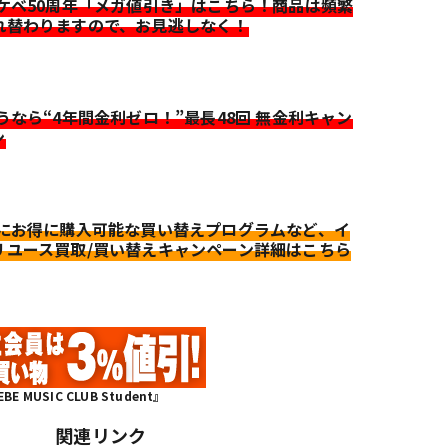
イケベ50周年「メガ値引き」はこちら！商品は頻繁
れ替わりますので、お見逃しなく！
迷うなら“4年間金利ゼロ！”最長48回 無金利キャン
ン
更にお得に購入可能な買い替えプログラムなど、イ
リユース買取/買い替えキャンペーン詳細はこちら
MUSIC CLUB Student』
関連リンク