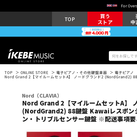
For Overs
買う
TOP
ストア
中
TOP
ONLINE STORE
電子ピアノ・その他鍵盤楽器
電子ピアノ
Nord Grand 2【マイルームセットA】 ノードグランド2 (NordGra
アコギ/エレ
エレキギター
アコ
Nord（CLAVIA）
Nord Grand 2【マイルームセットA】
(NordGrand2) 88鍵盤 Kawaiレ
キーボード
電子ピアノ
ン・トリブルセンサー鍵盤 ※配送事項要