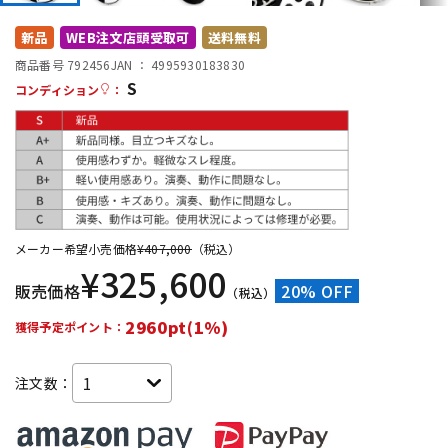
DTM オンライン納品
レコーディング機器
新品
WEB注文店頭受取可
送料無料
商品番号 792456
JAN ：
4995930183830
S
配信/ライブ機器
楽器アクセサリ
コンディション
：
中古
ヴィンテージ
メーカー希望小売価格
¥
407,000
（税込）
¥
325,600
販売価格
20% OFF
（税込）
2960pt(1%)
獲得予定ポイント：
注文数：