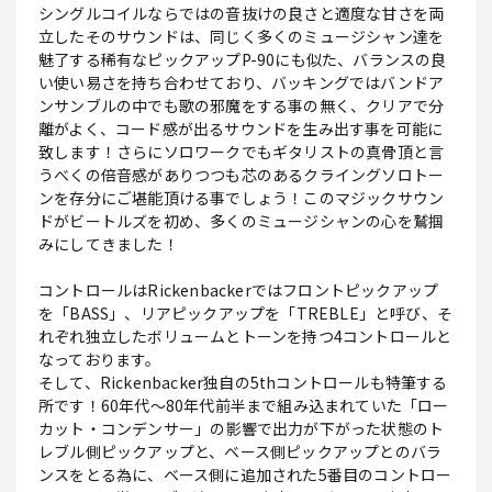
シングルコイルならではの音抜けの良さと適度な甘さを両
立したそのサウンドは、同じく多くのミュージシャン達を
魅了する稀有なピックアップP-90にも似た、バランスの良
い使い易さを持ち合わせており、バッキングではバンドア
ンサンブルの中でも歌の邪魔をする事の無く、クリアで分
離がよく、コード感が出るサウンドを生み出す事を可能に
致します！さらにソロワークでもギタリストの真骨頂と言
うべくの倍音感がありつつも芯のあるクライングソロトー
ンを存分にご堪能頂ける事でしょう！このマジックサウン
ドがビートルズを初め、多くのミュージシャンの心を鷲掴
みにしてきました！
コントロールはRickenbackerではフロントピックアップ
を「BASS」、リアピックアップを「TREBLE」と呼び、そ
れぞれ独立したボリュームとトーンを持つ4コントロールと
なっております。
そして、Rickenbacker独自の5thコントロールも特筆する
所です！60年代～80年代前半まで組み込まれていた「ロー
カット・コンデンサー」の影響で出力が下がった状態のト
レブル側ピックアップと、ベース側ピックアップとのバラ
ンスをとる為に、ベース側に追加された5番目のコントロー