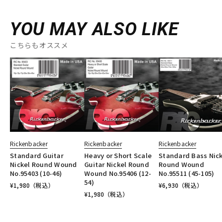
YOU MAY ALSO LIKE
こちらもオススメ
Rickenbacker
Rickenbacker
Rickenbacker
Standard Guitar
Heavy or Short Scale
Standard Bass Nick
Nickel Round Wound
Guitar Nickel Round
Round Wound
No.95403 (10-46)
Wound No.95406 (12-
No.95511 (45-105)
54)
¥
1,980
（税込）
¥
6,930
（税込）
¥
1,980
（税込）