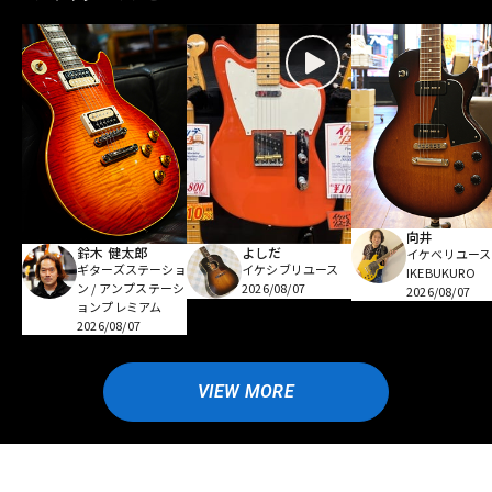
向井
鈴木 健太郎
よしだ
イケベリユース
ギターズステーショ
イケシブリユース
IKEBUKURO
ン / アンプステーシ
2026/08/07
2026/08/07
ョンプレミアム
2026/08/07
VIEW MORE