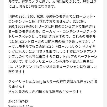
ルです。通常のノブと違い、反時計回りが10で、時計回り
に回し切ると6前後になります。
現在の330、360、620、660等のモデルではローカット・
コンデンサーは採用されておりませんが、325C64、
360/12C63等のCシリーズと同様のコンセプトで生産され
る一部のモデルのみ、ローカット・コンデンサーがファク
トリースペックとして採用されますので、これらのモデル
には5thコントロールの目的本来の働きを致しますが、ノ
ーマルモデルでもこの5thコントロールはサウンドメイキ
ングにも大いに活用できる事でしょう！特にバンドアンサ
ンブルの中でも特に重宝するフロント/リアのハーフトーン
において、更にヴァリエーションを増やす事が出来るに
は、バンドマンにもスタジオ系ミュージシャンにも嬉しい
限りです！
スタイリッシュなJetgloカラーの存在感溢れる佇まいが堪
りません！
きっと貴方のよき相棒となる珠玉のギターです！
SN.24 19742
Weight≒3.42kg