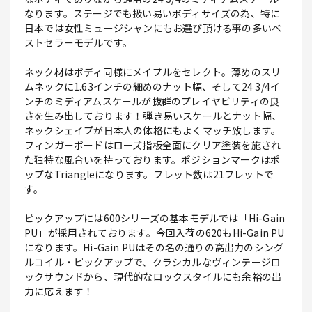
なります。ステージでも扱い易いボディサイズの為、特に
日本では女性ミュージシャンにもお選び頂ける事の多いベ
ストセラーモデルです。
ネック材はボディ同様にメイプルをセレクト。薄めのスリ
ムネックに1.63インチの細めのナット幅、そして24 3/4イ
ンチのミディアムスケールが抜群のプレイヤビリティの良
さを生み出しております！弾き易いスケールとナット幅、
ネックシェイプが日本人の体格にもよくマッチ致します。
フィンガーボードはローズ指板全面にクリア塗装を施され
た独特な風合いを持っております。ポジションマークはポ
ップなTriangleになります。フレット数は21フレットで
す。
ピックアップには600シリーズの基本モデルでは「Hi-Gain
PU」が採用されております。今回入荷の620もHi-Gain PU
になります。Hi-Gain PUはその名の通りの高出力のシング
ルコイル・ピックアップで、クラシカルなヴィンテージロ
ックサウンドから、現代的なロックスタイルにも余裕の出
力に応えます！