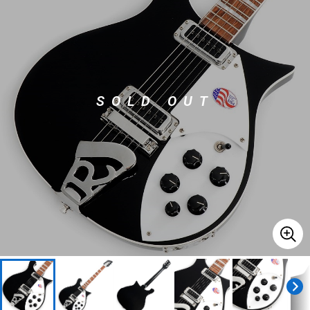
ベース
ウクレレ
ドラム
パーカッション
SOLD OUT
キーボード
電子ピアノ
管楽器
その他楽器
アンプ
エフェクター
DJ機器
DTM