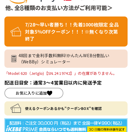
7/28～早い者勝ち！！先着1000枚限定 全品
対象5％OFFクーポン！！！※無くなり次第
終了
48回まで金利手数料無料!かんたんWEB分割払い
（WeBBy）シミュレーター
「Model 620（Jetglo)【SN.24 19742】」の在庫がありません。
配送日目安：通常3～4営業日以内に発送予定
お気に入りに追加
使えるクーポンあるかも"クーポンBOX"を確認