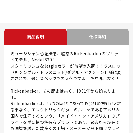
商品説明
仕様詳細
ミュージシャン心を擽る、魅惑のRickenbackerのソリッ
ドモデル、Model 620！
スタイリッシュなJetgloカラーが待望の入荷！トラスロッ
ドもシングル・トラスロッド/ダブル・アクション仕様に変
更された、最新スペックでの入荷ですよ！お見逃しなく！
Rickenbacker、その歴史は古く、1931年から始まりま
す。
Rickenbackerは、いつの時代にあっても会社の方針がぶれ
る事なく、エレクトリックギターのルーツであるアメリカ
国内で生産するという、「メイド・イン・アメリカ」のプ
ライドを常に持つ稀有なブランドであり、過去から現在で
も国境を越えた数多くの工場・メーカーから下請けやライ