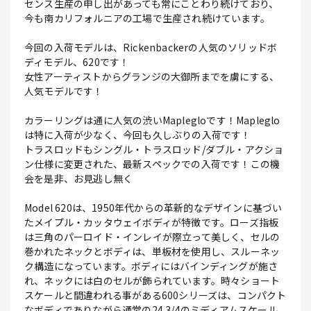
センス生産の申し出があっても常にことわり続けており、
今も南カリフォルニアの工場で生産され続けています。
今回の入荷モデルは、Rickenbackerの人気のソリッドボ
ディモデル、620です！
女性アーティストからグランジの大御所までを虜にする、
人気モデルです！
カラーリングは通に人気の渋いMaplegloです！Mapleglo
は特に入荷が少なく、今回も久しぶりの入荷です！
トラスロッドもシングル・トラスロッド/ダブル・アクショ
ン仕様に変更された、最新スペックでの入荷です！この機
会を是非、お見逃し無く
Model 620は、1950年代からの革新的なデザインに基づい
たメイプル・カッタウェイボディが特徴です。ローズ指板
は三角のパーロイド・インレイが際立って美しく、セルの
巻かれたネックとボディは、単板材を使用し、スルーネッ
ク構造になっています。ボディにはバインディングが施さ
れ、ネックには白のセルが飾られています。時々ショート
スケールと間違われる事がある600シリーズは、コンパクト
なボディでありながら通常の24 3/4のミディアムスケール