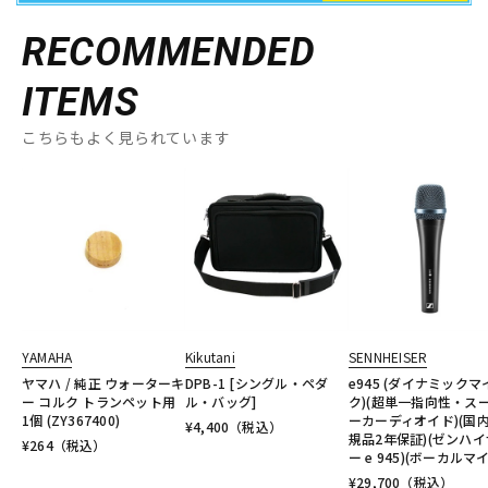
RECOMMENDED
ITEMS
こちらもよく見られています
YAMAHA
Kikutani
SENNHEISER
ヤマハ / 純正 ウォーターキ
DPB-1 [シングル・ペダ
e945 (ダイナミックマ
ー コルク トランペット用
ル・バッグ]
ク)(超単一指向性・ス
1個 (ZY367400)
ーカーディオイド)(国
¥
4,400
（税込）
規品2年保証)(ゼンハイ
¥
264
（税込）
ー e 945)(ボーカルマ
¥
29,700
（税込）