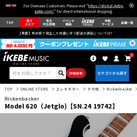
For Overseas Customers: Please visit "
https://global.ikebe-
gakki.com/
" for direct international shipping.
買う
売る
イベント
学割
TOP
店舗一覧
ストア
中古買取
動画
サービス
【重要】熊本県で発生した地震に伴う配送の遅延について(
07月29日
更新)
0
詳細検索
TOP
ONLINE STORE
エレキギター
その他
Rickenbacker
Rickenbacker
Model 620（Jetglo)【SN.24 19742】
エレキギター
アコギ/エレアコ