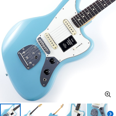
ベース
ウクレレ
ドラム
パーカッション
キーボード
電子ピアノ
管楽器
その他楽器
アンプ
エフェクター
DJ機器
DTM