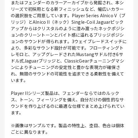
またはフェンダーのカラーアーカイブから発掘され、本シ
リーズで初採用となる新フィニッシュなど、幅広いカラー
の選択肢をご用意しています。Player Series Alnico V（ブ
リッジ）とAlnico II（ネック）Single-Coil Jaguarピック
アップからはクリスタルのように澄み渡ったネックポジシ
ョンのクリーントーンとバイト感に溢れるブリッジポジシ
ョンのサウンドが得られます。3ウェイブレードスイッチに
より、多彩なサウンド設計が可能です。フローティングト
レモロと、アップグレードされたMustangサドル付き6サ
ドル式Jaguarブリッジと、ClassicGearチューニングマシ
ンによりチューニングの安定性と豊かな表現力が確保さ
れ、無限のサウンドの可能性を追求できる柔軟性を備えて
います。
Player IIシリーズ製品は、フェンダーならではのルック
ス、トーン、フィーリングを備え、自分だけの個性的なサ
ウンドを作り上げるのに最適な仕様でまとめ上げられてい
ます。
※画像はサンプルです。製品の特性上、杢目、色合は個体
ごとに異なります。