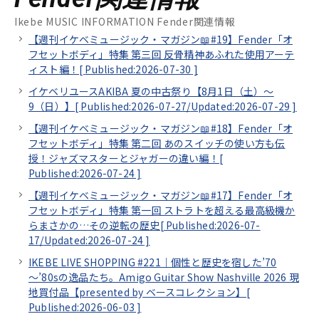
Ikebe MUSIC INFORMATION Fender関連情報
【週刊イケベミュージック・マガジン📖#19】Fender「オ
フセットボディ」特集 第三回 反骨精神あふれた使用アーテ
ィスト編！[
Published:2026-07-30
]
イケベリユースAKIBA 夏の中古祭り【8月1日（土）～
9（日）】[
Published:2026-07-27/
Updated:2026-07-29
]
【週刊イケベミュージック・マガジン📖#18】Fender「オ
フセットボディ」特集 第二回 あのスイッチの使い方も伝
授！ジャズマスターとジャガーの違い編！[
Published:2026-07-24
]
【週刊イケベミュージック・マガジン📖#17】Fender「オ
フセットボディ」特集 第一回 ストラトを超える最高級機か
らまさかの…その逆転の歴史[
Published:2026-07-
17/
Updated:2026-07-24
]
IKEBE LIVE SHOPPING #221｜個性と歴史を宿した’70
～’80sの逸品たち。Amigo Guitar Show Nashville 2026 現
地買付品【presented by ベースコレクション】[
Published:2026-06-03
]