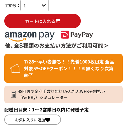
注文数：
カートに入れる
7/28～早い者勝ち！！先着1000枚限定 全品
対象5％OFFクーポン！！！※無くなり次第
終了
48回まで金利手数料無料!かんたんWEB分割払い
（WeBBy）シミュレーター
配送日目安：1～2営業日以内に発送予定
お気に入りに追加