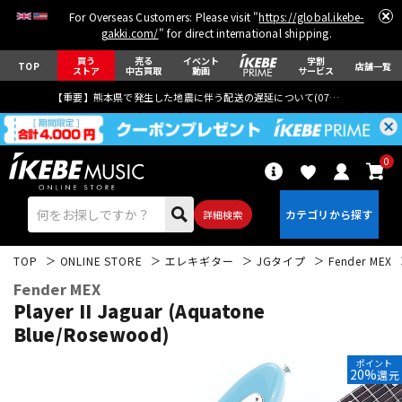
For Overseas Customers: Please visit "
https://global.ikebe-
gakki.com/
" for direct international shipping.
買う
売る
イベント
学割
TOP
店舗一覧
ストア
中古買取
動画
サービス
【重要】熊本県で発生した地震に伴う配送の遅延について(
07月29日
更新)
0
詳細検索
TOP
ONLINE STORE
エレキギター
JGタイプ
Fender MEX
Fender MEX
Player II Jaguar (Aquatone
Blue/Rosewood)
エレキギター
アコギ/エレアコ
ポイント
20%
還元