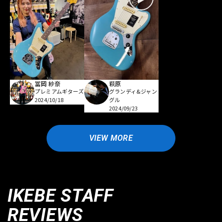
冨岡 紗奈
萩原
プレミアムギターズ
グランディ&ジャン
2024/10/18
グル
2024/09/23
VIEW MORE
IKEBE STAFF
REVIEWS