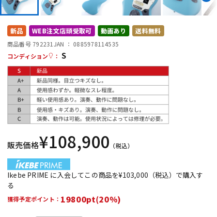
DTM オンライン納品
レコーディング機器
新品
WEB注文店頭受取可
動画あり
送料無料
配信/ライブ機器
楽器アクセサリ
商品番号 792231
JAN ：
0885978114535
S
コンディション
：
中古
ヴィンテージ
¥
108,900
販売価格
（税込）
Ikebe PRIME に入会してこの商品を¥103,000（税込）で購入す
る
19800pt(20%)
獲得予定ポイント：