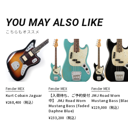
YOU MAY ALSO LIKE
こちらもオススメ
Fender MEX
Fender MEX
Fender MEX
Kurt Cobain Jaguar
【入荷待ち、ご予約受付
JMJ Road Worn
中】 JMJ Road Worn
Mustang Bass (Bla
¥
268,400
（税込）
Mustang Bass (Faded
¥
229,000
（税込）
Daphne Blue)
¥
233,200
（税込）