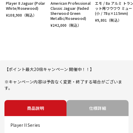
Player II Jaguar (Polar
American Professional
エモ / 8a アルミ トラ
White/Rosewood)
Classic Jaguar (Faded
ット用ワウワウ ミュー
Sherwood Green
(小 / 78φ×115mm)
¥
108,900
（税込）
Metallic/Rosewood)
¥
9,801
（税込）
¥
242,000
（税込）
【ポイント最大20倍キャンペーン 開催中！！】
※キャンペーン内容は予告なく変更・終了する場合がございま
す。
商品説明
仕様詳細
Player II Series