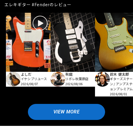
エレキギター #Fenderのレビュー
よしだ
秋庭
鈴木 健太郎
イケシブリユース
リボレ秋葉原店
ギターズステー
2026/08/07
2026/08/06
ン / アンプス
ョンプレミアム
2026/08/01
VIEW MORE