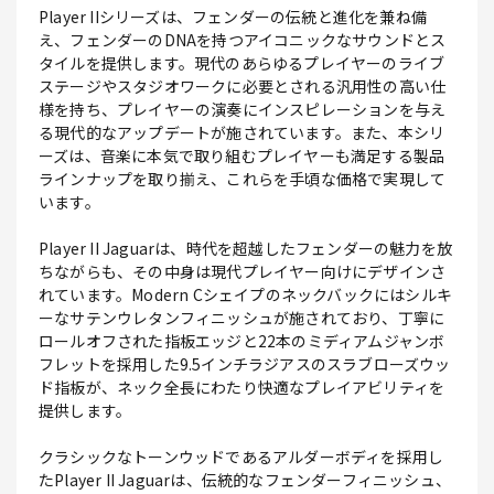
Player IIシリーズは、フェンダーの伝統と進化を兼ね備
え、フェンダーのDNAを持つアイコニックなサウンドとス
タイルを提供します。現代のあらゆるプレイヤーのライブ
ステージやスタジオワークに必要とされる汎用性の高い仕
様を持ち、プレイヤーの演奏にインスピレーションを与え
る現代的なアップデートが施されています。また、本シリ
ーズは、音楽に本気で取り組むプレイヤーも満足する製品
ラインナップを取り揃え、これらを手頃な価格で実現して
います。
Player II Jaguarは、時代を超越したフェンダーの魅力を放
ちながらも、その中身は現代プレイヤー向けにデザインさ
れています。Modern Cシェイプのネックバックにはシルキ
ーなサテンウレタンフィニッシュが施されており、丁寧に
ロールオフされた指板エッジと22本のミディアムジャンボ
フレットを採用した9.5インチラジアスのスラブローズウッ
ド指板が、ネック全長にわたり快適なプレイアビリティを
提供します。
クラシックなトーンウッドであるアルダーボディを採用し
たPlayer II Jaguarは、伝統的なフェンダーフィニッシュ、