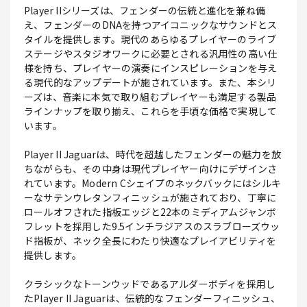
Player IIシリーズは、フェンダーの伝統と進化を兼ね備
え、フェンダーのDNAを持つアイコニックなサウンドとス
タイルを提供します。現代のあらゆるプレイヤーのライブ
ステージやスタジオワークに必要とされる汎用性の高い仕
様を持ち、プレイヤーの演奏にインスピレーションを与え
る現代的なアップデートが施されています。また、本シリ
ーズは、音楽に本気で取り組むプレイヤーも満足する製品
ラインナップを取り揃え、これらを手頃な価格で実現して
います。
Player II Jaguarは、時代を超越したフェンダーの魅力を放
ちながらも、その中身は現代プレイヤー向けにデザインさ
れています。Modern Cシェイプのネックバックにはシルキ
ーなサテンウレタンフィニッシュが施されており、丁寧に
ロールオフされた指板エッジと22本のミディアムジャンボ
フレットを採用した9.5インチラジアスのスラブローズウッ
ド指板が、ネック全長にわたり快適なプレイアビリティを
提供します。
クラシックなトーンウッドであるアルダーボディを採用し
たPlayer II Jaguarは、伝統的なフェンダーフィニッシュ、