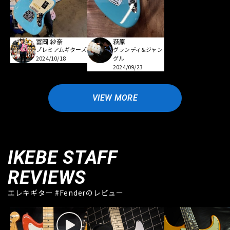
冨岡 紗奈
萩原
プレミアムギターズ
グランディ&ジャン
2024/10/18
グル
2024/09/23
VIEW MORE
IKEBE STAFF
REVIEWS
エレキギター #Fenderのレビュー