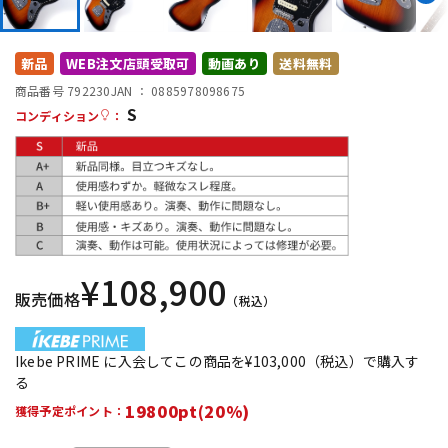
DTM オンライン納品
レコーディング機器
新品
WEB注文店頭受取可
動画あり
送料無料
配信/ライブ機器
楽器アクセサリ
商品番号 792230
JAN ：
0885978098675
S
コンディション
：
中古
ヴィンテージ
¥
108,900
販売価格
（税込）
Ikebe PRIME に入会してこの商品を¥103,000（税込）で購入す
る
19800pt(20%)
獲得予定ポイント：