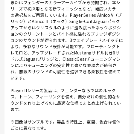
またはフェンダーのカラーアーカイブから発掘され、本シ
リーズで初採用となる新フィニッシュなど、幅広いカラー
の選択肢をご用意しています。Player Series Alnico V（ブ
リッジ）とAlnico II（ネック）Single-Coil Jaguarピック
アップからはクリスタルのように澄み渡ったネックポジシ
ョンのクリーントーンとバイト感に溢れるブリッジポジシ
ョンのサウンドが得られます。3ウェイブレードスイッチに
より、多彩なサウンド設計が可能です。フローティングト
レモロと、アップグレードされたMustangサドル付き6サ
ドル式Jaguarブリッジと、ClassicGearチューニングマシ
ンによりチューニングの安定性と豊かな表現力が確保さ
れ、無限のサウンドの可能性を追求できる柔軟性を備えて
います。
Player IIシリーズ製品は、フェンダーならではのルック
ス、トーン、フィーリングを備え、自分だけの個性的なサ
ウンドを作り上げるのに最適な仕様でまとめ上げられてい
ます。
※画像はサンプルです。製品の特性上、杢目、色合は個体
ごとに異なります。