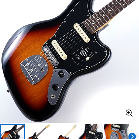
ベース
ウクレレ
ドラム
パーカッション
キーボード
電子ピアノ
管楽器
その他楽器
アンプ
エフェクター
DJ機器
DTM