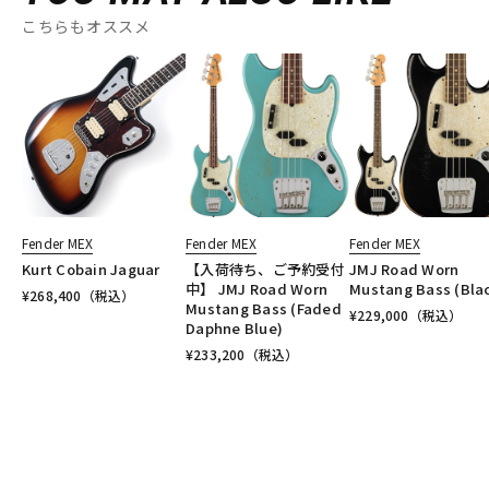
こちらもオススメ
Fender MEX
Fender MEX
Fender MEX
Kurt Cobain Jaguar
【入荷待ち、ご予約受付
JMJ Road Worn
中】 JMJ Road Worn
Mustang Bass (Bla
¥
268,400
（税込）
Mustang Bass (Faded
¥
229,000
（税込）
Daphne Blue)
¥
233,200
（税込）