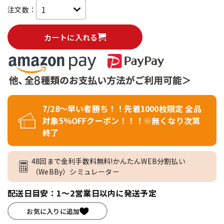
注文数：
カートに入れる
7/28～早い者勝ち！！先着1000枚限定 全品
対象5％OFFクーポン！！！※無くなり次第
終了
48回まで金利手数料無料!かんたんWEB分割払い
（WeBBy）シミュレーター
配送日目安：1～2営業日以内に発送予定
お気に入りに追加