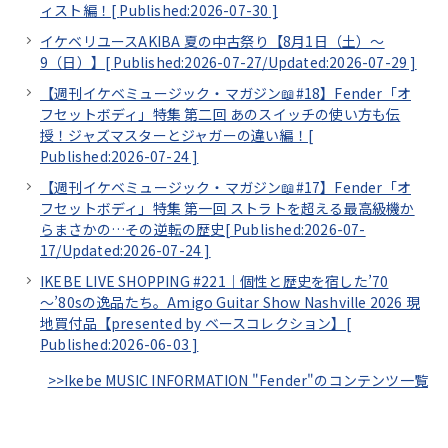
ィスト編！[
Published:2026-07-30
]
イケベリユースAKIBA 夏の中古祭り【8月1日（土）～
9（日）】[
Published:2026-07-27/
Updated:2026-07-29
]
【週刊イケベミュージック・マガジン📖#18】Fender「オ
フセットボディ」特集 第二回 あのスイッチの使い方も伝
授！ジャズマスターとジャガーの違い編！[
Published:2026-07-24
]
【週刊イケベミュージック・マガジン📖#17】Fender「オ
フセットボディ」特集 第一回 ストラトを超える最高級機か
らまさかの…その逆転の歴史[
Published:2026-07-
17/
Updated:2026-07-24
]
IKEBE LIVE SHOPPING #221｜個性と歴史を宿した’70
～’80sの逸品たち。Amigo Guitar Show Nashville 2026 現
地買付品【presented by ベースコレクション】[
Published:2026-06-03
]
>>Ikebe MUSIC INFORMATION "Fender"のコンテンツ一覧