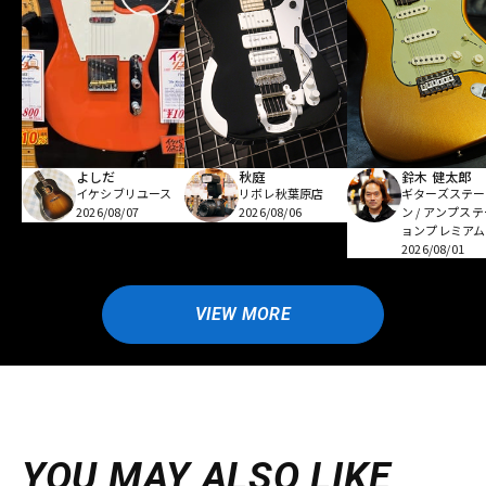
よしだ
秋庭
鈴木 健太郎
イケシブリユース
リボレ秋葉原店
ギターズステー
2026/08/07
2026/08/06
ン / アンプス
ョンプレミアム
2026/08/01
VIEW MORE
YOU MAY ALSO LIKE