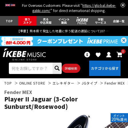
For Overseas Customers: Please visit "
https://global.ikebe-
gakki.com/
" for direct international shipping.
買う
売る
イベント
学割
TOP
店舗一覧
ストア
中古買取
動画
サービス
【重要】熊本県で発生した地震に伴う配送の遅延について(
07月29日
更新)
0
詳細検索
TOP
ONLINE STORE
エレキギター
JGタイプ
Fender MEX
Fender MEX
Player II Jaguar (3-Color
Sunburst/Rosewood)
エレキギター
アコギ/エレアコ
ポイント
20%
還元