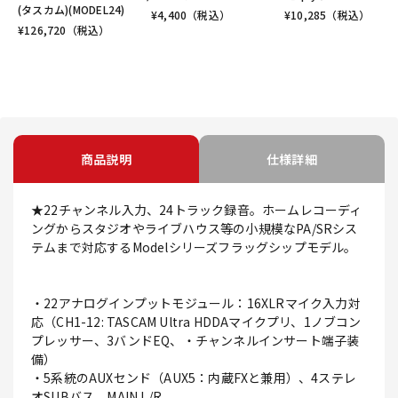
(タスカム)(MODEL24)
¥
4,400
（税込）
¥
10,285
（税込）
¥
126,720
（税込）
商品説明
仕様詳細
★22チャンネル入力、24トラック録音。ホームレコーディ
ングからスタジオやライブハウス等の小規模なPA/SRシス
テムまで対応するModelシリーズフラッグシップモデル。
・22アナログインプットモジュール：16XLRマイク入力対
応（CH1-12: TASCAM Ultra HDDAマイクプリ、1ノブコン
プレッサー、3バンドEQ、・チャンネルインサート端子装
備）
・5系統のAUXセンド（AUX5：内蔵FXと兼用）、4ステレ
オSUBバス、MAIN L/R