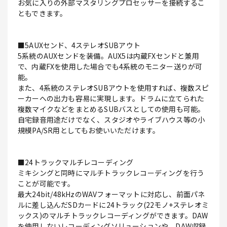
お気に入りの外部マスタリングプロセッサーを接続するこ
ともできます。
■5AUXセンド、4ステレオSUBアウト
5系統のAUXセンドを装備。AUX5は内蔵FXセンドと兼用
で、内蔵FXを使用した場合でも4系統のモニター送りが可
能。
また、4系統のステレオSUBアウトを使用すれば、複数スピ
ーカーへの出力も容易に実現します。ドラムに立てられた
複数マイクなどをまとめるSUBバスとしての使用も可能。
自宅録音用途だけでなく、スタジオやライブハウス等の小
規模PA/SR用としてもお使いいただけます。
■24トラックマルチレコーディング
ミキシングと同時にマルチトラックレコーディングを行う
ことが可能です。
最大24bit/48kHzのWAVフォーマットに対応し、前面パネ
ルに差し込んだSDカードに24トラック(22モノ+ステレオミ
ックス)のマルチトラックレコーディングができます。DAW
を使用しないレコーディングソリューションや、DAW収録