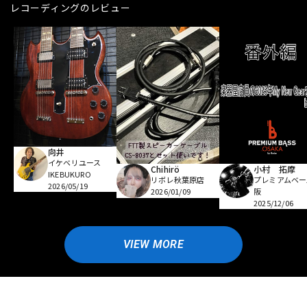
レコーディングのレビュー
向井
イケベリユース
Chihirö
小村 拓摩
IKEBUKURO
リボレ秋葉原店
プレミアムベー
2026/05/19
2026/01/09
阪
2025/12/06
VIEW MORE