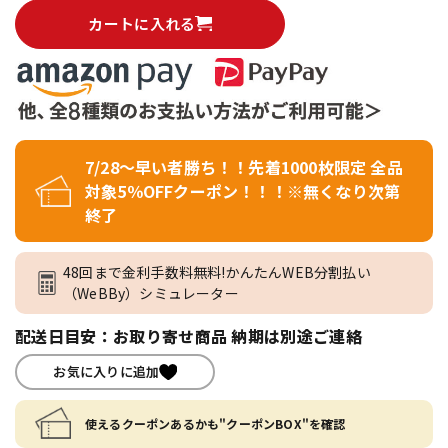
カートに入れる
7/28～早い者勝ち！！先着1000枚限定 全品
対象5％OFFクーポン！！！※無くなり次第
終了
48回まで金利手数料無料!かんたんWEB分割払い
（WeBBy）シミュレーター
配送日目安：お取り寄せ商品 納期は別途ご連絡
お気に入りに追加
使えるクーポンあるかも"クーポンBOX"を確認