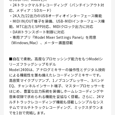
・24トラックマルチレコーディング（パンチインアウト対
応、メディア：SDカード）
・24入力/22出力のUSBオーディオインターフェース機能
・MIDI IN/OUT端子を装備、USB-MIDIインターフェース機
能、MTC出力とSPP対応、MIDIクロック出力に対応
・DAWトランスポート制御に対応
・専用アプリ『Model Mixer Settings Panel』を用意
（Windows/Mac）、メーター画面搭載
■自在で柔軟。高度なプロセッシング能力をもつModelシ
リーズフラッグシップモデル
Model 2400は、アナログミキサーの操作性とデジタル技術
による機能性を兼ね備えたレコーディングミキサーです。
高音質マイクプリアンプ、1ノブコンプレッサー、3バンド
EQ、チャンネルインサート端子、マスタープロセッサーを
はじめ、豊富な出力系統を装備しホームレコーディングや
音楽収録で求められる機能を妥協なく搭載。さらに、24マ
ルチトラックレコーディング機能も搭載しシンプルなシス
テムでマルチトラックレコーディング、ミックスダウンま
でを1台で完結します。