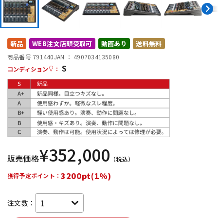
DTM オンライン納品
レコーディング機器
配信/ライブ機器
楽器アクセサリ
新品
WEB注文店頭受取可
動画あり
送料無料
商品番号 791440
JAN ：
4907034135080
S
コンディション
：
中古
ヴィンテージ
¥
352,000
販売価格
（税込）
3200pt(1%)
獲得予定ポイント：
注文数：