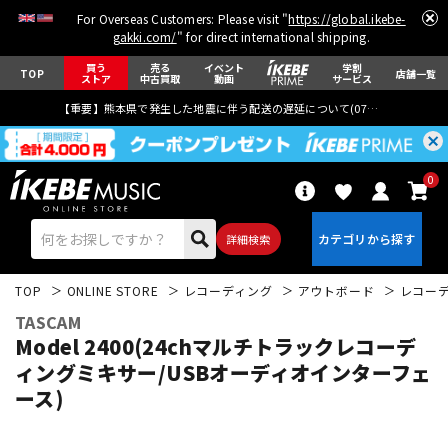
For Overseas Customers: Please visit "
https://global.ikebe-
gakki.com/
" for direct international shipping.
買う
売る
イベント
学割
TOP
店舗一覧
ストア
中古買取
動画
サービス
【重要】熊本県で発生した地震に伴う配送の遅延について(
07月29日
更新)
0
詳細検索
TOP
ONLINE STORE
レコーディング
アウトボード
レコー
TASCAM
Model 2400(24chマルチトラックレコーデ
ィングミキサー/USBオーディオインターフェ
ース)
エレキギター
アコギ/エレアコ