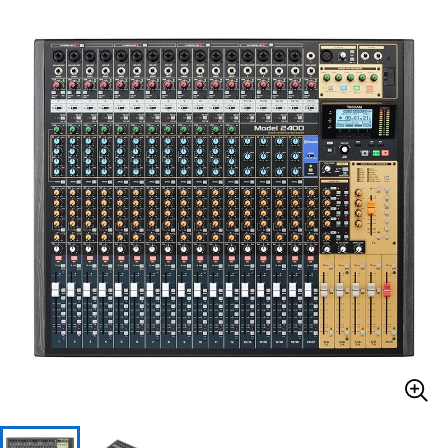
ベース
ウクレレ
ドラム
パーカッション
キーボード
電子ピアノ
管楽器
その他楽器
アンプ
エフェクター
DJ機器
DTM