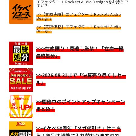
エフェクター J. Rockett Audio Designsをお持ちで
すか？
>>【買取実績】エフェクター J. Rockett Audio
Designs
>>【買取価格】エフェクター J. Rockett Audio
Designs
>>>在庫限り！見逃し厳禁！「在庫一掃
最終処分」
>>2026.08.31まで「決算売り尽くしセー
ル」
>>開催中のポイントアップキャンペーン
まとめ！
>>イケベ50周年「メガ値引き」はこち
ら！商品は頻繁に入れ替わりますので、