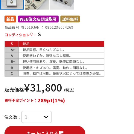
DTM オンライン納品
レコーディング機器
新品
WEB注文店頭受取可
送料無料
配信/ライブ機器
楽器アクセサリ
商品番号 785519
JAN ：
0851236004269
S
コンディション
：
中古
ヴィンテージ
¥
31,800
販売価格
（税込）
289pt(1%)
獲得予定ポイント：
注文数：
カートに入れる