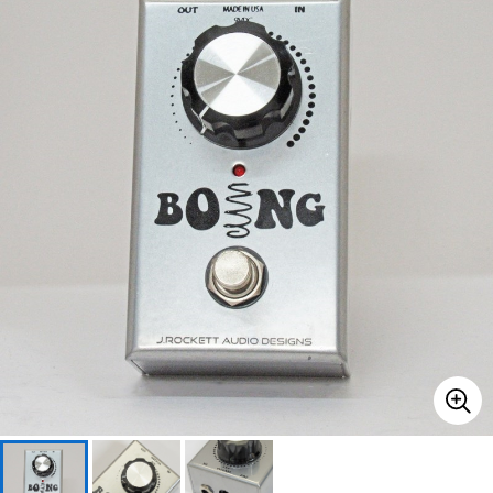
ベース
ウクレレ
ドラム
パーカッション
キーボード
電子ピアノ
管楽器
その他楽器
アンプ
エフェクター
DJ機器
DTM