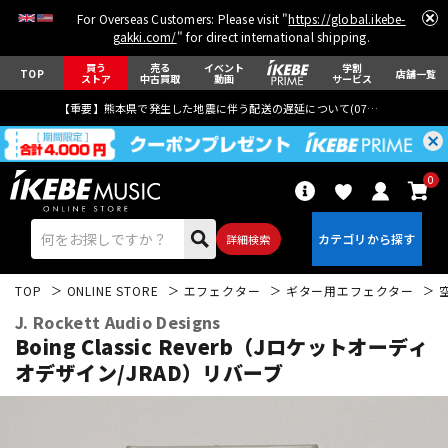
For Overseas Customers: Please visit "
https://global.ikebe-
gakki.com/
" for direct international shipping.
買う
売る
イベント
学割
TOP
店舗一覧
ストア
中古買取
動画
サービス
【重要】熊本県で発生した地震に伴う配送の遅延について(
07月29日
更新)
0
詳細検索
TOP
ONLINE STORE
エフェクター
ギター用エフェクター
J. Rockett Audio Designs
Boing Classic Reverb（Jロケットオーディ
オデザイン/JRAD）リバーブ
エレキギター
アコギ/エレアコ