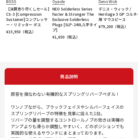
BOSS
Oyaide
Denis Wick
【決算売り尽くしセール】
NEO Solderless Series
デニス・ウィック /
CS-3 [Compression
Faster & Stronger The
Heritage 3 GP コル
Sustainer]コンプレッサ
Exclusive Solderless
用 マウスピース
ー・リミッター ボス
Plugs [SLP-240L/L字タイ
¥
79,200
（税込）
プ]
¥
15,950
（税込）
¥
1,650
（税込）
商品説明
原音を損なわない有機的なスプリングリバーブペダル！
ワンノブながら、ブラックフェイスやシルバーフェイスの
スプリングリバーブの特徴を見事に捉えた1台。
リバーブの量を調整するコントロールノブの効きは実機の
アンプよりも滑らか調整しやすいく、どのポジションでも
実践的な使えるサウンドにまとまっております。