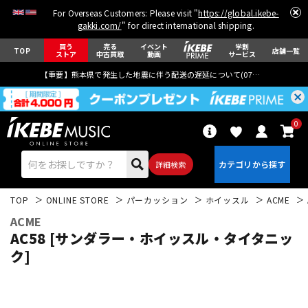
For Overseas Customers: Please visit "
https://global.ikebe-
gakki.com/
" for direct international shipping.
買う
売る
イベント
学割
TOP
店舗一覧
ストア
中古買取
動画
サービス
【重要】熊本県で発生した地震に伴う配送の遅延について(
07月29日
更新)
0
詳細検索
TOP
ONLINE STORE
パーカッション
ホイッスル
ACME
ACME
AC58 [サンダラー・ホイッスル・タイタニッ
ク]
エレキギター
アコギ/エレアコ