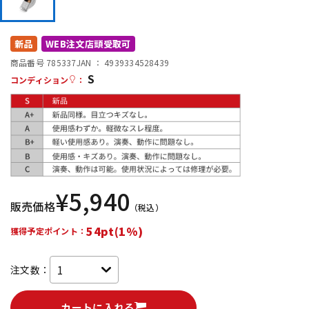
DTM オンライン納品
レコーディング機器
新品
WEB注文店頭受取可
配信/ライブ機器
楽器アクセサリ
商品番号 785337
JAN ：
4939334528439
S
コンディション
：
中古
ヴィンテージ
¥
5,940
販売価格
（税込）
54pt(1%)
獲得予定ポイント：
注文数：
カートに入れる