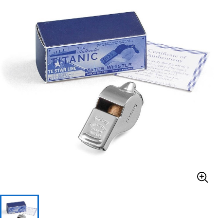
ベース
ウクレレ
ドラム
パーカッション
キーボード
電子ピアノ
管楽器
その他楽器
アンプ
エフェクター
DJ機器
DTM