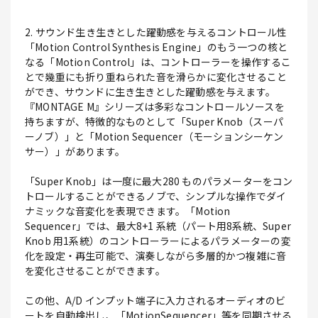
2. サウンド生き生きとした躍動感を与えるコントロール性
「Motion Control Synthesis Engine」のもう一つの核と
なる「Motion Control」は、コントローラーを操作するこ
とで幾重にも折り重ねられた音を滑らかに変化させること
ができ、サウンドに生き生きとした躍動感を与えます。
『MONTAGE M』シリーズは多彩なコントロールソースを
持ちますが、特徴的なものとして「Super Knob（スーパ
ーノブ）」と「Motion Sequencer（モーションシーケン
サー）」があります。
「Super Knob」は一度に最大280 ものパラメーターをコン
トロールすることができるノブで、シンプルな操作でダイ
ナミックな音変化を表現できます。「Motion
Sequencer」では、最大8+1 系統（パート用8系統、Super
Knob 用1系統）のコントローラーによるパラメーターの変
化を設定・再生可能で、演奏しながら多層的かつ複雑に音
を変化させることができます。
この他、A/D インプット端子に入力されるオーディオのビ
ートを自動検出し、「MotionSequencer」等を同期させる