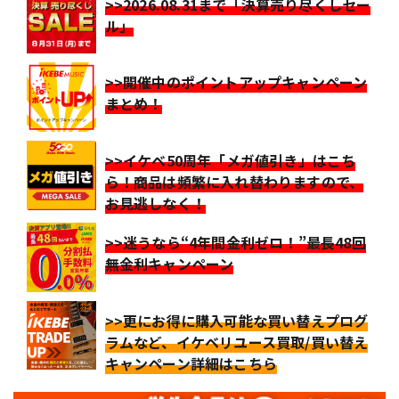
>>2026.08.31まで「決算売り尽くしセー
ル」
>>開催中のポイントアップキャンペーン
まとめ！
>>イケベ50周年「メガ値引き」はこち
ら！商品は頻繁に入れ替わりますので、
お見逃しなく！
>>迷うなら“4年間金利ゼロ！”最長48回
無金利キャンペーン
>>更にお得に購入可能な買い替えプログ
ラムなど、イケベリユース買取/買い替え
キャンペーン詳細はこちら