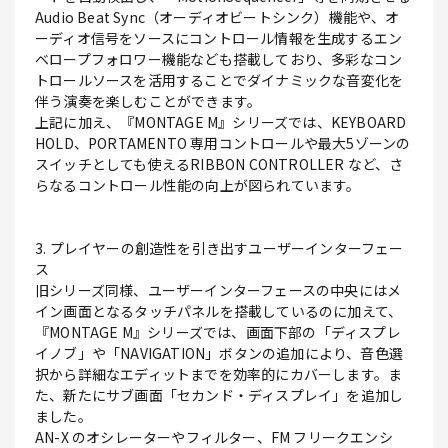
Audio Beat Sync（オーディオビートシンク）機能や、オ
ーディオ信号をソースにコントロール情報を生成するエン
ベロープフォロワー機能なども搭載しており、多彩なコン
トロールソースを活用することでダイナミックな音変化を
伴う演奏を楽しむことができます。
上記に加え、『MONTAGE M』シリーズでは、KEYBOARD
HOLD、PORTAMENTO 専用コントロールや最大5ゾーンの
スイッチとしても使えるRIBBON CONTROLLER など、さ
らなるコントロール性能の向上が図られています。
3. プレイヤーの創造性を引き出すユーザーインターフェー
ス
旧シリーズ同様、ユーザーインターフェースの中央にはメ
イン画面となるタッチパネルを搭載しているのに加えて、
『MONTAGE M』シリーズでは、画面下部の「ディスプレ
イノブ」や「NAVIGATION」ボタンの追加により、音色選
択から詳細なエディットまでを効率的にカバーします。ま
た、新たにサブ画面「セカンド・ディスプレイ」を追加し
ました。
AN-X のオシレーターやフィルター、FM フリークエンシ