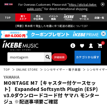
For Overseas Customers: Please visit "
https://global.ikebe-
gakki.com/
" for direct international shipping.
買う
売る
イベント
学割
TOP
店舗一覧
ストア
中古買取
動画
サービス
【重要】熊本県で発生した地震に伴う配送の遅延について(
07月29日
更新)
0
詳細検索
TOP
ONLINE STORE
シンセサイザー・電子楽器
シンセサイザ
YAMAHA
MONTAGE M7【キャスター付ケースセッ
ト】 Expanded Softsynth Plugin (ESP)
v3.0ダウンロードコード付 ヤマハ モンター
エレキギター
アコギ/エレアコ
ジュ ※配送事項要ご確認