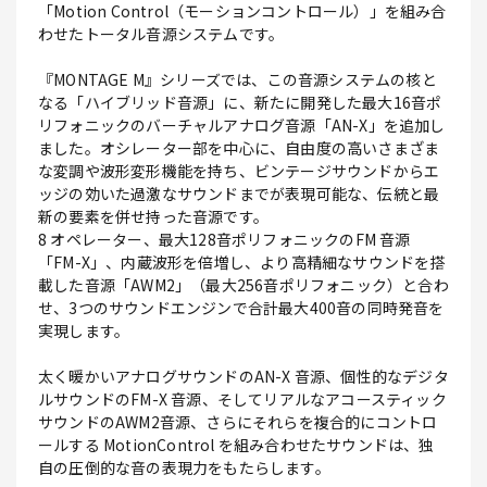
「Motion Control（モーションコントロール）」を組み合
わせたトータル音源システムです。
『MONTAGE M』シリーズでは、この音源システムの核と
なる「ハイブリッド音源」に、新たに開発した最大16音ポ
リフォニックのバーチャルアナログ音源「AN-X」を追加し
ました。オシレーター部を中心に、自由度の高いさまざま
な変調や波形変形機能を持ち、ビンテージサウンドからエ
ッジの効いた過激なサウンドまでが表現可能な、伝統と最
新の要素を併せ持った音源です。
8 オペレーター、最大128音ポリフォニックのFM 音源
「FM-X」、内蔵波形を倍増し、より高精細なサウンドを搭
載した音源「AWM2」（最大256音ポリフォニック）と合わ
せ、3つのサウンドエンジンで合計最大400音の同時発音を
実現します。
太く暖かいアナログサウンドのAN-X 音源、個性的なデジタ
ルサウンドのFM-X 音源、そしてリアルなアコースティック
サウンドのAWM2音源、さらにそれらを複合的にコントロ
ールする MotionControl を組み合わせたサウンドは、独
自の圧倒的な音の表現力をもたらします。