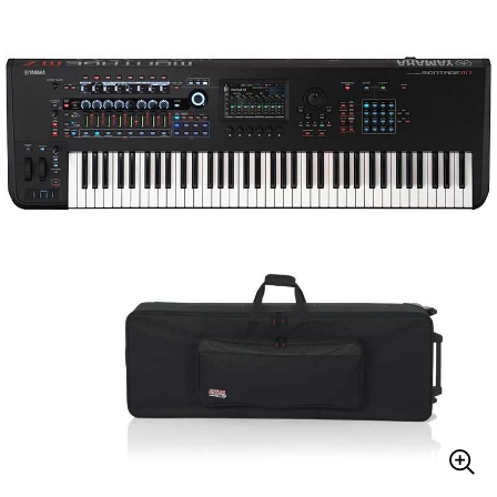
ベース
ウクレレ
ドラム
パーカッション
キーボード
電子ピアノ
管楽器
その他楽器
アンプ
エフェクター
DJ機器
DTM