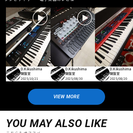
D.Kikushima
D.Kikushima
D.Kikushima
鍵盤堂
鍵盤堂
鍵盤堂
2025/10/21
2025/08/30
2025/08/20
VIEW MORE
YOU MAY ALSO LIKE