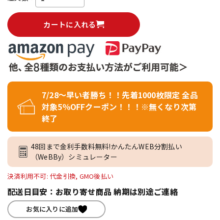
カートに入れる
7/28～早い者勝ち！！先着1000枚限定 全品
対象5％OFFクーポン！！！※無くなり次第
終了
48回まで金利手数料無料!かんたんWEB分割払い
（WeBBy）シミュレーター
決済利用不可: 代金引換, GMO後払い
配送日目安：お取り寄せ商品 納期は別途ご連絡
お気に入りに追加