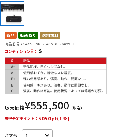
DTM オンライン納品
レコーディング機器
配信/ライブ機器
楽器アクセサリ
新品
動画あり
送料無料
商品番号 784768
JAN ：
4957812685931
中古
ヴィンテージ
S
コンディション
：
¥
555,500
販売価格
（税込）
5050pt(1%)
獲得予定ポイント：
注文数：