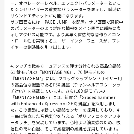
ー、オペレーターレベル、エフェクトパラメーターといっ
たシンセサイザーの重要なパラメーターを表示し、瞬時に
サウンドエディットが可能になります。
サブ画面右には「PAGE JUMP」を配置。サブ画面で選択中
のパラメーターのより詳細な情報をメイン画面に瞬時に表
示しアクセス可能です。より素早く直感的な音作りとコン
トロール性を実現するユーザーインターフェースが、プレ
イヤーの創造性を引き出します。
4. タッチの微妙なニュアンスを弾き分けられる高品位鍵盤
61 鍵モデルの『MONTAGE M6』、76 鍵モデルの
『MONTAGEM7』には、フラッグシップシンセサイザー用
の高品位な鍵盤であるFSX 鍵盤（チャンネルアフタータッ
チ対応）を搭載しています。さらに88 鍵モデルの
『MONTAGEM M8x』には、新開発「Graded hammer
with Enhanced eXpression (GEX) 鍵盤」を採用しまし
た。この鍵盤には新しい鍵盤センサーを採用しており、キ
ー毎に独立した音色変化を与える「ポリフォニックアフタ
ータッチ」を実現しています。心地よい演奏感のため、吸
湿性の高い白鍵、そして黒檀調の黒鍵を採用しています。