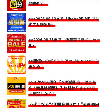
最終処分」
>>>2026.08.13まで「IkebePRIME プレ
ミアム感謝祭」
>>2026.08.31まで「決算売り尽くしセー
ル」
>>開催中のポイントアップキャンペーン
まとめ！
>>イケベ50周年「メガ値引き」はこち
ら！商品は頻繁に入れ替わりますので、
お見逃しなく！
>>迷うなら“4年間金利ゼロ！”最長48回