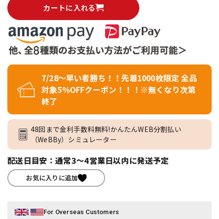
カートに入れる
7/28～早い者勝ち！！先着1000枚限定 全品
対象5％OFFクーポン！！！※無くなり次第
終了
48回まで金利手数料無料!かんたんWEB分割払い
（WeBBy）シミュレーター
配送日目安：通常3～4営業日以内に発送予定
お気に入りに追加
For Overseas Customers