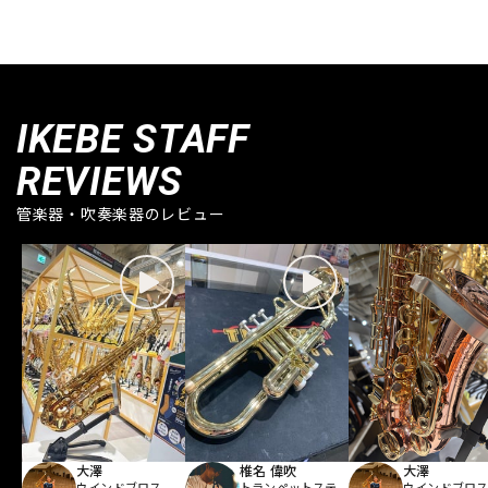
IKEBE STAFF
REVIEWS
管楽器・吹奏楽器のレビュー
大澤
椎名 偉吹
大澤
ウインドブロス
トランペットステ
ウインドブロ