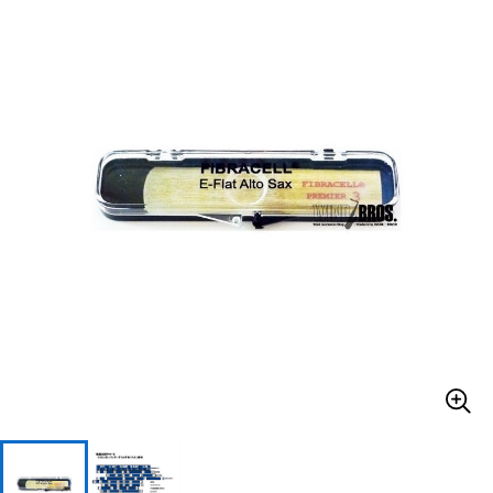
ベース
ウクレレ
ドラム
パーカッション
キーボード
電子ピアノ
管楽器
その他楽器
アンプ
エフェクター
DJ機器
DTM