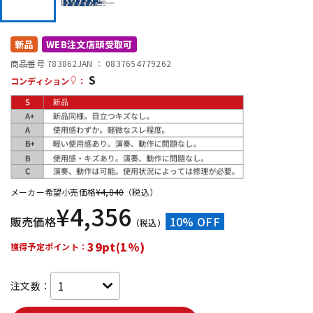
DTM オンライン納品
レコーディング機器
新品
WEB注文店頭受取可
配信/ライブ機器
楽器アクセサリ
商品番号 783862
JAN ：
0837654779262
S
コンディション
：
中古
ヴィンテージ
メーカー希望小売価格
¥
4,840
（税込）
¥
4,356
販売価格
10% OFF
（税込）
39pt(1%)
獲得予定ポイント：
注文数：