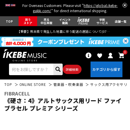
For Overseas Customers: Please visit "
https://global.ikebe-
gakki.com/
" for direct international shipping.
買う
売る
イベント
学割
TOP
店舗一覧
ストア
中古買取
動画
サービス
【重要】熊本県で発生した地震に伴う配送の遅延について(
07月29日
更新)
0
詳細検索
TOP
ONLINE STORE
管楽器・吹奏楽器
サックス用アクセサリ
FIBRACELL
《硬さ：4》アルトサックス用リード ファイ
ブラセル プレミア シリーズ
エレキギター
アコギ/エレアコ