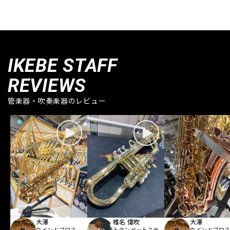
IKEBE STAFF
REVIEWS
管楽器・吹奏楽器のレビュー
大澤
椎名 偉吹
大澤
ウインドブロス
トランペットステ
ウインドブロ