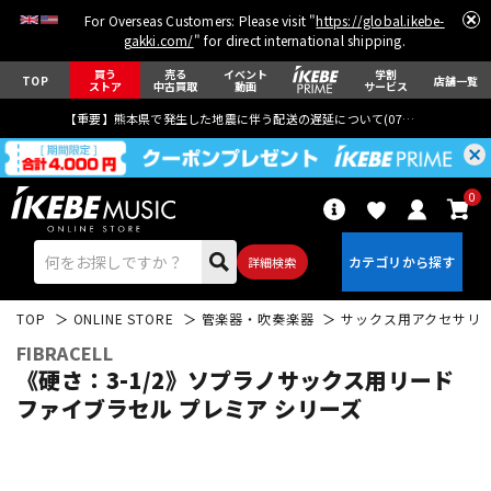
For Overseas Customers: Please visit "
https://global.ikebe-
gakki.com/
" for direct international shipping.
買う
売る
イベント
学割
TOP
店舗一覧
ストア
中古買取
動画
サービス
【重要】熊本県で発生した地震に伴う配送の遅延について(
07月29日
更新)
0
詳細検索
TOP
ONLINE STORE
管楽器・吹奏楽器
サックス用アクセサリ
FIBRACELL
《硬さ：3-1/2》ソプラノサックス用リード
ファイブラセル プレミア シリーズ
エレキギター
アコギ/エレアコ