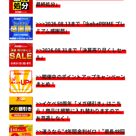
最終処分」
>>>2026.08.13まで「IkebePRIME プレ
ミアム感謝祭」
>>2026.08.31まで「決算売り尽くしセー
ル」
>>開催中のポイントアップキャンペーン
まとめ！
>>イケベ50周年「メガ値引き」はこち
ら！商品は頻繁に入れ替わりますので、
お見逃しなく！
>>迷うなら“4年間金利ゼロ！”最長48回