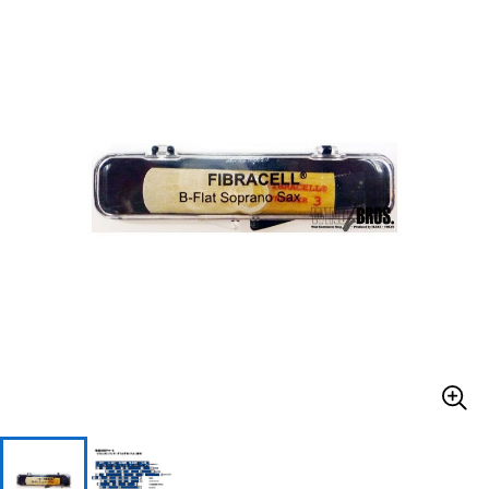
ベース
ウクレレ
ドラム
パーカッション
キーボード
電子ピアノ
管楽器
その他楽器
アンプ
エフェクター
DJ機器
DTM