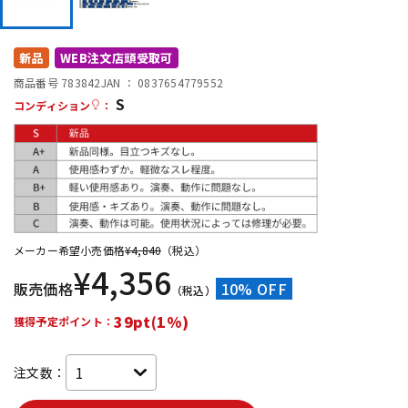
DTM オンライン納品
レコーディング機器
新品
WEB注文店頭受取可
配信/ライブ機器
楽器アクセサリ
商品番号 783842
JAN ：
0837654779552
S
コンディション
：
中古
ヴィンテージ
メーカー希望小売価格
¥
4,840
（税込）
¥
4,356
販売価格
10% OFF
（税込）
39pt(1%)
獲得予定ポイント：
注文数：