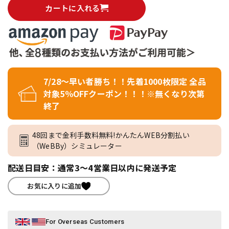
カートに入れる
7/28～早い者勝ち！！先着1000枚限定 全品
対象5％OFFクーポン！！！※無くなり次第
終了
48回まで金利手数料無料!かんたんWEB分割払い
（WeBBy）シミュレーター
配送日目安：通常3～4営業日以内に発送予定
お気に入りに追加
For Overseas Customers