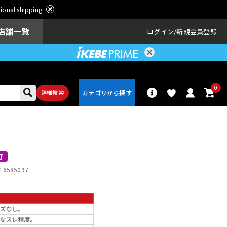
ational shipping.
店舗一覧
ログイン
新規会員登録
0
詳細検索
パーカッショ
ドラム
ン
可
16585097
アンプ
エフェクター