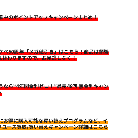
開催中のポイントアップキャンペーンまとめ！
イケベ50周年「メガ値引き」はこちら！商品は頻繁
れ替わりますので、お見逃しなく！
迷うなら“4年間金利ゼロ！”最長48回 無金利キャン
ン
更にお得に購入可能な買い替えプログラムなど、イ
リユース買取/買い替えキャンペーン詳細はこちら