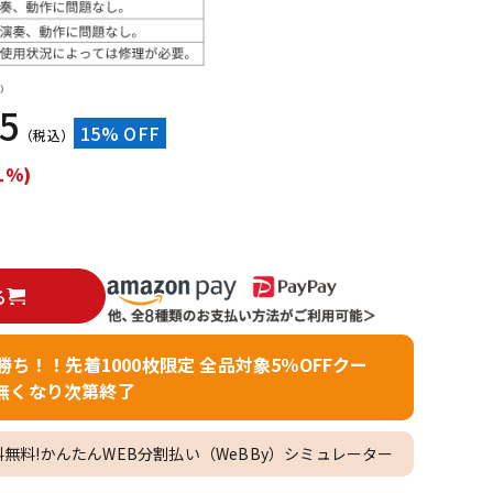
配信/ライブ
楽器アクセサ
機器
リ
）
85
15% OFF
（税込）
1%)
る
者勝ち！！先着1000枚限定 全品対象5％OFFクー
無くなり次第終了
料無料!かんたんWEB分割払い（WeBBy）シミュレーター