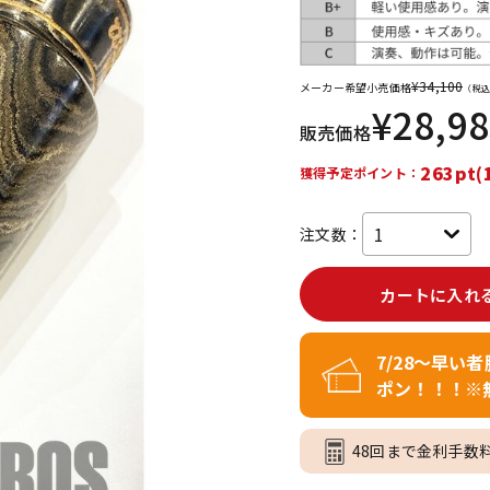
DTM オンラ
レコーディン
イン納品
グ機器
¥
34,100
メーカー希望小売価格
（税込
¥
28,9
ジ
販売価格
263pt(
獲得予定ポイント：
注文数：
カートに入れ
7/28～早い
ポン！！！※
48回まで金利手数