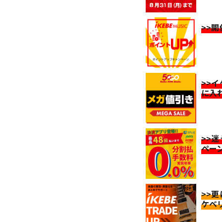
>>
>>
に入
>>
ペー
>>
ケベ