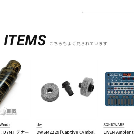
D
ITEMS
こちらもよく見られています
Winds
dw
SONICWARE
：D7M」テナー
DWSM2229 [Captive Cymbal
LIVEN Ambie