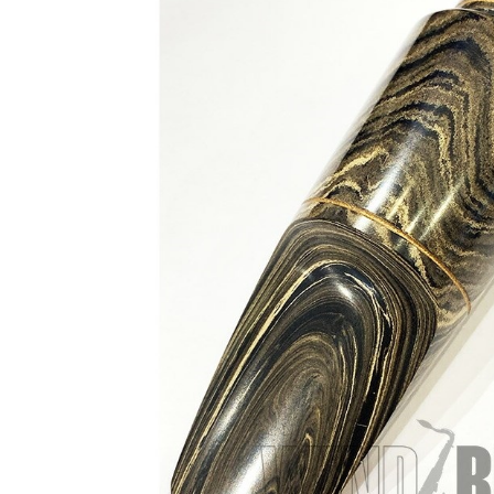
DJ機器
DTM
中古
ヴィンテー