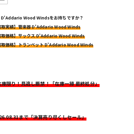
D'Addario Wood Windsをお持ちですか？
取実績】管楽器 D'Addario Wood Winds
取価格】サックス D'Addario Wood Winds
取価格】トランペット D'Addario Wood Winds
>在庫限り！見逃し厳禁！「在庫一掃 最終処分」
026.08.31まで「決算売り尽くしセール」