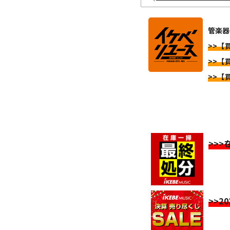
管楽器 
>>【買
>>【買
>>【買
>>
>>2