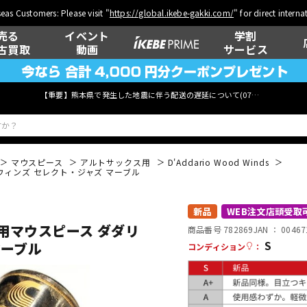
eas Customers: Please visit "
https://global.ikebe-gakki.com/
" for direct intern
売る
イベント
学割
古買取
動画
サービス
【重要】熊本県で発生した地震に伴う配送の遅延について(
07月29日
更新)
マウスピース
アルトサックス用
D'Addario Wood Winds
ウィンズ セレクト・ジャズ マーブル
ベース
ウクレレ
新品
WEB注文店頭受取
用マウスピース ダダリ
商品番号 782869
JAN ：
00467
S
マーブル
コンディション
：
管楽器
その他楽器