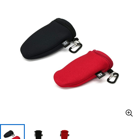
ベース
ウクレレ
ドラム
パーカッション
キーボード
電子ピアノ
管楽器
その他楽器
アンプ
エフェクター
DJ機器
DTM