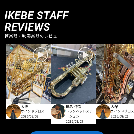
IKEBE STAFF
REVIEWS
管楽器・吹奏楽器のレビュー
大澤
椎名 偉吹
大澤
ウインドブロス
トランペットステ
ウインドブロ
2026/08/03
ーション
2026/08/02
2026/08/03