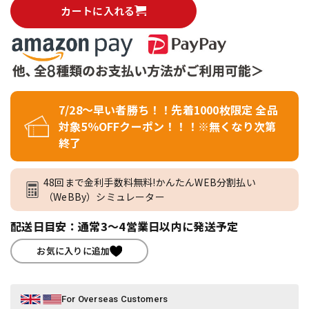
カートに入れる
7/28～早い者勝ち！！先着1000枚限定 全品
対象5％OFFクーポン！！！※無くなり次第
終了
48回まで金利手数料無料!かんたんWEB分割払い
（WeBBy）シミュレーター
配送日目安：通常3～4営業日以内に発送予定
お気に入りに追加
For Overseas Customers