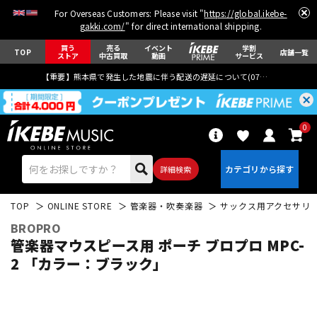
For Overseas Customers: Please visit "
https://global.ikebe-
gakki.com/
" for direct international shipping.
買う
売る
イベント
学割
TOP
店舗一覧
ストア
中古買取
動画
サービス
【重要】熊本県で発生した地震に伴う配送の遅延について(
07月29日
更新)
0
詳細検索
TOP
ONLINE STORE
管楽器・吹奏楽器
サックス用アクセサリ
BROPRO
管楽器マウスピース用 ポーチ ブロプロ MPC-
2 「カラー：ブラック」
エレキギター
アコギ/エレアコ