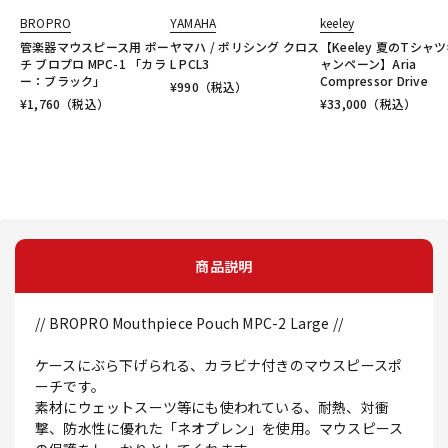
BROPRO
YAMAHA
keeley
管楽器マウスピース用 ポー
ヤマハ / ポリシング クロス
【Keeley 夏のTシャ
チ ブロプロ MPC-1 「カラ
L PCL3
ャンペーン】Aria
ー：ブラック」
Compressor Drive
¥
990
（税込）
¥
1,760
（税込）
¥
33,000
（税込）
商品説明
// BROPRO Mouthpiece Pouch MPC-2 Large //
ケースにぶら下げられる、カラビナ付きのマウスピースポ
ーチです。
素材にウェットスーツ等にも使われている、耐熱、対衝
撃、防水性に優れた「ネオプレン」を使用。マウスピース