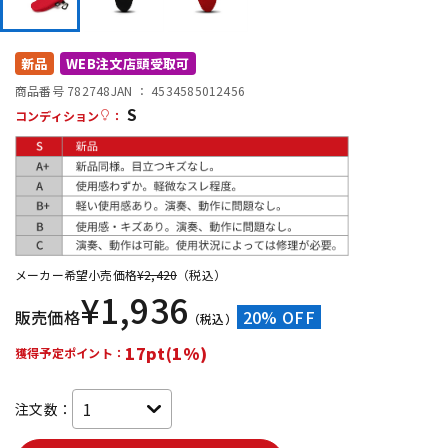
DTM オンライン納品
レコーディング機器
新品
WEB注文店頭受取可
配信/ライブ機器
楽器アクセサリ
商品番号 782748
JAN ：
4534585012456
S
コンディション
：
中古
ヴィンテージ
メーカー希望小売価格
¥
2,420
（税込）
¥
1,936
販売価格
20% OFF
（税込）
17pt(1%)
獲得予定ポイント：
注文数：