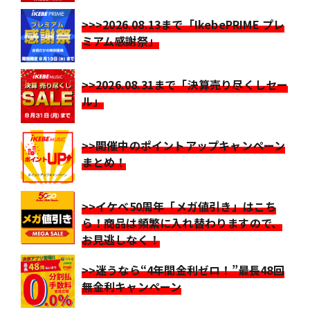
>>>2026.08.13まで「IkebePRIME プレ
ミアム感謝祭」
>>2026.08.31まで「決算売り尽くしセー
ル」
>>開催中のポイントアップキャンペーン
まとめ！
>>イケベ50周年「メガ値引き」はこち
ら！商品は頻繁に入れ替わりますので、
お見逃しなく！
>>迷うなら“4年間金利ゼロ！”最長48回
無金利キャンペーン