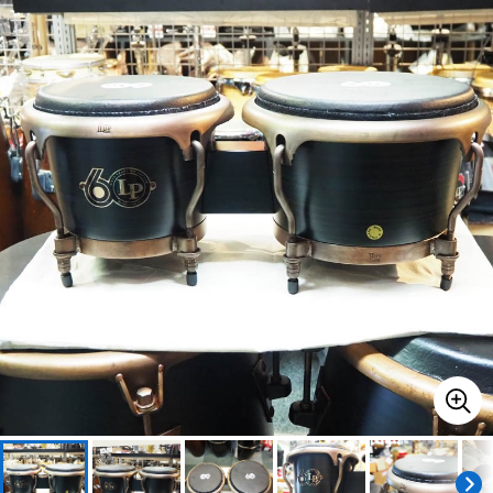
ベース
ウクレレ
ドラム
パーカッション
キーボード
電子ピアノ
管楽器
その他楽器
アンプ
エフェクター
DJ機器
DTM