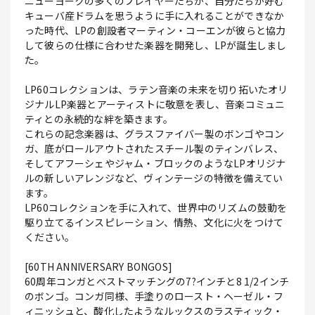
ニューヨークの多くのプレイヤーたちが、自分たちが好む
キューバ産ドラムを思うように手に入れることができなか
った時代、LPの創設者マーティン・コーエンが彼らと協力
して彼らの仕様に合わせた楽器を開発し、LPが誕生しまし
た。
LP60コレクションは、ラテン音楽の未来を切り拓いたオリ
ジナルLP楽器とアーティストに敬意を表し、音楽コミュニ
ティとの永続的な絆を築きます。
これらの記念楽器は、グラスファイバー製のボンゴやコン
ガ、底がロールアウトされたスチール製のティンバレス、
そしてアフーシェやジャム・ブロックのようなLPオリジナ
ルの新しいアレンジなど、ヴィンテージの特徴を備えてい
ます。
LP60コレクションを手に入れて、世界中のリズムの鼓動を
駆り立てるインスピレーション、情熱、文化に火をつけて
ください。
[60TH ANNIVERSARY BONGOS]
60周年コンガとベストマッチングの7?インチと8 1/2インチ
のボンゴ。コンガ同様、手塗りのロースト・ヘーゼル・フ
ィニッシュと、酸化したようなルックスのラスティック・