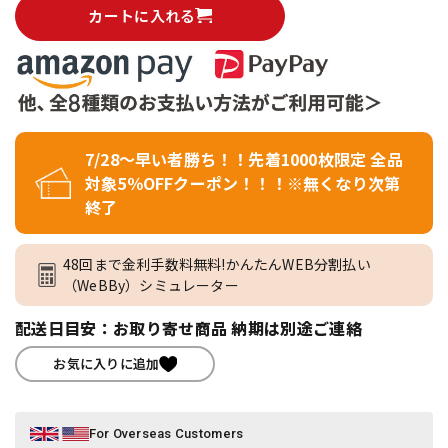
カートに入れる
7/28～早い者勝ち！！先着1000枚限定 全品
対象5％OFFクーポン！！！※無くなり次第
終了
48回まで金利手数料無料!かんたんWEB分割払い
（WeBBy）シミュレーター
配送日目安：お取り寄せ商品 納期は別途ご連絡
お気に入りに追加
For Overseas Customers