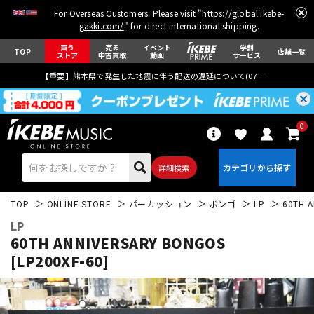
For Overseas Customers: Please visit "
https://global.ikebe-
gakki.com/
" for direct international shipping.
買う
売る
イベント
学割
TOP
店舗一覧
ストア
中古買取
動画
サービス
【重要】熊本県で発生した地震に伴う配送の遅延について(
07月29日
更新)
0
詳細検索
TOP
ONLINE STORE
パーカッション
ボンゴ
LP
60TH 
LP
60TH ANNIVERSARY BONGOS
[LP200XF-60]
エレキギター
アコギ/エレアコ