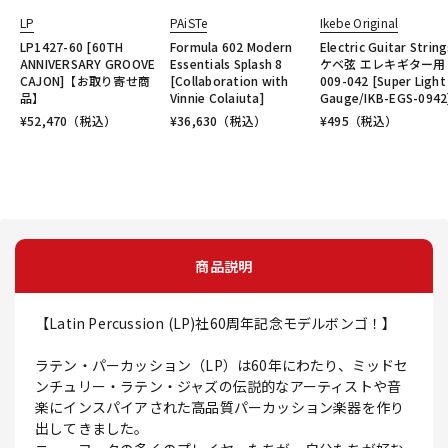
LP
PAiSTe
Ikebe Original
LP1427-60 [60TH
Formula 602 Modern
Electric Guitar Strin
ANNIVERSARY GROOVE
Essentials Splash 8
ケベ弦 エレキギター用
CAJON]【お取り寄せ商
[Collaboration with
009-042 [Super Light
品】
Vinnie Colaiuta]
Gauge/IKB-EGS-0942
¥
52,470
（税込）
¥
36,630
（税込）
¥
495
（税込）
商品説明
【Latin Percussion (LP)社60周年記念モデルボンゴ！】
ラテン・パーカッション（LP）は60年にわたり、ミッドセ
ンチュリー・ラテン・ジャズの伝説的なアーティストや音
楽にインスパイアされた高品質パーカッション楽器を作り
出してきました。