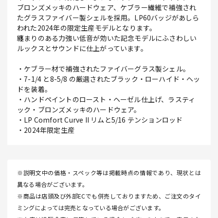
ブロンズメッキのハードウェア、ケブラー繊維で補強され
たグラスファイバー製シェルを採用。LP60バッジがあしら
われた2024年の限定生産モデルとなります。
纏まりのある力強い低音が効いた記念モデルにふさわしい
ルックスとサウンドに仕上がっています。
・ケブラー材で補強されたファイバーグラス製シェル。
・7-1/4 と8-5/8 の厳選されたブラック・ローハイド・ヘッ
ドを装着。
・ハンドペイントのロースト・ヘーゼル仕上げ、ラスティ
ック・ブロンズメッキのハードウェア。
・LP Comfort Curve II リムと5/16 テンションロッド
・2024年限定生産
※説明文中の価格・スペック等は掲載時点の情報であり、現状とは
異なる場合がございます。
※商品は店頭及び外部ECでも併売しておりますため、ご注文のタイ
ミングによっては完売となっている場合がございます。