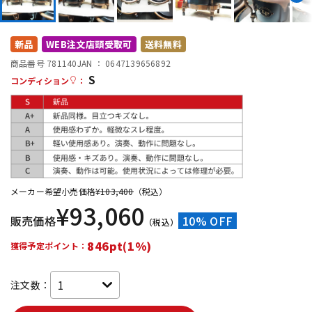
DTM オンライン納品
レコーディング機器
新品
WEB注文店頭受取可
送料無料
配信/ライブ機器
楽器アクセサリ
商品番号 781140
JAN ：
0647139656892
S
コンディション
：
中古
ヴィンテージ
メーカー希望小売価格
¥
103,400
（税込）
¥
93,060
販売価格
10% OFF
（税込）
846pt(1%)
獲得予定ポイント：
注文数：