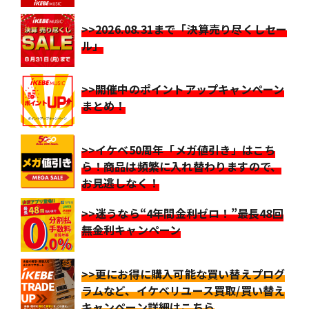
>>2026.08.31まで「決算売り尽くしセー
ル」
>>開催中のポイントアップキャンペーン
まとめ！
>>イケベ50周年「メガ値引き」はこち
ら！商品は頻繁に入れ替わりますので、
お見逃しなく！
>>迷うなら“4年間金利ゼロ！”最長48回
無金利キャンペーン
>>更にお得に購入可能な買い替えプログ
ラムなど、イケベリユース買取/買い替え
キャンペーン詳細はこちら