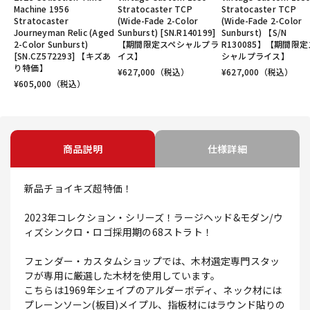
Machine 1956
Stratocaster TCP
Stratocaster TCP
Stratocaster
(Wide-Fade 2-Color
(Wide-Fade 2-Color
Journeyman Relic (Aged
Sunburst) [SN.R140199]
Sunburst) 【S/N
2-Color Sunburst)
【期間限定スペシャルプラ
R130085】【期間限
[SN.CZ572293] 【キズあ
イス】
シャルプライス】
り特価】
¥
627,000
（税込）
¥
627,000
（税込）
¥
605,000
（税込）
商品説明
仕様詳細
新品チョイキズ超特価！
2023年コレクション・シリーズ！ラージヘッド&モダン/ウ
ィズシンクロ・ロゴ採用期の68ストラト！
フェンダー・カスタムショップでは、木材選定専門スタッ
フが専用に厳選した木材を使用しています。
こちらは1969年シェイプのアルダーボディ、ネック材には
プレーンソーン(板目)メイプル、指板材にはラウンド貼りの