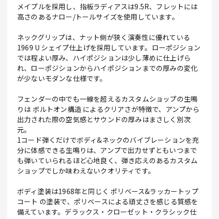
メイプルを採用し、指板ラディアスは9.5R、フレットには
高さのあるナロー/トールサイズを使用しています。
ネックグリップは、ナット側が狭く演奏性に優れている
1969 U シェイプ仕上げを採用しています。ローポジション
では程よい厚み、ハイポジションは少し薄めに仕上げら
れ、ローポジションからハイポジションまでの厚みの変化
が少ないモダンな仕様です。
フェンダーの中でも一線を超えるカスタムショップの生鳴
りは ボルトオン構造 によるクリアさが特徴で、アンプから
出力された際の空気感とサウンドの厚みはまさしく別次
元。
1コード弾くだけでボディ&ネックのバイブレーションを充
分に体感できる生鳴りは、アンプで出力せずともいつまで
も弾いていられるほど心地良く、弾き応えのあるカスタム
ショップでしか味わえないクオリティです。
ボディ塗装は1968年と同じく ポリベース&ラッカートップ
コート の塗装で、ポリベースによる頑丈さを感じる質感を
備えています。デラックス・クローゼット・クラシック仕