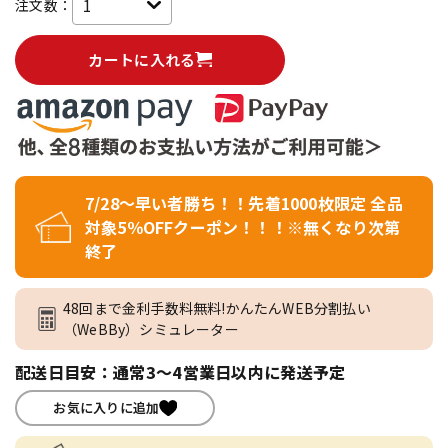
注文数：
カートに入れる
7/28～早い者勝ち！！先着1000枚限定 全品
対象5％OFFクーポン！！！※無くなり次第
終了
48回まで金利手数料無料!かんたんWEB分割払い
（WeBBy）シミュレーター
配送日目安：通常3～4営業日以内に発送予定
お気に入りに追加