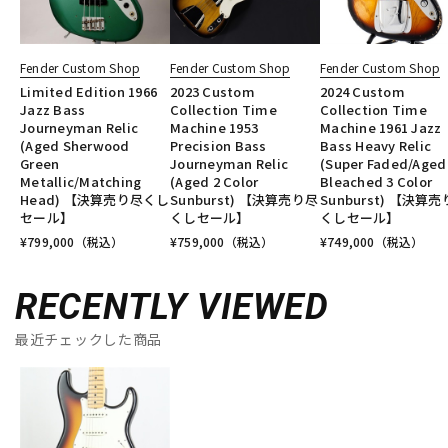
Fender Custom Shop
Fender Custom Shop
Fender Custom Shop
Limited Edition 1966
2023 Custom
2024 Custom
Jazz Bass
Collection Time
Collection Time
Journeyman Relic
Machine 1953
Machine 1961 Jazz
(Aged Sherwood
Precision Bass
Bass Heavy Relic
Green
Journeyman Relic
(Super Faded/Aged
Metallic/Matching
(Aged 2 Color
Bleached 3 Color
Head) 【決算売り尽くし
Sunburst) 【決算売り尽
Sunburst) 【決算
セール】
くしセール】
くしセール】
¥
799,000
（税込）
¥
759,000
（税込）
¥
749,000
（税込）
RECENTLY VIEWED
最近チェックした商品