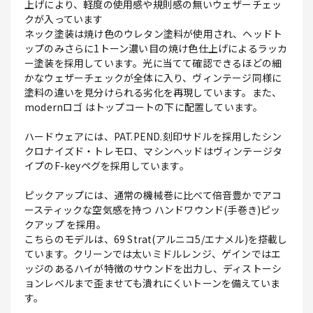
上げにより、軽度の使用感や規則感の無いウェザーチェッ
クが入っています
ネック塗装は焼け色のウレタン塗料が使用され、ヘッドト
ップのみさらに1トーン濃い目の焼け色仕上げによるラッカ
ー塗装を採用しています。光に当てて確認できるほどの細
かなウェザーチェックが全体に入り、ヴィンテージ同様に
塗料の違いを見分けられる劣化を再現しています。また、
modernロゴ はトップコートの下に配置しています。
ハードウェアには、PAT.PEND.刻印サドルを採用したシン
クロナイズド・トレモロ、マシンヘッドはヴィンテージタ
イプのF-keyペグを採用しています。
ピックアップには、通常の機械巻に比べて倍音豊かでアコ
ースティックな空気感を持つ ハンドワウンド(手巻き)ピッ
クアップ を採用。
こちらのモデルは、69 Strat(アルニコ5/エナメル)を搭載し
ています。クリーンでは太いミドルレンジ、ゲインではエ
ッジのあるハイが特徴のサウンドを出力し、ディストーシ
ョンレベルまで歪ませても潰れにくいトーンを備えていま
す。