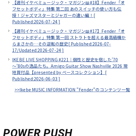
【週刊イケベミュージック・マガジン📖#18】Fender「オ
フセットボディ」特集 第二回 あのスイッチの使い方も伝
授！ジャズマスターとジャガーの違い編！[
Published:2026-07-24
]
【週刊イケベミュージック・マガジン📖#17】Fender「オ
フセットボディ」特集 第一回 ストラトを超える最高級機か
らまさかの…その逆転の歴史[
Published:2026-07-
17/
Updated:2026-07-24
]
IKEBE LIVE SHOPPING #221｜個性と歴史を宿した’70
～’80sの逸品たち。Amigo Guitar Show Nashville 2026 現
地買付品【presented by ベースコレクション】[
Published:2026-06-03
]
>>Ikebe MUSIC INFORMATION "Fender"のコンテンツ一覧
POWER PUSH