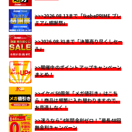
>>>2026.08.13まで「IkebePRIME プレ
ミアム感謝祭」
>>2026.08.31まで「決算売り尽くしセー
ル」
>>開催中のポイントアップキャンペーン
まとめ！
>>イケベ50周年「メガ値引き」はこち
ら！商品は頻繁に入れ替わりますので、
お見逃しなく！
>>迷うなら“4年間金利ゼロ！”最長48回
無金利キャンペーン