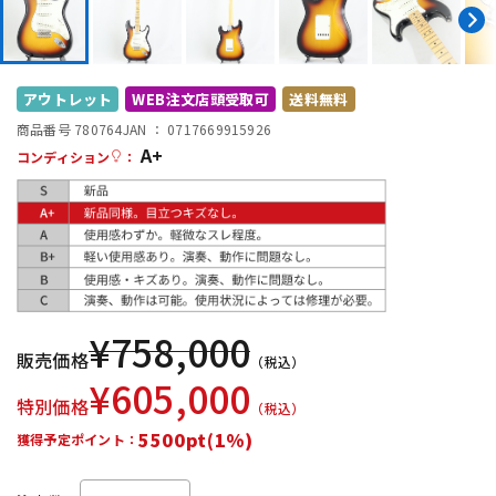
DTM オンライン納品
レコーディング機器
配信/ライブ機器
楽器アクセサリ
アウトレット
WEB注文店頭受取可
送料無料
商品番号 780764
JAN ：
0717669915926
A+
コンディション
：
中古
ヴィンテージ
¥
758,000
販売価格
（税込）
¥
605,000
特別価格
（税込）
5500pt(1%)
獲得予定ポイント：