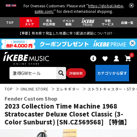
For Overseas Customers: Please visit "
https://global.ikebe-
gakki.com/
" for direct international shipping.
買う
売る
イベント
学割
TOP
店舗一覧
ストア
中古買取
動画
サービス
【重要】熊本県で発生した地震に伴う配送の遅延について(
07月29日
更新)
0
詳細検索
TOP
ONLINE STORE
エレキギター
ストラトキャスター・STタ
Fender Custom Shop
2023 Collection Time Machine 1968
Stratocaster Deluxe Closet Classic (3-
Color Sunburst) [SN.CZ569568] 【特価】
エレキギター
アコギ/エレアコ