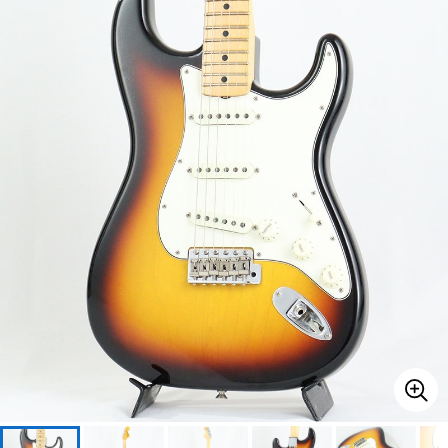
ベース
ウクレレ
ドラム
パーカッション
キーボード
電子ピアノ
管楽器
その他楽器
アンプ
エフェクター
DJ機器
DTM