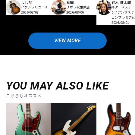
よしだ
秋庭
鈴木 健太郎
イケシブリユース
リボレ秋葉原店
ギターズステー
2026/08/07
2026/08/06
ン / アンプス
ョンプレミアム
2026/08/01
VIEW MORE
YOU MAY ALSO LIKE
こちらもオススメ