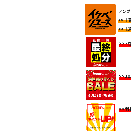
アンプ
>>【
>>【
>>
>>2
>>