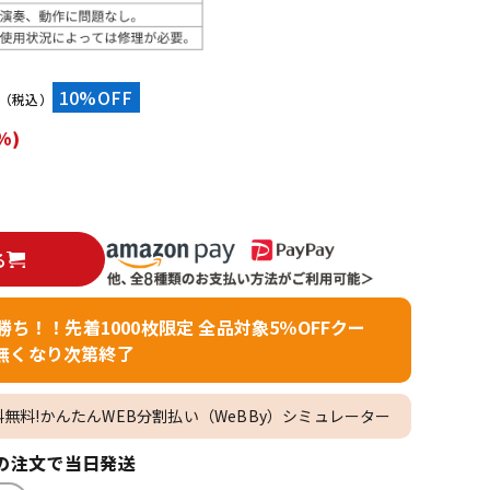
配信/ライブ
楽器アクセサ
機器
リ
10%OFF
（税込）
%)
る
者勝ち！！先着1000枚限定 全品対象5％OFFクー
無くなり次第終了
料無料!かんたんWEB分割払い（WeBBy）シミュレーター
の注文で当日発送