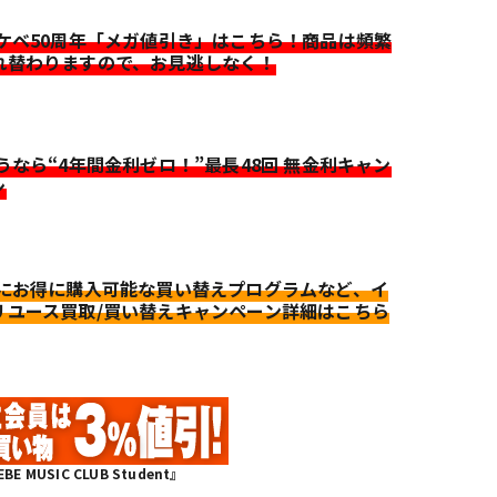
イケベ50周年「メガ値引き」はこちら！商品は頻繁
れ替わりますので、お見逃しなく！
迷うなら“4年間金利ゼロ！”最長48回 無金利キャン
ン
更にお得に購入可能な買い替えプログラムなど、イ
リユース買取/買い替えキャンペーン詳細はこちら
MUSIC CLUB Student』