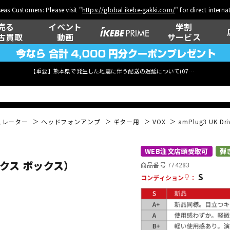
eas Customers: Please visit "
https://global.ikebe-gakki.com/
" for direct intern
売る
イベント
学割
古買取
動画
サービス
【重要】熊本県で発生した地震に伴う配送の遅延について(
07月29日
更新)
ュレーター
ヘッドフォンアンプ
ギター用
VOX
amPlug3 UK 
ベース
ウクレレ
WEB注文店頭受取可
弾
ヴォックス ボックス）
商品番号 774283
S
コンディション
：
管楽器
その他楽器