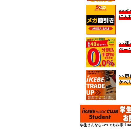
>>
に入
>>
ペー
>>
ケベ
学生さんならいつでもお得『IKEBE 