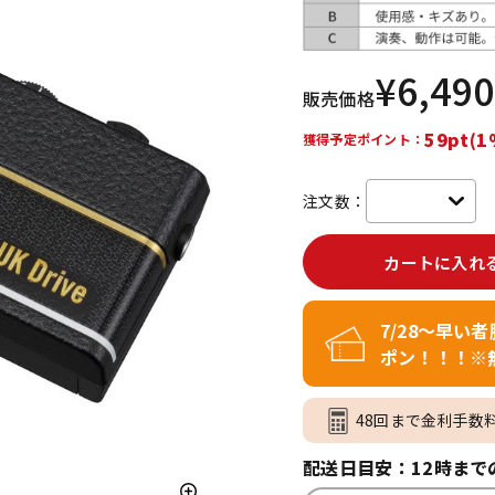
DTM オンラ
レコーディン
イン納品
グ機器
¥
6,490
販売価格
ジ
59pt(1
獲得予定ポイント：
注文数：
カートに入れ
7/28～早い
ポン！！！※
48回まで金利手数
配送日目安：12時まで