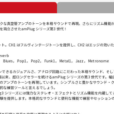
クな真空管アンプのトーンを本格サウンドで再現。さらにリズム機能が
立させたamPlug シリーズ第3 世代！
レート。CH1 はフルヴィンテージトーンを提供し、CH2 はエッジの効
verb
ues， Pop1， Pop2， Funk1， Metal1， Jazz， Metronome
・インできるカジュアルさ、アナログ回路にこだわった本格サウンド、そ
場以来、超ロングセラーを続けるamPlug シリーズの第3 世代です。
のアンプのトーンを再現しています。シンプルさと豊かなサウンド・
的な練習ツールと言えるでしょう。
ug3 シリーズには強力なステレオ・エフェクトとリズム機能を内蔵し
験を提供します。本格的なサウンドと便利な機能で練習やセッション