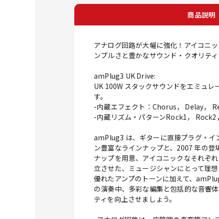
商品説明
アナログ回路が大幅に強化！アイコニッ
ンプルさと豊かなサウンド・クオリティを両
amPlug3 UK Drive:
UK 100W スタックサウンドをエミュ
す。
-内蔵エフェクト：Chorus， Delay， Re
-内蔵リズム・パターンRock1， Rock2， Bl
amPlug3 は、ギターに直接プラグ
ン豊富なラインナップと、2007 年の登
ナップを用意、アイコニックなそれぞれ
立させた、ミュージシャンにとって理想
優れたアンプのトーンに加えて、amPl
の演奏中、多彩な編集と包括的な音響体
ティを向上させましょう。