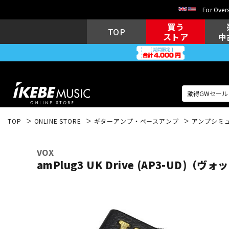
For Overs
買う
TOP
ストア
中
TOP
ONLINE STORE
ギターアンプ・ベースアンプ
アンプシミ
アコギ/エレ
エレキギター
アコ
VOX
amPlug3 UK Drive (AP3-UD)（
キーボード
電子ピアノ