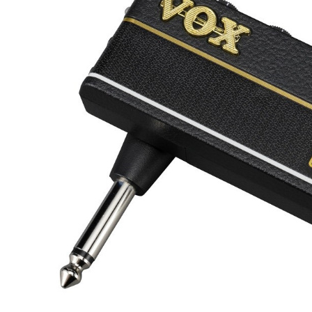
DJ機器
DTM
中古
ヴィンテー