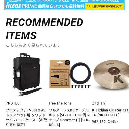
RECOMMENDED
ITEMS
こちらもよく見られています
PROTEC
Free The Tone
Zildjian
プロテック / IP-301QWL
ソルダーレスDCケーブル
K Zildjian Cluster Cr
トランペット用 クワッド
キット[SL-21DCL×6個＆
16 [NKZL16CLC]
セミ ハード ケース 【お取
ケーブル3mセット] [SLK-
¥
62,150
（税込）
り寄せ商品】
DCL-6]