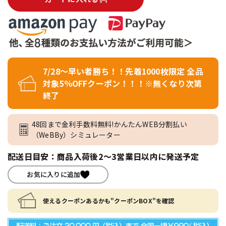
7/28～早い者勝ち！！先着1000枚限定 全品
対象5％OFFクーポン！！！※無くなり次第
終了
48回まで金利手数料無料!かんたんWEB分割払い
（WeBBy）シミュレーター
配送日目安：商品入荷後2～3営業日以内に発送予定
お気に入りに追加
使えるクーポンあるかも"クーポンBOX"を確認