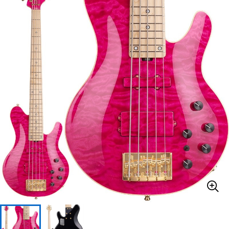
ベース
ウクレレ
ドラム
パーカッション
キーボード
電子ピアノ
管楽器
その他楽器
アンプ
エフェクター
DJ機器
DTM