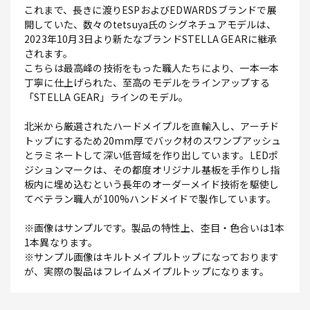
これまで、長きに渡りESPおよびEDWARDSブランドで展
開していた、数々のtetsuya氏のシグネチュアモデルは、
2023年10月3日より新たなブランドSTELLA GEARに継承
されます。
こちらは最高峰の技術をもった職人たちにより、一本一本
丁寧に仕上げられた、至高のモデルをラインアップする
「STELLA GEAR」ラインのモデル。
北米から厳選されたハードメイプルを直輸入し、アーチド
トップにするため20mm厚でバック材のスワンプアッシュ
とラミネートして深い低音域を作り出しています。LEDポ
ジションマークは、その都度オリジナル基板を手作りし指
板内に埋め込むという長年のオーダーメイド技術を駆使し
てベテラン職人が100%ハンドメイドで製作しています。
※画像はサンプルです。製品の特性上、杢目・色合いは1本
1本異なります。
※サンプル画像はキルトメイプルトップになっております
が、実際の製品はフレイムメイプルトップになります。