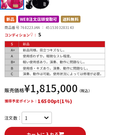
DTM オンライン納品
レコーディング機器
新品
WEB注文店頭受取可
送料無料
配信/ライブ機器
楽器アクセサリ
商品番号 768223
JAN ：
4515303283143
S
コンディション
：
中古
ヴィンテージ
¥
1,815,000
販売価格
（税込）
16500pt(1%)
獲得予定ポイント：
注文数：
カートに入れる