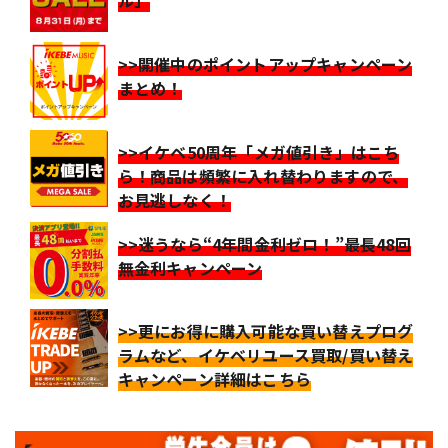
ル」
>>開催中のポイントアップキャンペーン
まとめ！
>>イケベ50周年「メガ値引き」はこち
ら！商品は頻繁に入れ替わりますので、
お見逃しなく！
>>迷うなら“4年間金利ゼロ！”最長48回
無金利キャンペーン
>>更にお得に購入可能な買い替えプログ
ラムなど、イケベリユース買取/買い替え
キャンペーン詳細はこちら