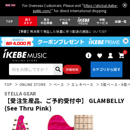
For Overseas Customers: Please visit "
https://global.ikebe-
gakki.com/
" for direct international shipping.
買う
売る
イベント
学割
TOP
店舗一覧
ストア
中古買取
動画
サービス
【重要】熊本県で発生した地震に伴う配送の遅延について(
07月29日
更新)
0
詳細検索
TOP
ONLINE STORE
ベース
エレキベース
5弦ベース・6弦
STELLA GEAR
【受注生産品、ご予約受付中】 GLAMBELLY
(See Thru Pink)
エレキギター
アコギ/エレアコ