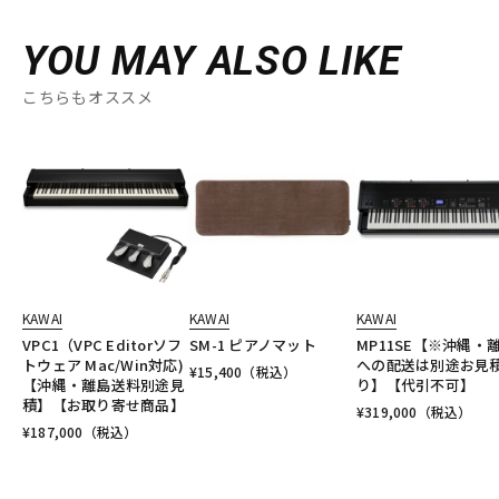
YOU MAY ALSO LIKE
こちらもオススメ
KAWAI
KAWAI
KAWAI
VPC1（VPC Editorソフ
SM-1 ピアノマット
MP11SE【※沖縄・
トウェア Mac/Win対応)
への配送は別途お見
¥
15,400
（税込）
【沖縄・離島送料別途見
り】【代引不可】
積】【お取り寄せ商品】
¥
319,000
（税込）
¥
187,000
（税込）