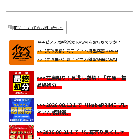
商品についてのお問い合わせ
電子ピアノ/鍵盤楽器 KAWAIをお持ちですか？
>>【買取実績】電子ピアノ/鍵盤楽器 KAWAI
>>【買取価格】電子ピアノ/鍵盤楽器KAWAI
>>>在庫限り！見逃し厳禁！「在庫一掃
最終処分」
>>>2026.08.13まで「IkebePRIME プレ
ミアム感謝祭」
>>2026.08.31まで「決算売り尽くしセー