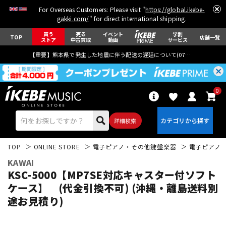
For Overseas Customers: Please visit "
https://global.ikebe-
gakki.com/
" for direct international shipping.
買う
売る
イベント
学割
TOP
店舗一覧
ストア
中古買取
動画
サービス
【重要】熊本県で発生した地震に伴う配送の遅延について(
07月29日
更新)
0
詳細検索
TOP
ONLINE STORE
電子ピアノ・その他鍵盤楽器
電子ピアノ
KAWAI
KSC-5000【MP7SE対応キャスター付ソフト
ケース】 (代金引換不可) (沖縄・離島送料別
途お見積り)
エレキギター
アコギ/エレアコ