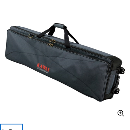
ベース
ウクレレ
ドラム
パーカッション
キーボード
電子ピアノ
管楽器
その他楽器
アンプ
エフェクター
DJ機器
DTM