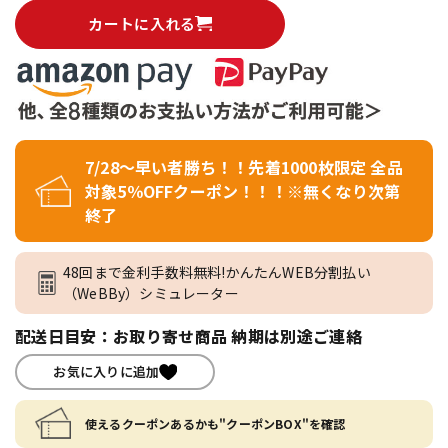
カートに入れる
7/28～早い者勝ち！！先着1000枚限定 全品
対象5％OFFクーポン！！！※無くなり次第
終了
48回まで金利手数料無料!かんたんWEB分割払い
（WeBBy）シミュレーター
配送日目安：お取り寄せ商品 納期は別途ご連絡
お気に入りに追加
使えるクーポンあるかも"クーポンBOX"を確認