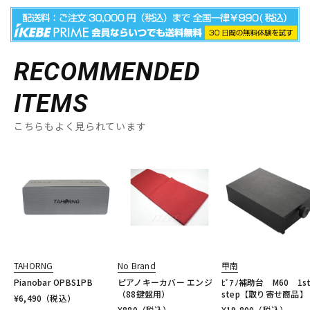
RECOMMENDED
ITEMS
こちらもよく見られています
TAHORNG
No Brand
甲南
Pianobar OPBS1PB
ピアノキーカバー エンジ
ﾋﾟｱﾉ補助台 M60 1
（88鍵盤用）
step【取り寄せ商品】
¥
6,490
（税込）
¥
880
（税込）
¥
19,800
（税込）