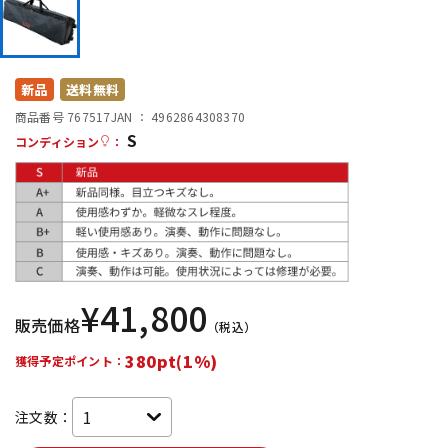
DTM オンライン納品
レコーディング機器
配信/ライブ機器
楽器アクセサリ
新品
送料無料
商品番号 767517
JAN ：
4962864308370
S
コンディション
：
中古
ヴィンテージ
¥
41,800
販売価格
（税込）
380pt(1%)
獲得予定ポイント：
注文数：