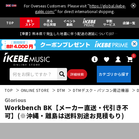
For Overseas Customers: Please visit "
https://global.ikebe-
gakki.com/
" for direct international shipping.
買う
売る
イベント
学割
TOP
店舗一覧
ストア
中古買取
動画
サービス
【重要】熊本県で発生した地震に伴う配送の遅延について(
07月29日
更新)
0
詳細検索
TOP
ONLINE STORE
DTM
DTMデスク・パソコン周辺機器
Glorious
Workbench BK【メーカー直送・代引き不
可】(※沖縄・離島は送料別途お見積もり)
エレキギター
アコギ/エレアコ