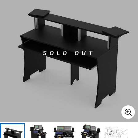
ベース
ウクレレ
ドラム
パーカッション
SOLD OUT
キーボード
電子ピアノ
管楽器
その他楽器
アンプ
エフェクター
DJ機器
DTM