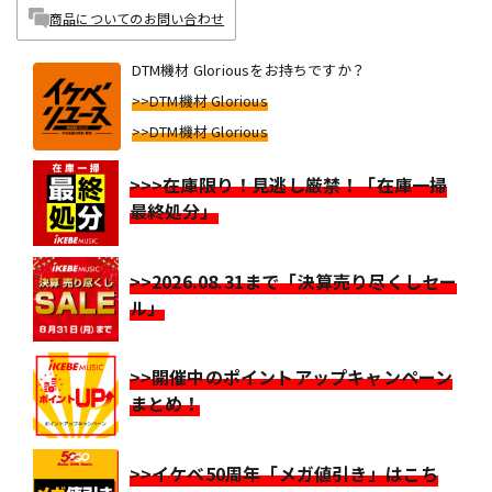
商品についてのお問い合わせ
DTM機材 Gloriousをお持ちですか？
>>DTM機材 Glorious
>>DTM機材 Glorious
>>>在庫限り！見逃し厳禁！「在庫一掃
最終処分」
>>2026.08.31まで「決算売り尽くしセー
ル」
>>開催中のポイントアップキャンペーン
まとめ！
>>イケベ50周年「メガ値引き」はこち