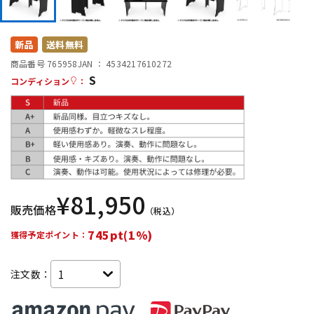
DTM オンライン納品
レコーディング機器
新品
送料無料
配信/ライブ機器
楽器アクセサリ
商品番号 765958
JAN ：
4534217610272
S
コンディション
：
中古
ヴィンテージ
¥
81,950
販売価格
（税込）
745pt(1%)
獲得予定ポイント：
注文数：