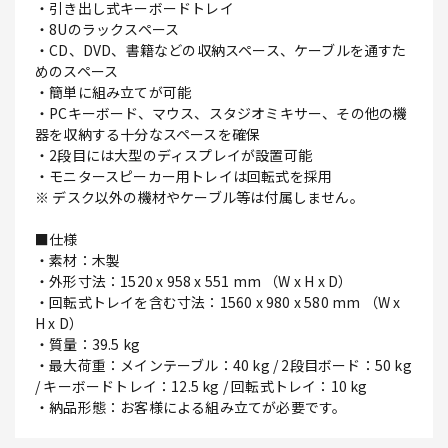
・引き出し式キーボードトレイ
・8Uのラックスペース
・CD、DVD、書籍などの収納スペース、ケーブルを通すた
めのスペース
・簡単に組み立てが可能
・PCキーボード、マウス、スタジオミキサー、その他の機
器を収納する十分なスペースを確保
・2段目には大型のディスプレイが設置可能
・モニタースピーカー用トレイは回転式を採用
※ デスク以外の機材やケーブル等は付属しません。
■仕様
・素材：木製
・外形寸法：1520 x 958 x 551 mm （W x H x D）
・回転式トレイを含む寸法：1560 x 980 x 580 mm （W x
H x D）
・質量：39.5 kg
・最大荷重：メインテーブル：40 kg / 2段目ボード：50 kg
/ キーボードトレイ：12.5 kg / 回転式トレイ：10 kg
・納品形態：お客様による組み立てが必要です。