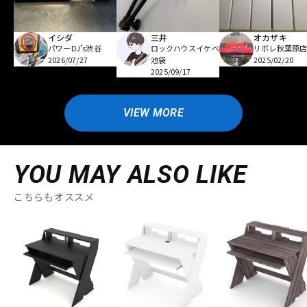
イシダ
三井
オカザキ
パワーDJ's渋谷
ロックハウスイケベ
リボレ秋葉原
2026/07/27
池袋
2025/02/20
2025/09/17
VIEW MORE
YOU MAY ALSO LIKE
こちらもオススメ