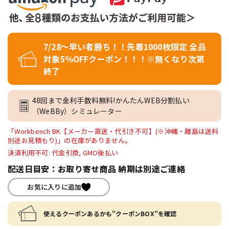
7/28～早い者勝ち！！先着1000枚限定 全品
対象5％OFFクーポン！！！※無くなり次第
終了
48回まで金利手数料無料!かんたんWEB分割払い
（WeBBy）シミュレーター
「Workbench BK【メーカー直送・代引き不可】(※沖縄・離島は送料
別途お見積もり)」の在庫がありません。
決済利用不可: 代金引換, GMO後払い
配送日目安：お取り寄せ商品 納期は別途ご連絡
お気に入りに追加
使えるクーポンあるかも"クーポンBOX"を確認