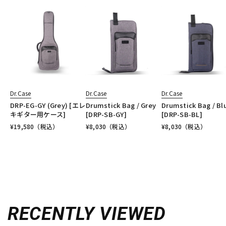
Dr.Case
Dr.Case
Dr.Case
DRP-EG-GY (Grey) [エレ
Drumstick Bag / Grey
Drumstick Bag / Bl
キギター用ケース]
[DRP-SB-GY]
[DRP-SB-BL]
¥
19,580
（税込）
¥
8,030
（税込）
¥
8,030
（税込）
RECENTLY VIEWED