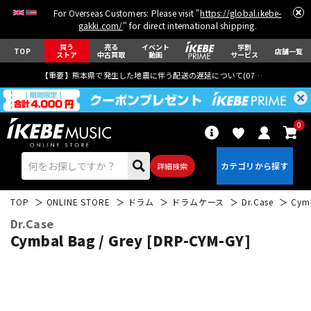
For Overseas Customers: Please visit "
https://global.ikebe-
gakki.com/
" for direct international shipping.
買う
売る
イベント
学割
TOP
店舗一覧
ストア
中古買取
動画
サービス
【重要】熊本県で発生した地震に伴う配送の遅延について(
07月29日
更新)
0
詳細検索
TOP
ONLINE STORE
ドラム
ドラムケース
Dr.Case
Cymb
Dr.Case
Cymbal Bag / Grey [DRP-CYM-GY]
エレキギター
アコギ/エレアコ