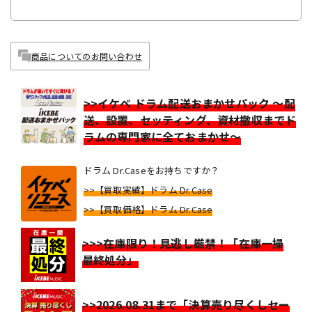
商品についてのお問い合わせ
>>イケベ ドラム配送おまかせパック ～配
送、設置、セッティング、資材撤収までド
ラムの専門家に全ておまかせ～
ドラム Dr.Caseをお持ちですか？
>>【買取実績】ドラム Dr.Case
>>【買取価格】ドラム Dr.Case
>>>在庫限り！見逃し厳禁！「在庫一掃
最終処分」
>>2026.08.31まで「決算売り尽くしセー