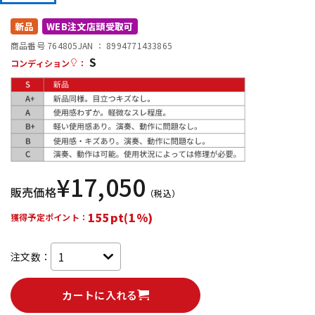
DTM オンライン納品
レコーディング機器
新品
WEB注文店頭受取可
商品番号 764805
JAN ：
8994771433865
S
配信/ライブ機器
楽器アクセサリ
コンディション
：
中古
ヴィンテージ
¥
17,050
販売価格
（税込）
155pt(1%)
獲得予定ポイント：
注文数：
カートに入れる