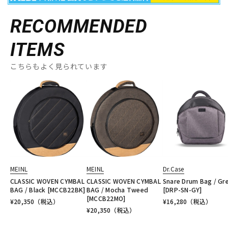
RECOMMENDED
ITEMS
こちらもよく見られています
MEINL
MEINL
Dr.Case
CLASSIC WOVEN CYMBAL
CLASSIC WOVEN CYMBAL
Snare Drum Bag / Gr
BAG / Black [MCCB22BK]
BAG / Mocha Tweed
[DRP-SN-GY]
[MCCB22MO]
¥
20,350
（税込）
¥
16,280
（税込）
¥
20,350
（税込）