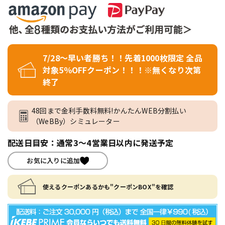
7/28～早い者勝ち！！先着1000枚限定 全品
対象5％OFFクーポン！！！※無くなり次第
終了
48回まで金利手数料無料!かんたんWEB分割払い
（WeBBy）シミュレーター
配送日目安：通常3～4営業日以内に発送予定
お気に入りに追加
使えるクーポンあるかも"クーポンBOX"を確認