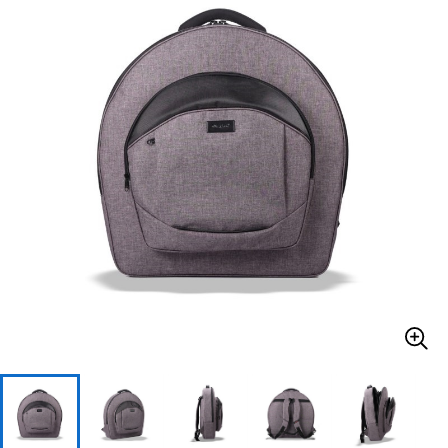
ベース
ウクレレ
ドラム
パーカッション
キーボード
電子ピアノ
管楽器
その他楽器
アンプ
エフェクター
DJ機器
DTM