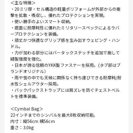
＜主な特徴＞
・20ミリ厚・セル構造の軽量ポリフォームが外部からの衝
撃を拡散・吸収し、優れたプロテクションを実現。
・使い勝手のよいスマート収納。
・底面に耐摩耗性に優れたミリタリースペックによるラバ
ープロテクションを装備。
・頑丈かつ快適なグリップ感を生み出すウェビング・ハン
ドル。
・力が加わる部分にはバータックステッチを追加で施して
縫製強度を強化。
・日本が誇る信頼のYKK製ファスナーを採用。(タブ部はブ
ランドオリジナル）
・雨や雪の中でも天候に関係なく持ち運びできる耐摩耗/耐
水性シェルアウター採用。
・バックパックストラップには肩ズレを防ぐチェストベル
トを標準装備。
＜Cymbal Bag＞
22インチまでのシンバルを最大8枚収納可能。
内寸：縦56cm 横56cm
重さ：3.0kg