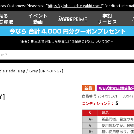
eas Customers: Please visit "
https://global.ikebe-gakki.com/
" for direct intern
売る
イベント
学割
古買取
動画
サービス
【重要】熊本県で発生した地震に伴う配送の遅延について(
07月29日
更新)
le Pedal Bag / Grey [DRP-DP-GY]
ベース
ウクレレ
新品
WEB注文店頭受取
Y]
商品番号 764799
JAN ：
89947
S
コンディション
：
管楽器
その他楽器