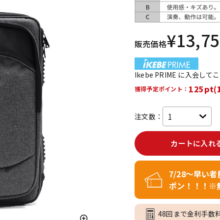
DTM オンラ
レコーディン
イン納品
グ機器
¥
13,7
販売価格
ジ
Ikebe PRIME に入会し
125pt(
獲得予定ポイント：
注文数：
カートに入れ
7/28～早い
ポン！！！※
48回まで金利手数