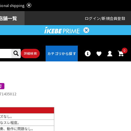
ational shipping.
店舗一覧
ログイン
新規会員登録
0
詳細検索
パーカッショ
ドラム
ン
可
71435012
アンプ
エフェクター