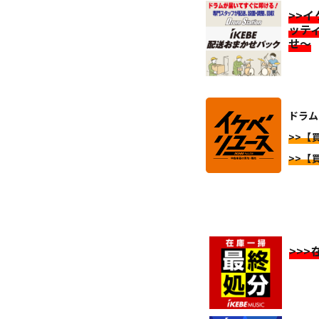
>>
ッテ
せ～
ドラム
>>【
>>【
>>