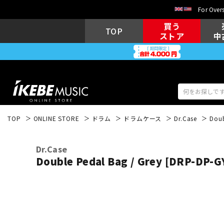
For Overs
買う
TOP
ストア
中
TOP
ONLINE STORE
ドラム
ドラムケース
Dr.Case
Doub
アコギ/エレ
エレキギター
アコ
Dr.Case
Double Pedal Bag / Grey [DRP-DP-G
キーボード
電子ピアノ