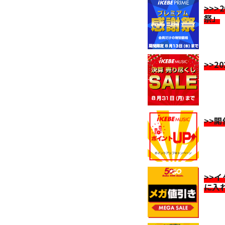
>>>
祭」
>>2
>>
>>
に入