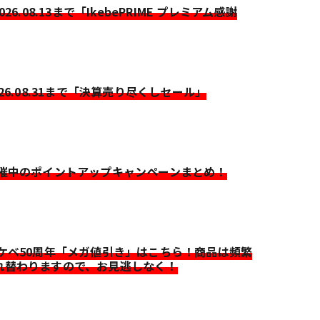
2026.08.13まで「IkebePRIME プレミアム感謝
026.08.31まで「決算売り尽くしセール」
開催中のポイントアップキャンペーンまとめ！
イケベ50周年「メガ値引き」はこちら！商品は頻繁
れ替わりますので、お見逃しなく！