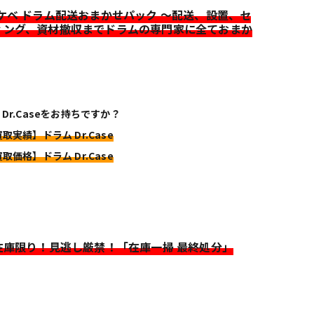
イケベ ドラム配送おまかせパック ～配送、設置、セ
ィング、資材撤収までドラムの専門家に全ておまか
 Dr.Caseをお持ちですか？
買取実績】ドラム Dr.Case
買取価格】ドラム Dr.Case
>在庫限り！見逃し厳禁！「在庫一掃 最終処分」