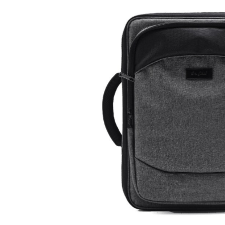
DJ機器
DTM
中古
ヴィンテー