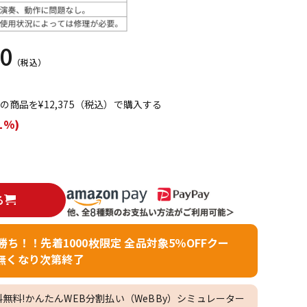
配信/ライブ
楽器アクセサ
機器
リ
50
（税込）
てこの商品を¥12,375（税込）で購入する
1%)
る
者勝ち！！先着1000枚限定 全品対象5％OFFクー
無くなり次第終了
料無料!かんたんWEB分割払い（WeBBy）シミュレーター