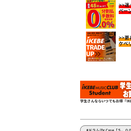
>>
ペー
>>
ケベ
学生さんならいつでもお得『IKEBE 
ドラム/Dr.Case【５