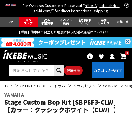
For Overseas Customers: Please visit "
https://global.ikebe-
gakki.com/
" for direct international shipping.
買う
売る
イベント
学割
TOP
店舗一覧
ストア
中古買取
動画
サービス
【重要】熊本県で発生した地震に伴う配送の遅延について(
07月29日
更新)
0
詳細検索
TOP
ONLINE STORE
ドラム
ドラムセット
YAMAHA
St
YAMAHA
Stage Custom Bop Kit [SBP8F3-CLW]
【カラー：クラシックホワイト（CLW）】
エレキギター
アコギ/エレアコ