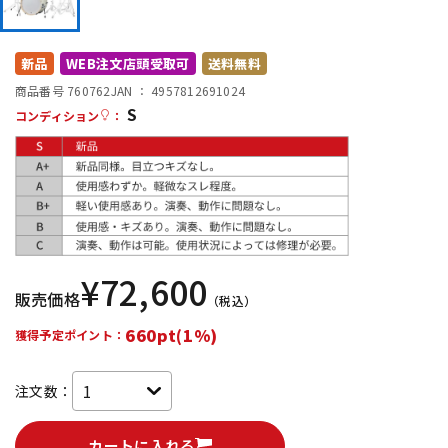
DTM オンライン納品
レコーディング機器
新品
WEB注文店頭受取可
送料無料
配信/ライブ機器
楽器アクセサリ
商品番号 760762
JAN ：
4957812691024
S
コンディション
：
中古
ヴィンテージ
¥
72,600
販売価格
（税込）
660pt(1%)
獲得予定ポイント：
注文数：
カートに入れる