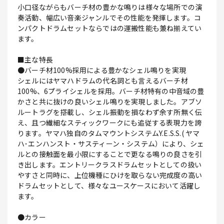
小口径ながらもバーチ材の豊かな鳴りは様々な場所での演
奏活動、幅広い音楽ジャンルでその性能を発揮します。コ
ンパクトドラムセットならではの運搬性能も兼ね揃えてい
ます。
■主な特長
●バーチ材100%採用による豊かなシェル鳴りを実現
シェルにはヤマハドラムの代名詞とも言えるバーチ材
100%、6プライシェルを採用。バーチ材特有の中音域の豊
かさと共に抜けの良いシェル鳴りを実現しました。アブソ
ルートラグを搭載し、シェル振動を損なわず余す所無く伝
え、且つ繊細なスティックワークにも追従する表現力を誇
ります。ヤマハ独自のタムマウントシステムY.E.S.S.( ヤマ
ハ･エンハンスト・サスティーン・システム）により、シェ
ルとの接触面を最小限にすることで更なる鳴りの良さを引
き出します。エントリークラスドラムセットとしての扱い
やすさと同時に、上位機種にひけを取らない完成度の高い
ドラムセットとして、様々なユースケースにおいて活躍し
ます。
●カラー