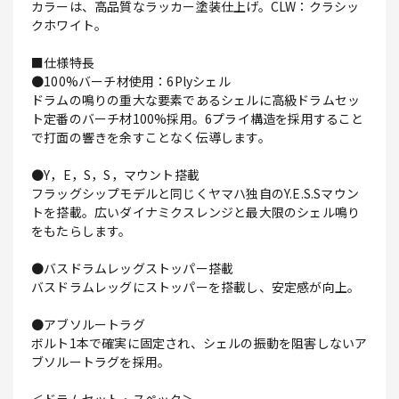
カラーは、高品質なラッカー塗装仕上げ。CLW：クラシッ
クホワイト。
■仕様特長
●100%バーチ材使用：6Plyシェル
ドラムの鳴りの重大な要素であるシェルに高級ドラムセッ
ト定番のバーチ材100%採用。6プライ構造を採用すること
で打面の響きを余すことなく伝導します。
●Y，E，S，S，マウント搭載
フラッグシップモデルと同じくヤマハ独自のY.E.S.Sマウン
トを搭載。広いダイナミクスレンジと最大限のシェル鳴り
をもたらします。
●バスドラムレッグストッパー搭載
バスドラムレッグにストッパーを搭載し、安定感が向上。
●アブソルートラグ
ボルト1本で確実に固定され、シェルの振動を阻害しないア
ブソルートラグを採用。