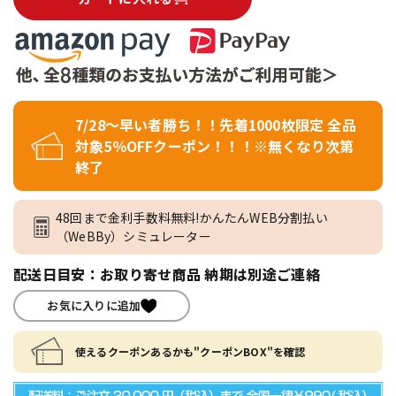
7/28～早い者勝ち！！先着1000枚限定 全品
対象5％OFFクーポン！！！※無くなり次第
終了
48回まで金利手数料無料!かんたんWEB分割払い
（WeBBy）シミュレーター
配送日目安：お取り寄せ商品 納期は別途ご連絡
お気に入りに追加
使えるクーポンあるかも"クーポンBOX"を確認