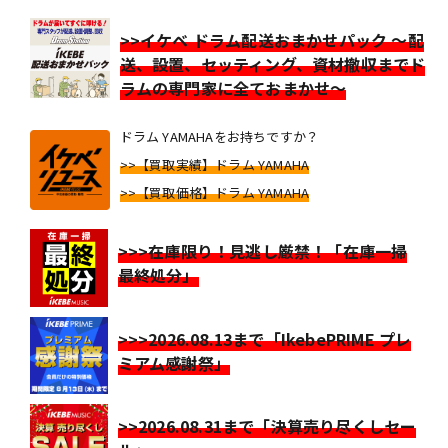
>>イケベ ドラム配送おまかせパック ～配
送、設置、セッティング、資材撤収までド
ラムの専門家に全ておまかせ～
ドラム YAMAHAをお持ちですか？
>>【買取実績】ドラム YAMAHA
>>【買取価格】ドラム YAMAHA
>>>在庫限り！見逃し厳禁！「在庫一掃
最終処分」
>>>2026.08.13まで「IkebePRIME プレ
ミアム感謝祭」
>>2026.08.31まで「決算売り尽くしセー