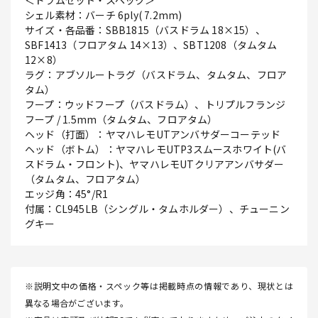
＜ドラムセット・スペック＞
シェル素材：バーチ 6ply( 7.2mm)
サイズ・各品番：SBB1815（バスドラム 18×15）、
SBF1413（フロアタム 14×13）、SBT1208（タムタム
12×8）
ラグ：アブソルートラグ（バスドラム、タムタム、フロア
タム）
フープ：ウッドフープ（バスドラム）、トリプルフランジ
フープ / 1.5mm（タムタム、フロアタム）
ヘッド（打面）：ヤマハレモUTアンバサダーコーテッド
ヘッド（ボトム）：ヤマハレモUTP3スムースホワイト(バ
スドラム・フロント)、ヤマハレモUTクリアアンバサダー
（タムタム、フロアタム）
エッジ角：45°/R1
付属：CL945LB（シングル・タムホルダー）、チューニン
グキー
※説明文中の価格・スペック等は掲載時点の情報であり、現状とは
異なる場合がございます。