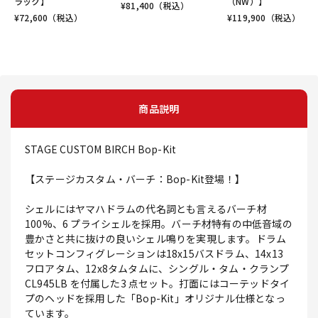
ラック】
（NW）】
¥
81,400
（税込）
¥
72,600
（税込）
¥
119,900
（税込）
商品説明
STAGE CUSTOM BIRCH Bop-Kit
【ステージカスタム・バーチ：Bop-Kit登場！】
シェルにはヤマハドラムの代名詞とも言えるバーチ材
100%、6 プライシェルを採用。バーチ材特有の中低音域の
豊かさと共に抜けの良いシェル鳴りを実現します。ドラム
セットコンフィグレーションは18x15バスドラム、14x13
フロアタム、12x8タムタムに、シングル・タム・クランプ
CL945LB を付属した3 点セット。打面にはコーテッドタイ
プのヘッドを採用した「Bop-Kit」オリジナル仕様となっ
ています。