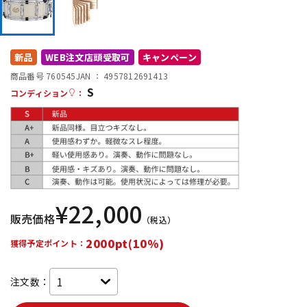
DTM オンライン納品
レコーディング機器
新品
WEB注文店頭受取可
キャンペーン
配信/ライブ機器
楽器アクセサリ
商品番号 760545
JAN ：
4957812691413
S
コンディション
：
中古
ヴィンテージ
¥
22,000
販売価格
（税込）
2000pt(10%)
獲得予定ポイント：
注文数：