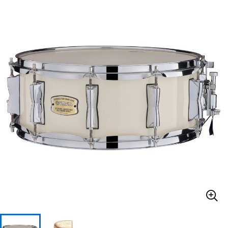
ベース
ウクレレ
ドラム
パーカッション
キーボード
電子ピアノ
管楽器
その他楽器
アンプ
エフェクター
DJ機器
DTM