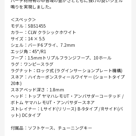
バーチ材特有の中音域の豊かさとともに抜けの良いシェル
鳴りを実現しました。
＜スペック＞
モデル：SBS1455
カラー：CLW クラシックホワイト
サイズ：14 × 5.5
シェル：バーチ6プライ、7.2mm
エッジ角：45°/R1
フープ：1.5mmトリプルフランジフープ、10ホール
ラグ：ワンピースラグ
ラグナット：ロック式 (ラグインサーションプレート機構)
スネア：ハイカーボンスティールワイヤー (ショートタイプ
20本)
スネアベッド深さ：1.8mm
ヘッド：トップ ヤマハレモUT・アンバサダーコーテッド /
ボトム ヤマハレモUT・アンバサダースネア
ストレイナー：Lサイド(リリース) B-9タイプ / Rサイド(バ
ット) DCタイプ
付属品：ソフトケース、チューニングキー