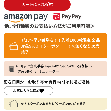
カートに入れる
7/28～早い者勝ち！！先着1000枚限定 全品
対象5％OFFクーポン！！！※無くなり次第
終了
48回まで金利手数料無料!かんたんWEB分割払い
（WeBBy）シミュレーター
配送日目安：お取り寄せ商品 納期は別途ご連絡
お気に入りに追加
使えるクーポンあるかも"クーポンBOX"を確認