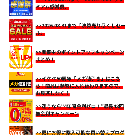
ミアム感謝祭」
>>2026.08.31まで「決算売り尽くしセー
ル」
>>開催中のポイントアップキャンペーン
まとめ！
>>イケベ50周年「メガ値引き」はこち
ら！商品は頻繁に入れ替わりますので、
お見逃しなく！
>>迷うなら“4年間金利ゼロ！”最長48回
無金利キャンペーン
>>更にお得に購入可能な買い替えプログ