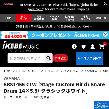
For Overseas Customers: Please visit "
https://global.ikebe-
gakki.com/
" for direct international shipping.
買う
売る
イベント
学割
TOP
店舗一覧
ストア
中古買取
動画
サービス
【重要】熊本県で発生した地震に伴う配送の遅延について(
07月29日
更新)
0
詳細検索
TOP
ONLINE STORE
ドラム
スネアドラム
YAMAHA
SBS
YAMAHA
SBS1455 CLW [Stage Custom Birch Snare
Drum 14×5.5/ クラシックホワイト]
ドラステサマーセール2026対象品！
エレキギター
アコギ/エレアコ
ポイント
10%
還元