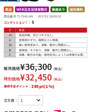
DTM オンライン納品
レコーディング機器
新品
WEB注文店頭受取可
動画あり
送料無料
商品番号 757840
JAN ：
4957812668620
S
配信/ライブ機器
楽器アクセサリ
コンディション
：
中古
ヴィンテージ
¥
36,300
販売価格
（税込）
¥
32,450
特別価格
（税込）
295pt(1%)
獲得予定ポイント：
注文数：