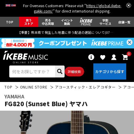
For Overseas Customers: Please visit "
https://global.ikebe-
gakki.com/
" for direct international shipping.
買う
売る
イベント
学割
TOP
店舗一覧
ストア
中古買取
動画
サービス
【重要】熊本県で発生した地震に伴う配送の遅延について(
07月29日
更新)
0
詳細検索
TOP
ONLINE STORE
アコースティック・エレアコギター
アコ
YAMAHA
FG820 (Sunset Blue) ヤマハ
エレキギター
アコギ/エレアコ