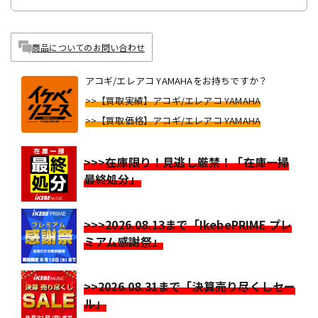
商品についてのお問い合わせ
アコギ/エレアコ YAMAHAをお持ちですか？
>>【買取実績】アコギ/エレアコ YAMAHA
>>【買取価格】アコギ/エレアコ YAMAHA
>>>在庫限り！見逃し厳禁！「在庫一掃
最終処分」
>>>2026.08.13まで「IkebePRIME プレ
ミアム感謝祭」
>>2026.08.31まで「決算売り尽くしセー
ル」