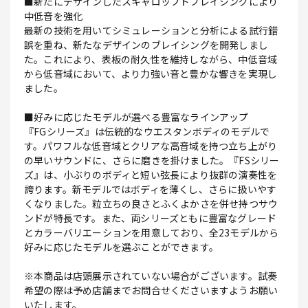
■新たにデザインしたスキャロップドブレイシングにより
中低音を強化
最新の技術を用いてシミュレーションと分析による試行錯
誤を重ね、新たなデザインのブレイシングを開発しまし
た。これにより、表板の耐久性を維持しながら、中低音域
から低音域において、より力強い音と豊かな響きを実現し
ました。
■好みに応じたモデルが選べる豊富なラインアップ
『FGシリーズ』は伝統的なウエスタンボディのモデルで
す。パワフルな低音域とクリアな高音域を持つ立ち上がり
の早いサウンドに、さらに磨きを掛けました。『FSシリー
ズ』は、小ぶりのボディと短い弦長により抜群の演奏性を
誇ります。新モデルではボディを薄くし、さらに扱いやす
くなりました。粒立ちの良さとふくよかさを併せ持つサウ
ンドが特長です。また、両シリーズともに豊富なグレード
とカラーバリエーションを用意しており、全23モデルから
好みに応じたモデルを選ぶことができます。
※本商品は店頭展示されていない場合がございます。試奏
希望の際は予め店舗までお問合せくださいますようお願い
いたします。