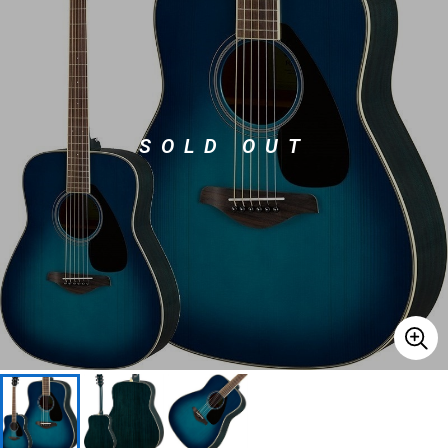
ベース
ウクレレ
ドラム
パーカッション
SOLD OUT
キーボード
電子ピアノ
管楽器
その他楽器
アンプ
エフェクター
DJ機器
DTM