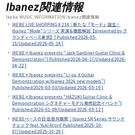
Ibanez関連情報
Ikebe MUSIC INFORMATION Ibanez関連情報
IKEBE LIVE SHOPPING # 214｜新たな『モード』誕生！
Ibanez ”Mode”シリーズ 実演＆徹底解説【presented by グ
ランディベース東京】[
Published:2026-05-
15/
Updated:2026-05-14
]
IKEBE×Ibanez presents “Jack Gardiner Guitar Clinic &
Demonstration”[
Published:2026-04-17/
Updated:2026-
04-22
]
IKEBE×Ibanez presents “Li-sa-X Guitar
Demonstration w/Ibanez 2026 new models”[
Published:2026-03-03/
Updated:2026-03-19
]
IKEBE×Ibanez presents “HAZUKI Guitar Clinic &
Demonstration シグネチャーモデル発売記念イベント”[
Published:2026-01-09/
Updated:2026-03-12
]
IKEBEベースの日 低音共振祭｜Ibanez SR Series サウンド
チェック feat. Yuki Atori[
Published:2025-10-
07/
Updated:2025-10-29
]