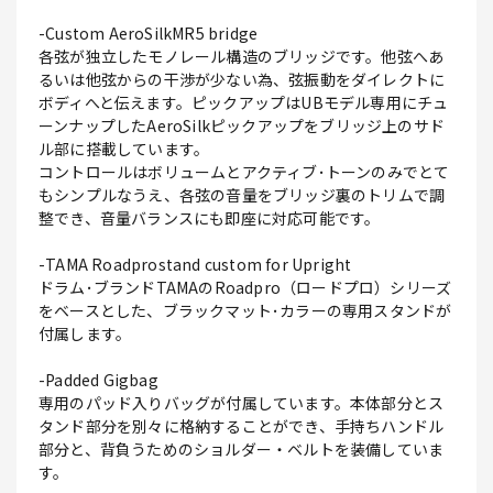
-Custom AeroSilkMR5 bridge
各弦が独立したモノレール構造のブリッジです。他弦へあ
るいは他弦からの干渉が少ない為、弦振動をダイレクトに
ボディへと伝えます。ピックアップはUBモデル専用にチュ
ーンナップしたAeroSilkピックアップをブリッジ上のサド
ル部に搭載しています。
コントロールはボリュームとアクティブ･トーンのみでとて
もシンプルなうえ、各弦の音量をブリッジ裏のトリムで調
整でき、音量バランスにも即座に対応可能です。
-TAMA Roadprostand custom for Upright
ドラム･ブランドTAMAのRoadpro（ロードプロ）シリーズ
をベースとした、ブラックマット･カラーの専用スタンドが
付属します。
-Padded Gigbag
専用のパッド入りバッグが付属しています。本体部分とス
タンド部分を別々に格納することができ、手持ちハンドル
部分と、背負うためのショルダー・ベルトを装備していま
す。