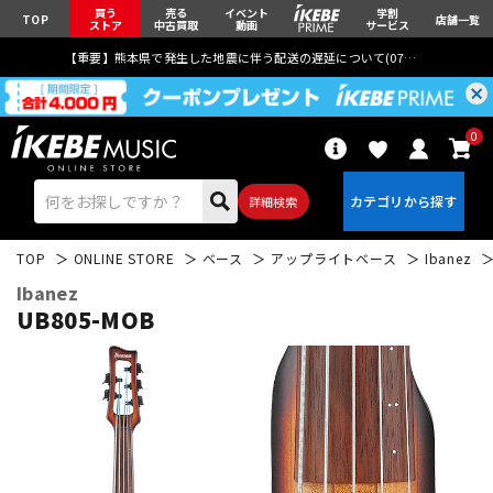
買う
売る
イベント
学割
TOP
店舗一覧
ストア
中古買取
動画
サービス
【重要】熊本県で発生した地震に伴う配送の遅延について(
07月29日
更新)
0
詳細検索
TOP
ONLINE STORE
ベース
アップライトベース
Ibanez
Ibanez
UB805-MOB
エレキギター
アコギ/エレアコ
ベース
ウクレレ