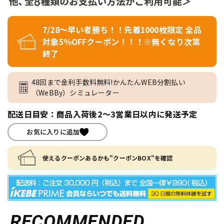
7/28～早い者勝ち！！先着1000枚限定 全品
対象5％OFFクーポン！！！※無くなり次第
終了
48回まで金利手数料無料!かんたんWEB分割払い
（WeBBy）シミュレーター
配送日目安：商品入荷後2～3営業日以内に発送予定
お気に入りに追加
使えるクーポンあるかも"クーポンBOX"を確認
RECOMMENDED