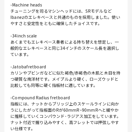
-Machine heads
チューニングを司るマシンヘッドには、SRモデルなど
Ibanezのエレキベースと共通のものを採用しました。使い
やすさと安定性をともに確保したチョイスです。
-34inch scale
あくまでもエレキベース奏者による持ち替えを想定し、一
般的なエレキベースと同じ34インチのスケール長を選択し
ています。
-Jatobafretboard
カリンやブビンガなどに似た褐色/赤褐色の木肌と木目を持
つ硬質な南洋材です。メイプルより硬く、ローズウッドと
比較しても同等に硬く指板材に適しています。
-Compound Radius fretboard
指板には、ナットからブリッジ上のスケールラインに向か
うにしたがって指板面のRが60mmR~90mmRへと緩やか
に推移していくコンパウンド･ラジアス加工をしています。
ナット付近で握り込みやすく、高フレットでは押弦しやす
い仕様です。