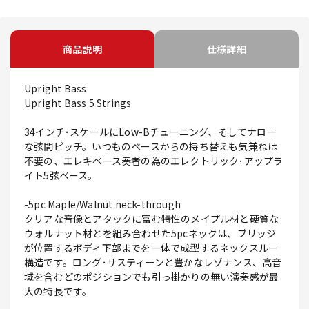
商品説明
仕様詳細
Upright Bass
Upright Bass 5 Strings
34インチ･スケールにLow-Bチューニング、そしてナロー
な弦間ピッチ。いつものベースからの持ち替えも気兼ねは
不要の、エレキベース奏者の為のエレクトリック･アップラ
イト5弦ベース。
-5pc Maple/Walnut neck-through
クリアな音像とアタックに富む特性のメイプル材と硬質な
ウォルナット材とを組み合わせた5pcネックは、ブリッジ
が位置するボディ下部までを一体で成型するネックスルー
構造です。ロング･サスティーンと豊かなレゾナンス、高音
域を含むどのポジションでも引っ掛かりの無い演奏感が最
大の特長です。