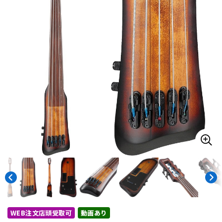
ドラム
パーカッション
キーボード
電子ピアノ
管楽器
その他楽器
アンプ
エフェクター
DJ機器
DTM
DTM オンライン納品
レコーディング機器
WEB注文店頭受取可
動画あり