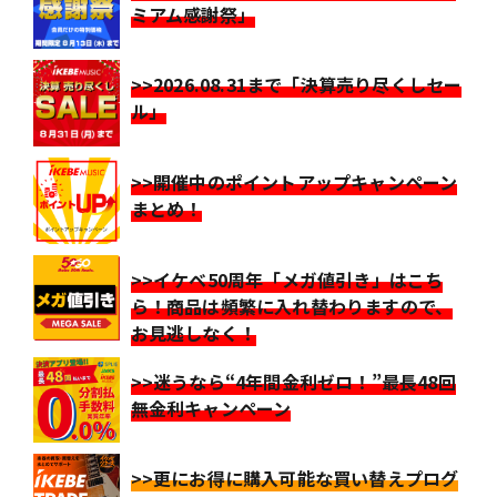
ミアム感謝祭」
>>2026.08.31まで「決算売り尽くしセー
ル」
>>開催中のポイントアップキャンペーン
まとめ！
>>イケベ50周年「メガ値引き」はこち
ら！商品は頻繁に入れ替わりますので、
お見逃しなく！
>>迷うなら“4年間金利ゼロ！”最長48回
無金利キャンペーン
>>更にお得に購入可能な買い替えプログ