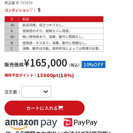
商品番号 755059
S
配信/ライブ機器
楽器アクセサリ
コンディション
：
中古
ヴィンテージ
¥
165,000
販売価格
10%OFF
（税込）
15000pt(10%)
獲得予定ポイント：
注文数：
カートに入れる