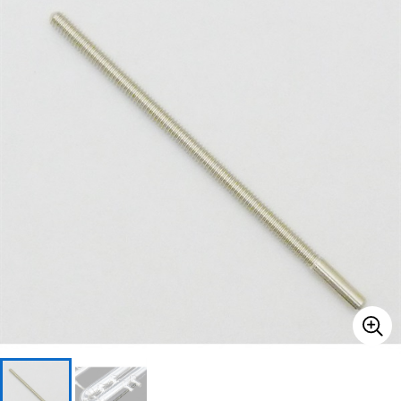
ベース
ウクレレ
ドラム
パーカッション
キーボード
電子ピアノ
管楽器
その他楽器
アンプ
エフェクター
DJ機器
DTM