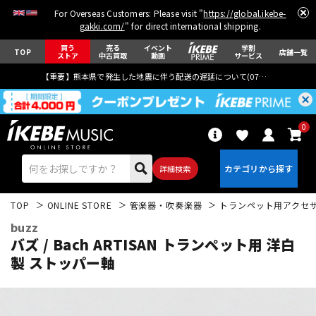
For Overseas Customers: Please visit "
https://global.ikebe-
gakki.com/
" for direct international shipping.
買う
売る
イベント
学割
TOP
店舗一覧
ストア
中古買取
動画
サービス
【重要】熊本県で発生した地震に伴う配送の遅延について(
07月29日
更新)
0
詳細検索
TOP
ONLINE STORE
管楽器・吹奏楽器
トランペット用アクセ
buzz
バズ / Bach ARTISAN トランペット用 洋白
製 ストッパー軸
エレキギター
アコギ/エレアコ