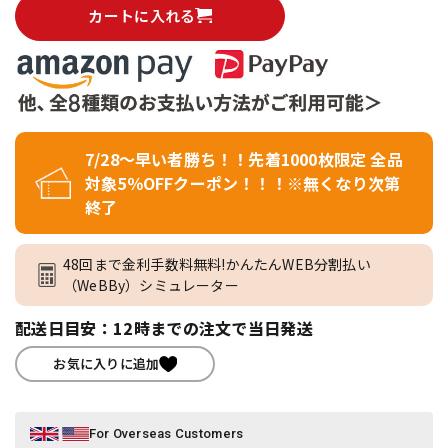
カートに入れる
7/28～早い者勝ち！！先着1000枚限定 全品
対象5％OFFクーポン！！！※無くなり次第
終了
48回まで金利手数料無料!かんたんWEB分割払い
（WeBBy）シミュレーター
配送日目安：12時までの注文で当日発送
お気に入りに追加
For Overseas Customers