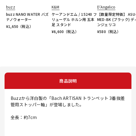
buzz
K&M
D'Angelico
buzz NANO WATER バズ
ケーアンドエム / 15240 フ
【数量限定特価】 ASU
ナノウォーター
リューゲル ホルン用 五本
MED-BK (ブラック) 
足 スタンド
ンジェリコ
¥
1,650
（税込）
¥
6,600
（税込）
¥
580
（税込）
商品説明
Buzzから洋白製の「Bach ARTISAN トランペット 3番抜差
管用ストッパー軸」が登場しました。
全長：約7cm