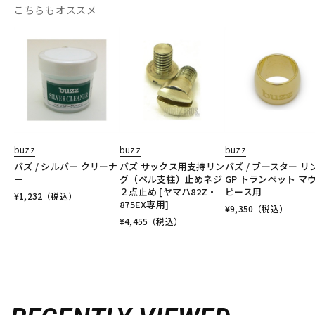
こちらもオススメ
buzz
buzz
buzz
バズ / シルバー クリーナ
バズ サックス用支持リン
バズ / ブースター リ
ー
グ（ベル支柱）止めネジ
GP トランペット マ
２点止め [ヤマハ82Z・
ピース用
¥
1,232
（税込）
875EX専用]
¥
9,350
（税込）
¥
4,455
（税込）