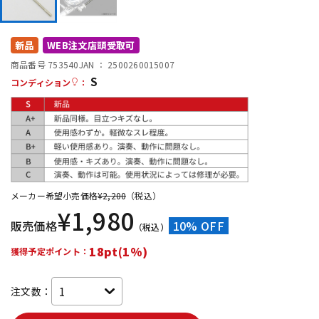
DTM オンライン納品
レコーディング機器
新品
WEB注文店頭受取可
配信/ライブ機器
楽器アクセサリ
商品番号 753540
JAN ：
2500260015007
S
コンディション
：
中古
ヴィンテージ
メーカー希望小売価格
¥
2,200
（税込）
¥
1,980
販売価格
10% OFF
（税込）
18pt(1%)
獲得予定ポイント：
注文数：