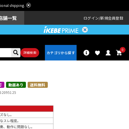
ational shipping.
店舗一覧
ログイン
新規会員登録
0
詳細検索
パーカッショ
ドラム
ン
可
動画あり
送料無料
62095125
アンプ
エフェクター