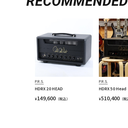
RECOMMENDE
P.R.S.
P.R.S.
HDRX 20 HEAD
HDRX 50 Head
149,600
510,400
¥
（税込）
¥
（税