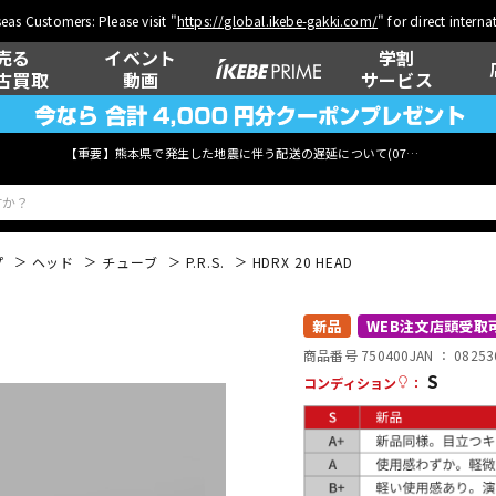
eas Customers: Please visit "
https://global.ikebe-gakki.com/
" for direct intern
売る
イベント
学割
古買取
動画
サービス
【重要】熊本県で発生した地震に伴う配送の遅延について(
07月29日
更新)
プ
ヘッド
チューブ
P.R.S.
HDRX 20 HEAD
ベース
ウクレレ
新品
WEB注文店頭受取
商品番号 750400
JAN ：
08253
S
コンディション
：
管楽器
その他楽器