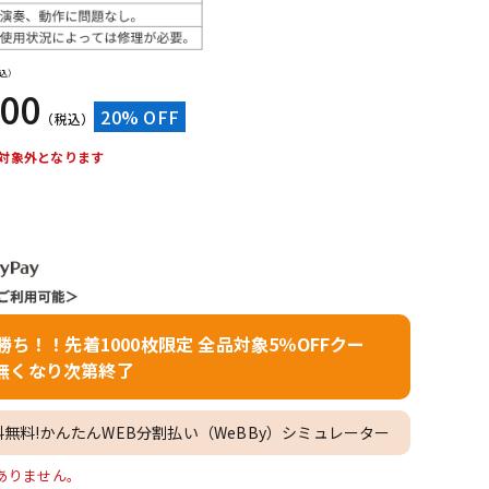
配信/ライブ
楽器アクセサ
機器
リ
込）
600
20% OFF
（税込）
対象外となります
者勝ち！！先着1000枚限定 全品対象5％OFFクー
無くなり次第終了
料無料!かんたんWEB分割払い（WeBBy）シミュレーター
庫がありません。