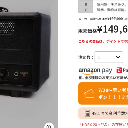
DTM オンラ
レコーディン
イン納品
グ機器
¥
187,000
メーカー希望小売価格
（税
¥
149,
販売価格
ジ
こちらの商品は、ポイント付与
注文数：
7/28～早い
ポン！！！※
48回まで金利手数
「HDRX 20 HEAD」の在