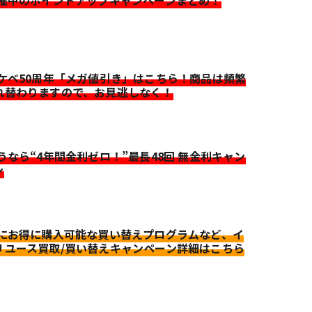
イケベ50周年「メガ値引き」はこちら！商品は頻繁
れ替わりますので、お見逃しなく！
迷うなら“4年間金利ゼロ！”最長48回 無金利キャン
ン
更にお得に購入可能な買い替えプログラムなど、イ
リユース買取/買い替えキャンペーン詳細はこちら