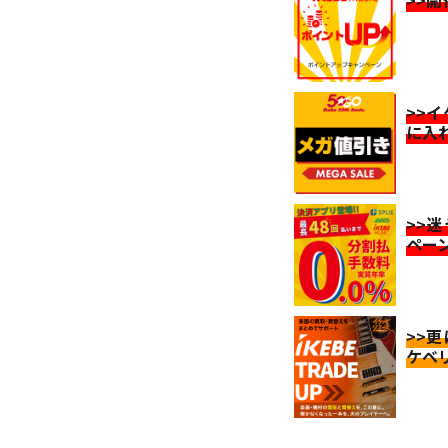
>>
に入
>>
ペー
>>
ケベ