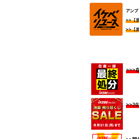
アンプ
>>【買
>>【買
>>
>>2
>>