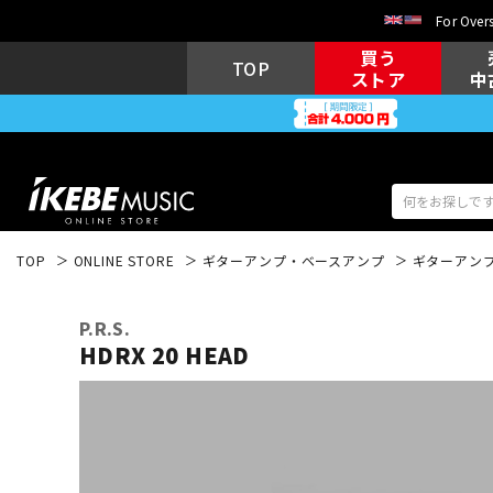
For Overs
買う
TOP
ストア
中
TOP
ONLINE STORE
ギターアンプ・ベースアンプ
ギターアン
アコギ/エレ
エレキギター
アコ
P.R.S.
HDRX 20 HEAD
キーボード
電子ピアノ