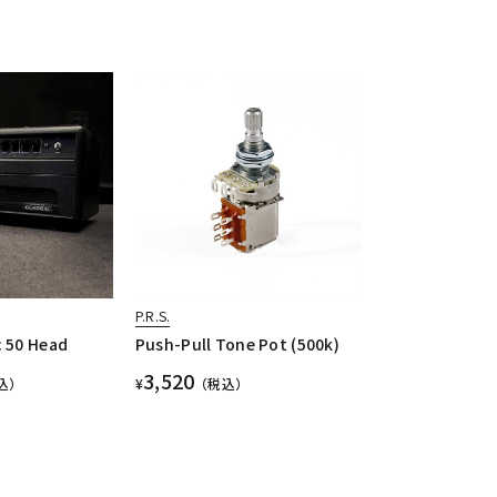
P.R.S.
c 50 Head
Push-Pull Tone Pot (500k)
3,520
込）
¥
（税込）