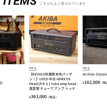
D
ITEMS
こちらもよく見られています
P.R.S.
P.R.S.
【REVOLE秋葉原本気バーゲ
Archon Classi
ン！】USED 中古 HDRX 50
162,800
込）
¥
（税
Head (P.R.S.) tube amp head
真空管 チューブ アンプ ヘッド
363,000
¥
（税込）