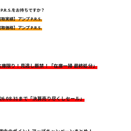
 P.R.S.をお持ちですか？
取実績】アンプ P.R.S.
取価格】アンプ P.R.S.
>在庫限り！見逃し厳禁！「在庫一掃 最終処分」
026.08.31まで「決算売り尽くしセール」
開催中のポイントアップキャンペーンまとめ！