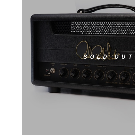
DJ機器
DTM
中古
ヴィンテー
SOLD OUT