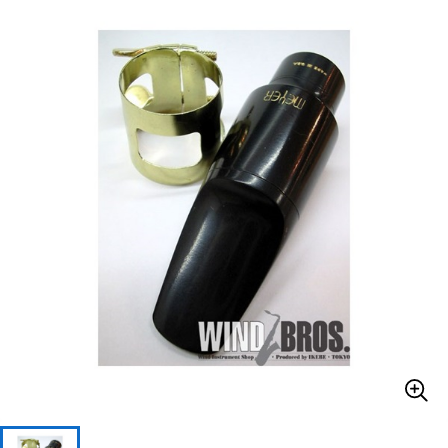
ベース
ウクレレ
ドラム
パーカッション
キーボード
電子ピアノ
管楽器
その他楽器
アンプ
エフェクター
DJ機器
DTM