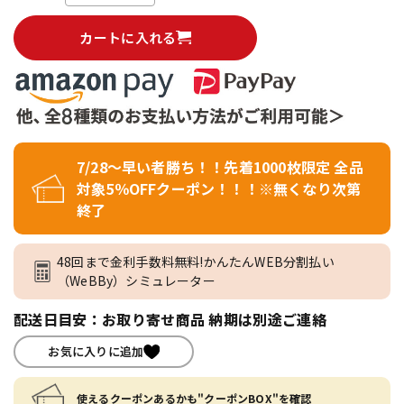
カートに入れる
7/28～早い者勝ち！！先着1000枚限定 全品
対象5％OFFクーポン！！！※無くなり次第
終了
48回まで金利手数料無料!かんたんWEB分割払い
（WeBBy）シミュレーター
配送日目安：お取り寄せ商品 納期は別途ご連絡
お気に入りに追加
使えるクーポンあるかも"クーポンBOX"を確認