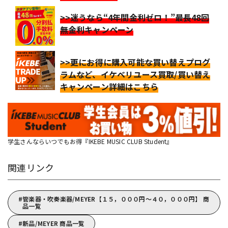
>>迷うなら“4年間金利ゼロ！”最長48回
無金利キャンペーン
>>更にお得に購入可能な買い替えプログ
ラムなど、イケベリユース買取/買い替え
キャンペーン詳細はこちら
学生さんならいつでもお得『IKEBE MUSIC CLUB Student』
関連リンク
管楽器・吹奏楽器/MEYER【１５，０００円～４０，０００円】 商
品一覧
新品/MEYER 商品一覧