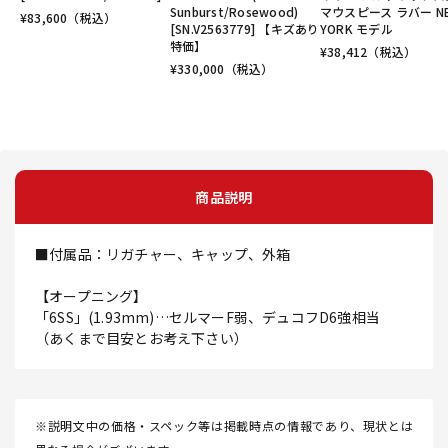
Sunburst/Rosewood)
マウスピース ラバー N
¥
83,600
（税込）
[SN.V2563779] 【キズあり
YORK モデル
特価】
¥
38,412
（税込）
¥
330,000
（税込）
商品説明
■付属品：リガチャー、キャップ、外箱
【オープニング】
「6SS」(1.93mm)…セルマーF弱、デュコフD6強相当
（あくまで目安とお考え下さい）
※説明文中の価格・スペック等は掲載時点の情報であり、現状とは