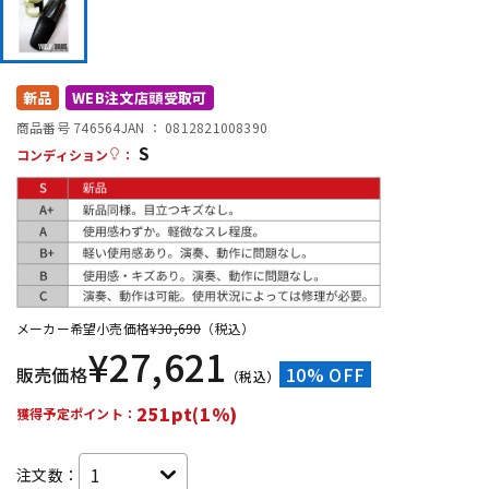
DTM オンライン納品
レコーディング機器
配信/ライブ機器
楽器アクセサリ
新品
WEB注文店頭受取可
商品番号 746564
JAN ：
0812821008390
S
コンディション
：
中古
ヴィンテージ
メーカー希望小売価格
¥
30,690
（税込）
¥
27,621
販売価格
10% OFF
（税込）
251pt(1%)
獲得予定ポイント：
注文数：