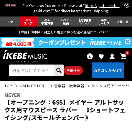
For Overseas Customers: Please visit "
https://global.ikebe-
gakki.com/
" for direct international shipping.
買う
売る
イベント
学割
TOP
店舗一覧
ストア
中古買取
動画
サービス
【重要】熊本県で発生した地震に伴う配送の遅延について(
07月29日
更新)
0
詳細検索
TOP
ONLINE STORE
管楽器・吹奏楽器
サックス用アクセサリ
MEYER
【オープニング：6SS】メイヤー アルトサッ
クス用マウスピース ラバー 《ショートフェ
イシング/スモールチェンバー》
エレキギター
アコギ/エレアコ