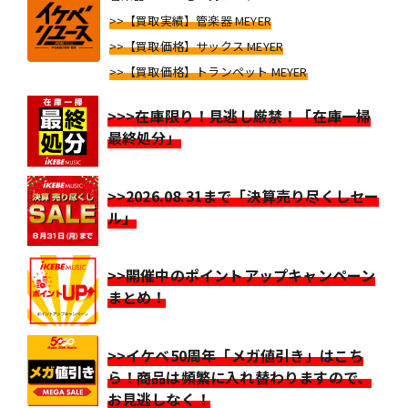
>>【買取実績】管楽器 MEYER
>>【買取価格】サックス MEYER
>>【買取価格】トランペット MEYER
>>>在庫限り！見逃し厳禁！「在庫一掃
最終処分」
>>2026.08.31まで「決算売り尽くしセー
ル」
>>開催中のポイントアップキャンペーン
まとめ！
>>イケベ50周年「メガ値引き」はこち
ら！商品は頻繁に入れ替わりますので、
お見逃しなく！