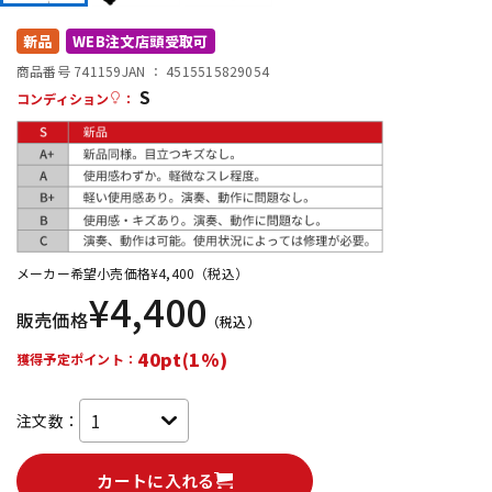
DTM オンライン納品
レコーディング機器
新品
WEB注文店頭受取可
商品番号 741159
JAN ：
4515515829054
S
配信/ライブ機器
楽器アクセサリ
コンディション
：
中古
ヴィンテージ
メーカー希望小売価格
¥
4,400
（税込）
¥
4,400
販売価格
（税込）
40pt(1%)
獲得予定ポイント：
注文数：
カートに入れる