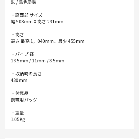
鉄 / 黒色塗装
・譜面部 サイズ
幅 508mm X 高さ 231mm
・高さ
高さ 最高 1，040mm、最少 455mm
・パイプ 径
13.5mm / 11mm / 8.5mm
・収納時の長さ
430mm
・付属品
携帯用バッグ
・重量
1.05Kg