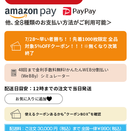
7/28～早い者勝ち！！先着1000枚限定 全品
対象5％OFFクーポン！！！※無くなり次第
終了
48回まで金利手数料無料!かんたんWEB分割払い
（WeBBy）シミュレーター
配送日目安：12時までの注文で当日発送
お気に入りに追加
使えるクーポンあるかも"クーポンBOX"を確認