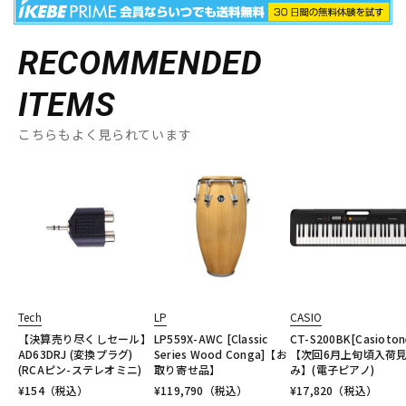
RECOMMENDED
ITEMS
こちらもよく見られています
Tech
LP
CASIO
【決算売り尽くしセール】
LP559X-AWC [Classic
CT-S200BK[Casioton
AD63DRJ (変換プラグ)
Series Wood Conga]【お
【次回6月上旬頃入荷
(RCAピン-ステレオミニ)
取り寄せ品】
み】(電子ピアノ)
¥
154
（税込）
¥
119,790
（税込）
¥
17,820
（税込）