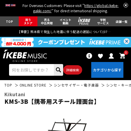
For Overseas Customers: Please visit "
https://global.ikebe-
gakki.com/
" for direct international shipping.
買う
売る
イベント
学割
TOP
店舗一覧
ストア
中古買取
動画
サービス
【重要】熊本県で発生した地震に伴う配送の遅延について(
07月29日
更新)
0
詳細検索
TOP
ONLINE STORE
シンセサイザー・電子楽器
シンセ・キー
Kikutani
KMS-3B【携帯用スチール譜面台】
エレキギター
アコギ/エレアコ