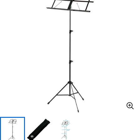
ベース
ウクレレ
ドラム
パーカッション
キーボード
電子ピアノ
管楽器
その他楽器
アンプ
エフェクター
DJ機器
DTM